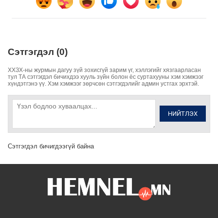
Сэтгэгдэл (0)
ХХЗХ-ны журмын дагуу зүй зохисгүй зарим үг, хэллэгийг хязгаарласан
тул ТА сэтгэгдэл бичихдээ хууль зүйн болон ёс суртахууны хэм хэмжээг
хүндэтгэнэ үү. Хэм хэмжээг зөрчсөн сэтгэгдэлийг админ устгах эрхтэй.
НИЙТЛЭХ
Сэтгэгдэл бичигдээгүй байна