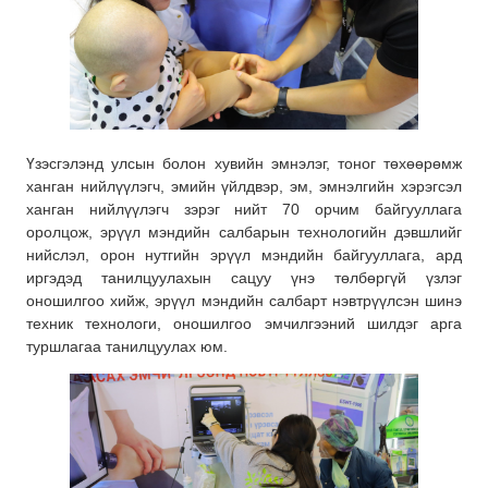
Үзэсгэлэнд улсын болон хувийн эмнэлэг, тоног төхөөрөмж
ханган нийлүүлэгч, эмийн үйлдвэр, эм, эмнэлгийн хэрэгсэл
ханган нийлүүлэгч зэрэг нийт 70 орчим байгууллага
оролцож, эрүүл мэндийн салбарын технологийн дэвшлийг
нийслэл, орон нутгийн эрүүл мэндийн байгууллага, ард
иргэдэд танилцуулахын сацуу үнэ төлбөргүй үзлэг
оношилгоо хийж, эрүүл мэндийн салбарт нэвтрүүлсэн шинэ
техник технологи, оношилгоо эмчилгээний шилдэг арга
туршлагаа танилцуулах юм.