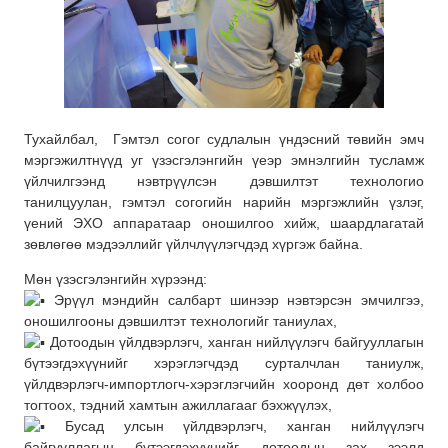
Тухайлбал, Гэмтэл согог судлалын үндэсний төвийн эмч
мэргэжилтнүүд уг үзэсгэлэнгийн үеэр эмнэлгийн тусламж
үйлчилгээнд нэвтрүүлсэн дэвшилтэт технологио
танилцуулан, гэмтэл согогийн нарийн мэргэжлийн үзлэг,
үений ЭХО аппаратаар оношилгоо хийж, шаардлагатай
зөвлөгөө мэдээллийг үйлчлүүлэгчдэд хүргэж байна.
Мөн үзэсгэлэнгийн хүрээнд:
Эрүүл мэндийн салбарт шинээр нэвтэрсэн эмчилгээ,
оношилгооны дэвшилтэт технологийг таниулах,
Дотоодын үйлдвэрлэгч, ханган нийлүүлэгч байгууллагын
бүтээгдэхүүнийг хэрэглэгчдэд сурталчлан таниулж,
үйлдвэрлэгч-импортлогч-хэрэглэгчийн хооронд дөт холбоо
тогтоох, тэдний хамтын ажиллагааг бэхжүүлэх,
Бусад улсын үйлдвэрлэгч, ханган нийлүүлэгч
байгууллагын бүтээгдэхүүнийг дотоодын зах зээлд