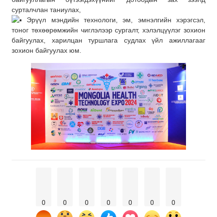
сурталчлан таниулах,
Эрүүл мэндийн технологи, эм, эмнэлгийн хэрэгсэл,
тоног төхөөрөмжийн чиглэлээр сургалт, хэлэлцүүлэг зохион
байгуулах, харилцан туршлага судлах үйл ажиллагааг
зохион байгуулах юм.
0
0
0
0
0
0
0