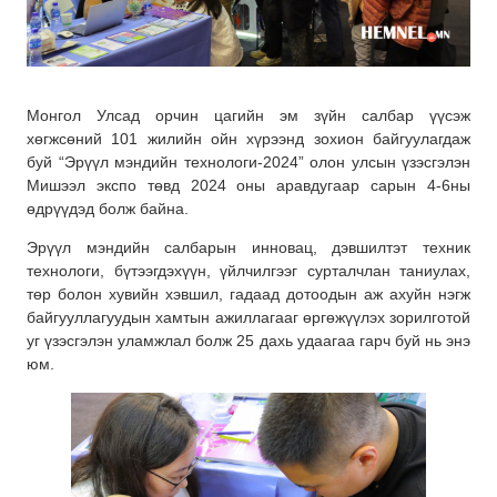
Монгол Улсад орчин цагийн эм зүйн салбар үүсэж
хөгжсөний 101 жилийн ойн хүрээнд зохион байгуулагдаж
буй “Эрүүл мэндийн технологи-2024” олон улсын үзэсгэлэн
Мишээл экспо төвд 2024 оны аравдугаар сарын 4-6ны
өдрүүдэд болж байна.
Эрүүл мэндийн салбарын инновац, дэвшилтэт техник
технологи, бүтээгдэхүүн, үйлчилгээг сурталчлан таниулах,
төр болон хувийн хэвшил, гадаад дотоодын аж
ахуйн нэгж
байгууллагуудын хамтын ажиллагааг өргөжүүлэх зорилготой
уг үзэсгэлэн уламжлал болж 25 дахь удаагаа гарч буй нь энэ
юм.