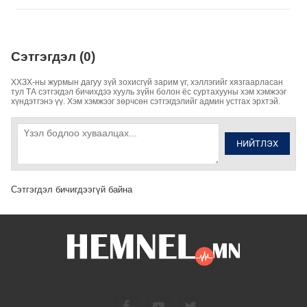
Сэтгэгдэл (0)
ХХЗХ-ны журмын дагуу зүй зохисгүй зарим үг, хэллэгийг хязгаарласан
тул ТА сэтгэгдэл бичихдээ хууль зүйн болон ёс суртахууны хэм хэмжээг
хүндэтгэнэ үү. Хэм хэмжээг зөрчсөн сэтгэгдэлийг админ устгах эрхтэй.
НИЙТЛЭХ
Сэтгэгдэл бичигдээгүй байна