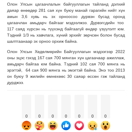
Олон Улсын цагаачлалын байгууллагын тайланд дэлхий
даяар өнөөдөр 281 сая хүн буюу манай гарагийн нийт хүн
амын 3,6 хувь нь эх орноосоо дүрвэн бусад оронд
цагаачлан амьдарч байгааг мэдээлжээ. Дүрвэгсдийн тоо
117 саяд хүрсэн нь түүхэнд байгаагүй өндөр үзүүлэлт юм.
Тэдний 1/3 нь хавчлага, хүний эрхийг зөрчсөн болон бусад
шалтгаанаар эх орноо орхиж байна.
Олон Улсын Хөдөлмөрийн Байгууллагын мэдээгээр 2022
оны эцэс гэхэд 167 сая 700 мянган хүн цагаачаар ажиллаж,
амьдарч байгаа юм байна. Тэдний 102 сая 700 мянга нь
эрэгтэй, 64 сая 900 мянга нь эмэгтэй байна. Энэ тоо 2013
он буюу 9 жилийн өмнөхөөс 30 саяар өссөн гэж тайланд
дурджээ.
0
0
0
0
0
0
0