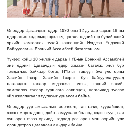
Өнөөдөр Цагаачдын өдөр. 1990 оны 12 дугаар сарын 18-ны
өдөр ажил хөдөлмөр эрхлэгч, цагаач тэдний гэр бүлийнхний
эрхийг хамгаалах тухай конвенцийг Нэгдсэн Үндэсний
Байгууллагын Ерөнхий Ассамблей баталсан юм.
Үүнээс хойш 10 жилийн дараа НҮБ-ын Ерөнхий Ассамблей
энэ өдрийг Цагаачдын өдөр хэмээн баталж, жил бүр
тэмдэглэж байхаар болж, НҮБ-ын гишүүн бүх улс орны
Засгийн Газар, Засгийн Газрын бус байгууллагуудад
цагаачдын талаар мэдээлэл түгээх, тэдний эрхийг
хамгаалах талаар туршлага солилцож, цагаачдад туслах
үйл ажиллагааг явуулахыг уриалсан байна.
Өнөөдөр уур амьсгалын өөрчлөлт, ган гачиг, хуурайшилт,
звсэгт мөргөлдөөн, дайн самуунаас болоод хэдэн зуун, сая
хүн орон гэрээ орхиод гадаад улс орон мөн өөрийн улс
орон дотроо цагаачлан амьдарч байна.