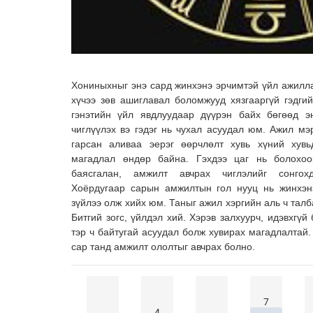
Хониныхныг энэ сард жинхэнэ эрчимтэй үйл ажилла
хүчээ зөв ашиглавал боломжууд хязгааргүй гэдги
гэнэтийн үйл явдлуудаар дүүрэн байх бөгөөд э
чиглүүлэх вэ гэдэг нь чухал асуудал юм. Ажил мэ
гарсан аливаа эерэг өөрчлөлт хувь хүний хув
магадлал өндөр байна. Гэхдээ цаг нь болохо
баясгалан, амжилт авчрах чиглэлийг сонгох
Хоёрдугаар сарын амжилтын гол нууц нь жинхэнэ
зүйлээ олж хийх юм. Таныг ажил хэргийн аль ч талб
Битгий зогс, үйлдэл хий. Хэрэв залхуурч, идэвхгү
тэр ч байтугай асуудал болж хувирах магадлалтай.
сар танд амжилт ололтыг авчрах болно.
7
4