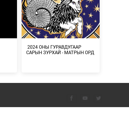
САРЫН 2-НЫ НИС…
ЭРИЙН
2026/08/02
ЛНА
 ХУУЛЬ
ЛИЙН
​ 2024 ОНЫ ГУРАВДУГААР
САРЫН ЗУРХАЙ - МАТРЫН ОРД
ГИЙН
А
ШНИЙ
ГЛЭВ
ӨДРӨӨС
© 2026. Бүх эрх хуулиар хамгаалагдсан.
ТЭЛ