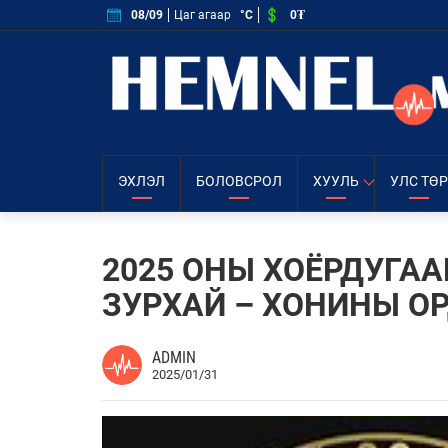
0₮
08/09
Цаг агаар
°C
ЭХЛЭЛ
БОЛОВСРОЛ
ХУУЛЬ
УЛС ТӨР
2025 ОНЫ ХОЁРДУГА
ЗУРХАЙ – ХОНИНЫ О
ADMIN
2025/01/31