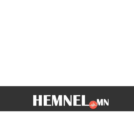
Бидний тухай
Холбоо барих