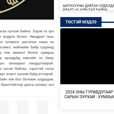
ШАТАХУУНЫ ДАВТАН ХУДАЛД
АВАЛТ 40 ХУВЬТАЙ БАЙНА
Өчигдөр
ТӨСТЭЙ МЭДЭЭ
SENZU+S1MPLE НИЙЛЭЭД 396
гаа хүлээж байна. Хэрэв та эрч
ДОЛЛАРЫН ҮНЭ ХҮРЭВ
йг мэдрэх болно. Амьдрал тань
Өчигдөр
нэ хүчирхэг урсгалыг хааш нь
ргэжил, нийгмийн байр сууринд
БАТБААТАРЫН ХУЛАН ЖЮҮ Ж
ьд том амжилт болон хувирах
ДЭЛХИЙН АВАРГА БОЛЖ, ТҮҮХ
ор ирээдүйд хамгийн их баяр
БҮТЭЭЛЭЭ
доо анхаарал хандуулаарай.
Өчигдөр
 хүсэж байгаа, хэрэгтэй гэсэн
арт ялалт хүлээж буйд итгээрэй.
ТӨСВИЙН БАЙНГЫН ХОРОО 67
й байх юм бол боломж алдагдаж,
АСУУДАЛ ХЭЛЭЛЦЭЖ, НИЙСЛ
 Зоригтойгоор урагш алхвал энэ
ТӨСВИЙН ТАЛААРХ …
​ 2024 ОНЫ ГУРАВДУГААР
Өчигдөр
САРЫН ЗУРХАЙ - ХУМХЫ
МОНГОЛБАНК КОЙН ИНВЕСТ
КОМПАНИТАЙ ДУРСГАЛЫН З
ШИНЭ ТӨСЛҮҮД ХЭРЭГЖ…