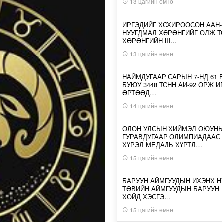
13 цагийн өмнө
ИРГЭДИЙГ ХОХИРООСОН ААН
НУУГДМАЛ ХӨРӨНГИЙГ ОЛЖ Т
ХӨРӨНГИЙН Ш…
13 цагийн өмнө
НАЙМДУГААР САРЫН 7-НД 61 
БУЮУ 3448 ТОНН АИ-92 ОРЖ 
ӨРТӨӨД…
14 цагийн өмнө
ОЛОН УЛСЫН ХИЙМЭЛ ОЮУН
ГУРАВДУГААР ОЛИМПИАДААС
ХҮРЭЛ МЕДАЛЬ ХҮРТЛ…
15 цагийн өмнө
БАРУУН АЙМГУУДЫН ИХЭНХ Н
ТӨВИЙН АЙМГУУДЫН БАРУУН
ХОЙД ХЭСГЭ…
15 цагийн өмнө