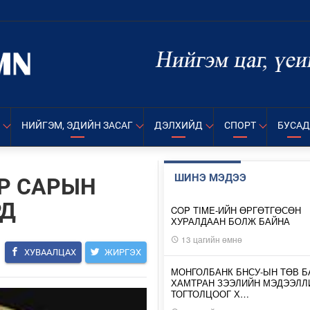
НИЙГЭМ, ЭДИЙН ЗАСАГ
ДЭЛХИЙД
СПОРТ
БУСАД
ШИНЭ МЭДЭЭ
АР САРЫН
РД
COP TIME-ИЙН ӨРГӨТГӨСӨН
ХУРАЛДААН БОЛЖ БАЙНА
13 цагийн өмнө
ХУВААЛЦАХ
ЖИРГЭХ
МОНГОЛБАНК БНСУ-ЫН ТӨВ Б
ХАМТРАН ЗЭЭЛИЙН МЭДЭЭЛЛ
ТОГТОЛЦООГ Х…