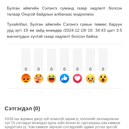
Булган аймгийн Сэлэнгэ суманд газар хөдлөлт болсон
талаар Онцгой байдлын албанаас мэдээлжээ.
Тухайлбал, Булган аймгийн Сэлэнгэ сумын төвөөс баруун
урд зүгт 19 км зайд өнөөдөр /2024.12.19/ 10: 34:43 цагт 3.5
магнитудын хүчтэй газар хөдлөлт болсон байна.
0
0
0
0
0
0
0
Сэтгэгдэл (0)
ХХЗХ-ны журмын дагуу зүй зохисгүй зарим үг, хэллэгийг хязгаарласан
тул ТА сэтгэгдэл бичихдээ хууль зүйн болон ёс суртахууны хэм хэмжээг
хүндэтгэнэ үү. Хэм хэмжээг зөрчсөн сэтгэгдэлийг админ устгах эрхтэй.