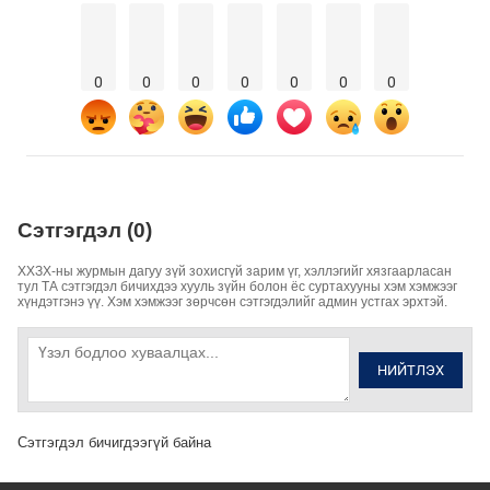
0
0
0
0
0
0
0
Сэтгэгдэл (0)
ХХЗХ-ны журмын дагуу зүй зохисгүй зарим үг, хэллэгийг хязгаарласан
тул ТА сэтгэгдэл бичихдээ хууль зүйн болон ёс суртахууны хэм хэмжээг
хүндэтгэнэ үү. Хэм хэмжээг зөрчсөн сэтгэгдэлийг админ устгах эрхтэй.
НИЙТЛЭХ
Сэтгэгдэл бичигдээгүй байна