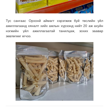
Тус сангаас Орхонй аймагт хэрэгжиж буй төслийн үйл
ажиллагаанд хяналт хийх ажлын хүрээнд нийт 20 аж ахуйн
нэгжийн үйл ажиллагаатай танилцаж, зохих заавар
зөвлөгөөг өгчээ.