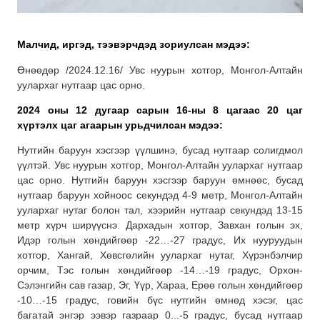
Малчид, иргэд, тээвэрчдэд зориулсан мэдээ:
Өнөөдөр /2024.12.16/ Увс нуурын хотгор, Монгол-Алтайн
уулархаг нутгаар цас орно.
2024 оны 12 дугаар сарын 16-ны 8 цагаас 20 цаг
хүртэлх
цаг агаарын урьдчилсан мэдээ:
Нутгийн баруун хэсгээр үүлшинэ, бусад нутгаар солигдмол
үүлтэй. Увс нуурын хотгор, Монгол-Алтайн уулархаг нутгаар
цас орно. Нутгийн баруун хэсгээр баруун өмнөөс, бусад
нутгаар баруун хойноос секундэд 4-9 метр, Монгол-Алтайн
уулархаг нутаг болон тал, хээрийн нутгаар секундэд 13-15
метр хүрч ширүүснэ. Дархадын хотгор, Завхан голын эх,
Идэр голын хөндийгөөр -22…-27 градус, Их нууруудын
хотгор, Хангай, Хөвсгөлийн уулархаг нутаг, Хүрэнбэлчир
орчим, Тэс голын хөндийгөөр -14…-19 градус, Орхон-
Сэлэнгийн сав газар, Эг, Үүр, Хараа, Ерөө голын хөндийгөөр
-10…-15 градус, говийн бүс нутгийн өмнөд хэсэг, цас
багатай энгэр ээвэр газраар 0...-5 градус, бусад нутгаар