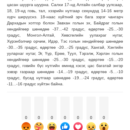
цасан шуурга шуурна. Салхи 17-нд Алтайн салбар уулсаар,
18, 19-нд говь, тал, хээрийн нутгаар секундэд 14-16 метр
хүрч ширүүснэ. 18-наас хүйтний эрч бага зэрэг чангарч
Дархадын хотгор болон Завхан голын эх, Байдраг голын
хөндийгөөр шөнөдөө -37...-42 градус, өдөртөө -25...-30
градус, Монгол-Алтай, Хөвсгөлийн уулахраг нутаг,
Хүрэнбэлчир орчим, Идэр, Тэс голын хөндийгөөр шөнөдөө
-30...-35 градус, өдөртөө -20...-25 градус, Хангай, Хэнтийн
уулархаг нутаг, Эг, Үүр, Ерөө, Туул, Тэрэлж, Хэрлэн голын
хөндийгөөр шөнөдөө -25...-30 градус, өдөртөө -15...-20
градус, говийн бүс нутгийн өмнөд хэсэг, цас багатай энгэр
ээвэр газраар шөнөдөө -14...-19 градус, өдөртөө -5…-10
градус, бусад нутгаар шөнөдөө -19…-24 градус, өдөртөө
-11...-16 градус хүйтэн байна.
0
0
0
0
0
0
0