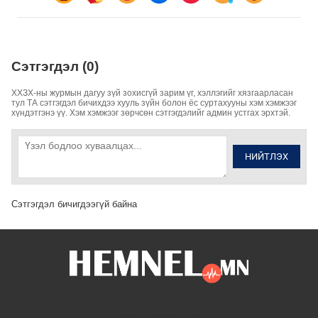
Сэтгэгдэл (0)
ХХЗХ-ны журмын дагуу зүй зохисгүй зарим үг, хэллэгийг хязгаарласан
тул ТА сэтгэгдэл бичихдээ хууль зүйн болон ёс суртахууны хэм хэмжээг
хүндэтгэнэ үү. Хэм хэмжээг зөрчсөн сэтгэгдэлийг админ устгах эрхтэй.
НИЙТЛЭХ
Сэтгэгдэл бичигдээгүй байна