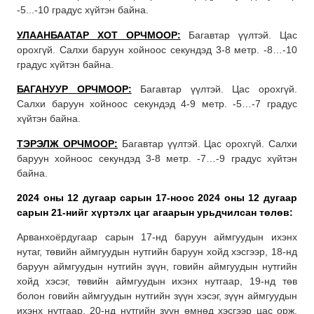
-5...-10 градус хүйтэн байна.
УЛААНБААТАР ХОТ ОРЧМООР:
Багавтар үүлтэй. Цас
орохгүй. Салхи баруун хойноос секундэд 3-8 метр. -8…-10
градус хүйтэн байна.
БАГАНУУР ОРЧМООР:
Багавтар үүлтэй. Цас орохгүй.
Салхи баруун хойноос секундэд 4-9 метр. -5…-7 градус
хүйтэн байна.
ТЭРЭЛЖ ОРЧМООР:
Багавтар үүлтэй. Цас орохгүй. Салхи
баруун хойноос секундэд 3-8 метр. -7…-9 градус хүйтэн
байна.
2024 оны 12 дугаар сарын 17-ноос 2024 оны 12 дугаар
сарын 21-нийг хүртэлх цаг агаарын урьдчилсан төлөв:
Арванхоёрдугаар сарын 17-нд баруун аймгуудын ихэнх
нутаг, төвийн аймгуудын нутгийн баруун хойд хэсгээр, 18-нд
баруун аймгуудын нутгийн зүүн, говийн аймгуудын нутгийн
хойд хэсэг, төвийн аймгуудын ихэнх нутгаар, 19-нд төв
болон говийн аймгуудын нутгийн зүүн хэсэг, зүүн аймгуудын
ихэнх нутгаар, 20-нд нутгийн зүүн өмнөд хэсгээр цас орж,