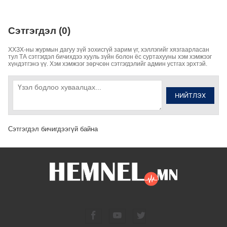
Сэтгэгдэл (0)
ХХЗХ-ны журмын дагуу зүй зохисгүй зарим үг, хэллэгийг хязгаарласан
тул ТА сэтгэгдэл бичихдээ хууль зүйн болон ёс суртахууны хэм хэмжээг
хүндэтгэнэ үү. Хэм хэмжээг зөрчсөн сэтгэгдэлийг админ устгах эрхтэй.
НИЙТЛЭХ
Сэтгэгдэл бичигдээгүй байна