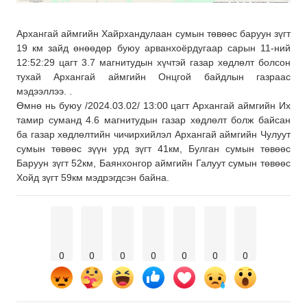
Архангай аймгийн Хайрхандулаан сумын төвөөс баруун зүгт
19 км зайд өнөөдөр буюу арванхоёрдугаар сарын 11-ний
12:52:29 цагт 3.7 магнитудын хүчтэй газар хөдлөлт болсон
тухай Архангай аймгийн Онцгой байдлын газраас
мэдээллээ. .
Өмнө нь буюу /2024.03.02/ 13:00 цагт Архангай аймгийн Их
тамир суманд 4.6 магнитудын газар хөдлөлт болж байсан
ба газар хөдлөлтийн чичирхийлэл Архангай аймгийн Чулуут
сумын төвөөс зүүн урд зүгт 41км, Булган сумын төвөөс
Баруун зүгт 52км, Баянхонгор аймгийн Галуут сумын төвөөс
Хойд зүгт 59км мэдрэгдсэн байна.
0
0
0
0
0
0
0