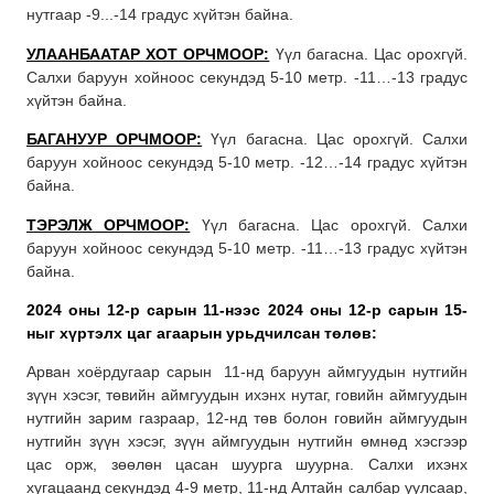
нутгаар -9...-14 градус хүйтэн байна.
УЛААНБААТАР ХОТ ОРЧМООР:
Үүл багасна. Цас орохгүй.
Салхи баруун хойноос секундэд 5-10 метр. -11…-13 градус
хүйтэн байна.
БАГАНУУР ОРЧМООР:
Үүл багасна. Цас орохгүй. Салхи
баруун хойноос секундэд 5-10 метр. -12…-14 градус хүйтэн
байна.
ТЭРЭЛЖ ОРЧМООР:
Үүл багасна. Цас орохгүй. Салхи
баруун хойноос секундэд 5-10 метр. -11…-13 градус хүйтэн
байна.
2024 оны 12-р сарын 11-нээс 2024 оны 12-р сарын 15-
ныг хүртэлх
цаг агаарын урьдчилсан төлөв:
Арван хоёрдугаар сарын 11-нд баруун аймгуудын нутгийн
зүүн хэсэг, төвийн аймгуудын ихэнх нутаг, говийн аймгуудын
нутгийн зарим газраар, 12-нд төв болон говийн аймгуудын
нутгийн зүүн хэсэг, зүүн аймгуудын нутгийн өмнөд хэсгээр
цас орж, зөөлөн цасан шуурга шуурна. Салхи ихэнх
хугацаанд секундэд 4-9 метр, 11-нд Алтайн салбар уулсаар,