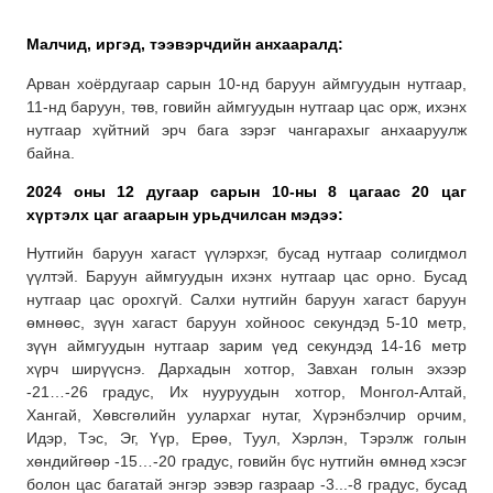
Малчид, иргэд, тээвэрчдийн анхааралд:
Арван хоёрдугаар сарын 10-нд баруун аймгуудын нутгаар,
11-нд баруун, төв, говийн аймгуудын нутгаар цас орж, ихэнх
нутгаар хүйтний эрч бага зэрэг чангарахыг анхааруулж
байна.
2024 оны 12 дугаар сарын 10-ны
8 цагаас 20 цаг
хүртэлх цаг агаарын урьдчилсан мэдээ:
Нутгийн баруун хагаст үүлэрхэг, бусад нутгаар солигдмол
үүлтэй. Баруун аймгуудын ихэнх нутгаар цас орно. Бусад
нутгаар цас орохгүй. Салхи нутгийн баруун хагаст баруун
өмнөөс, зүүн хагаст баруун хойноос секундэд 5-10 метр,
зүүн аймгуудын нутгаар зарим үед секундэд 14-16 метр
хүрч ширүүснэ. Дархадын хотгор, Завхан голын эхээр
-21…-26 градус, Их нууруудын хотгор, Монгол-Алтай,
Хангай, Хөвсгөлийн уулархаг нутаг, Хүрэнбэлчир орчим,
Идэр, Тэс, Эг, Үүр, Ерөө, Туул, Хэрлэн, Тэрэлж голын
хөндийгөөр -15…-20 градус, говийн бүс нутгийн өмнөд хэсэг
болон цас багатай энгэр ээвэр газраар -3...-8 градус, бусад