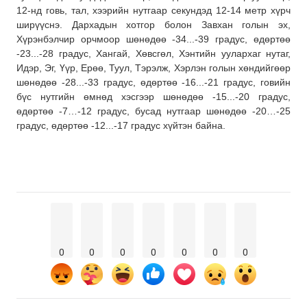
12-нд говь, тал, хээрийн нутгаар секундэд 12-14 метр хүрч
ширүүснэ. Дархадын хотгор болон Завхан голын эх,
Хүрэнбэлчир орчмоор шөнөдөө -34...-39 градус, өдөртөө
-23...-28 градус, Хангай, Хөвсгөл, Хэнтийн уулархаг нутаг,
Идэр, Эг, Үүр, Ерөө, Туул, Тэрэлж, Хэрлэн голын хөндийгөөр
шөнөдөө -28...-33 градус, өдөртөө -16...-21 градус, говийн
бүс нутгийн өмнөд хэсгээр шөнөдөө -15...-20 градус,
өдөртөө -7…-12 градус, бусад нутгаар шөнөдөө -20…-25
градус, өдөртөө -12...-17 градус хүйтэн байна.
0
0
0
0
0
0
0