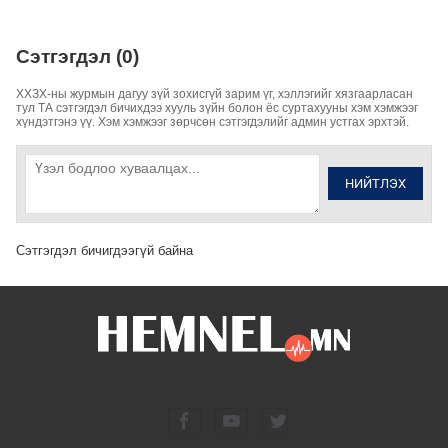
Сэтгэгдэл (0)
ХХЗХ-ны журмын дагуу зүй зохисгүй зарим үг, хэллэгийг хязгаарласан
тул ТА сэтгэгдэл бичихдээ хууль зүйн болон ёс суртахууны хэм хэмжээг
хүндэтгэнэ үү. Хэм хэмжээг зөрчсөн сэтгэгдэлийг админ устгах эрхтэй.
НИЙТЛЭХ
Сэтгэгдэл бичигдээгүй байна