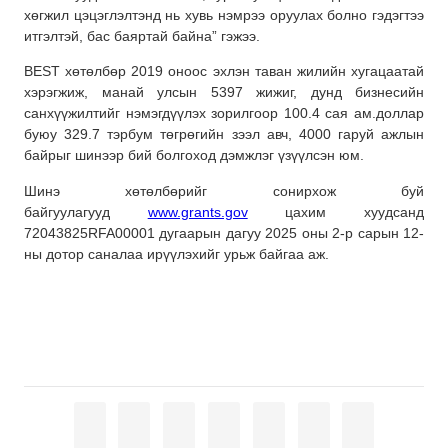
хөгжил цэцэглэлтэнд нь хувь нэмрээ оруулах болно гэдэгтээ
итгэлтэй, бас баяртай байна” гэжээ.
BEST хөтөлбөр 2019 оноос эхлэн таван жилийн хугацаатай
хэрэгжиж, манай улсын 5397 жижиг, дунд бизнесийн
санхүүжилтийг нэмэгдүүлэх зорилгоор 100.4 сая ам.доллар
буюу 329.7 тэрбум төгрөгийн зээл авч, 4000 гаруй ажлын
байрыг шинээр бий болгоход дэмжлэг үзүүлсэн юм.
Шинэ хөтөлбөрийг сонирхож буй
байгуулагууд
www.grants.gov
цахим хуудсанд
72043825RFA00001 дугаарын дагуу 2025 оны 2-р сарын 12-
ны дотор саналаа ирүүлэхийг урьж байгаа аж.