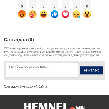
0
0
0
0
0
0
0
Сэтгэгдэл (0)
ХХЗХ-ны журмын дагуу зүй зохисгүй зарим үг, хэллэгийг хязгаарласан
тул ТА сэтгэгдэл бичихдээ хууль зүйн болон ёс суртахууны хэм хэмжээг
хүндэтгэнэ үү. Хэм хэмжээг зөрчсөн сэтгэгдэлийг админ устгах эрхтэй.
НИЙТЛЭХ
Сэтгэгдэл бичигдээгүй байна