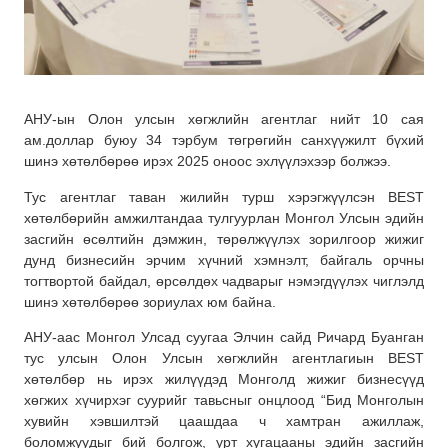
АНУ-ын Олон улсын хөгжлийн агентлаг нийт 10 сая
ам.доллар буюу 34 тэрбум төгрөгийн санхүүжилт бүхий
шинэ хөтөлбөрөө ирэх 2025 оноос эхлүүлэхээр болжээ.
Тус агентлаг таван жилийн турш хэрэгжүүлсэн BEST
хөтөлбөрийн амжилтандаа тулгуурлан Монгол Улсын эдийн
засгийн өсөлтийн дэмжин, төрөлжүүлэх зорилгоор жижиг
дунд бизнесийн эрчим хүчний хэмнэлт, байгаль орчны
тогтвортой байдал, өрсөлдөх чадварыг нэмэгдүүлэх чиглэлд
шинэ хөтөлбөрөө зориулах юм байна.
АНУ-аас Монгол Улсад суугаа Элчин сайд Ричард Буанган
тус улсын Олон Улсын хөгжлийн агентлагиын BEST
хөтөлбөр нь ирэх жилүүдэд Монголд жижиг бизнесүүд
хөгжих хүчирхэг суурийг тавьсныг онцлоод “Бид Монголын
хувийн хэвшилтэй цаашдаа ч хамтран ажиллаж,
боломжуудыг бий болгож, урт хугацааны эдийн засгийн