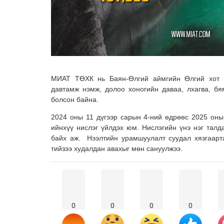
МИАТ ТӨХК нь Баян-Өлгий аймгийн Өлгий хот р
давтамж нэмж, долоо хоногийн даваа, лхагва, бя
болсон байна.
2024 оны 11 дүгээр сарын 4-ний өдрөөс 2025 оны
ийнхүү нислэг үйлдэх юм. Нислэгийн үнэ нэг талд
байх аж. Нээлтийн урамшуулалт суудал хязгаарт
тийзээ худалдан авахыг мөн сануулжээ.
0
0
0
0