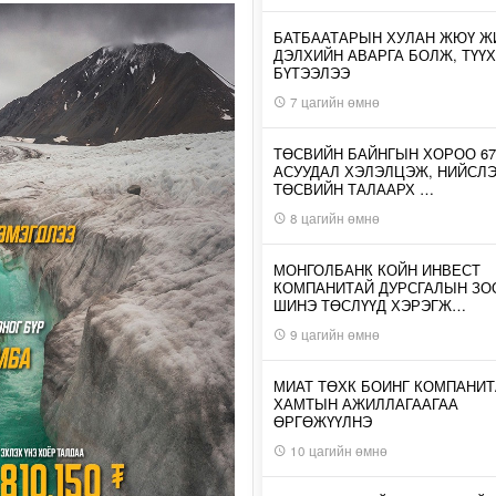
БАТБААТАРЫН ХУЛАН ЖЮҮ Ж
ДЭЛХИЙН АВАРГА БОЛЖ, ТҮҮХ
БҮТЭЭЛЭЭ
7 цагийн өмнө
ТӨСВИЙН БАЙНГЫН ХОРОО 67
АСУУДАЛ ХЭЛЭЛЦЭЖ, НИЙСЛ
ТӨСВИЙН ТАЛААРХ …
8 цагийн өмнө
МОНГОЛБАНК КОЙН ИНВЕСТ
КОМПАНИТАЙ ДУРСГАЛЫН З
ШИНЭ ТӨСЛҮҮД ХЭРЭГЖ…
9 цагийн өмнө
МИАТ ТӨХК БОИНГ КОМПАНИТ
ХАМТЫН АЖИЛЛАГААГАА
ӨРГӨЖҮҮЛНЭ
10 цагийн өмнө