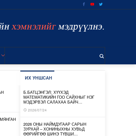
ИХ УНШСАН
АН
Б.БАТЦЭНГЭЛ: ХҮҮХЭД
МАТЕМАТИКИЙН ГОО САЙХНЫГ НЭГ
МЭДЭРВЭЛ САЛАХАА БАЙЧ…
2026/07/24
 МЯНГАН
2026 ОНЫ НАЙМДУГААР САРЫН
ЗУРХАЙ – ХОНИНЫХНЫ ХУВЬД
ӨӨРИЙГӨӨ ШИНЭ ТҮВШИ…