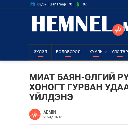
0₮
08/07
Цаг агаар
°C
ЭХЛЭЛ
БОЛОВСРОЛ
ХУУЛЬ
УЛС ТӨР
МИАТ БАЯН-ӨЛГИЙ Р
ХОНОГТ ГУРВАН УДА
ҮЙЛДЭНЭ
ADMIN
2024/10/16