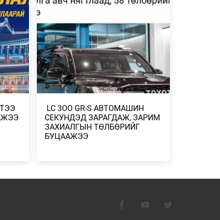
 ХУУЛЬ
НЭМЭЛТ БҮТЭЭГ…
ЛИЙН
2026/07/27
ИНЬ ҮР
439.2 КГ
ЭЭ
ГТЭЭ
​ LC 3OO GR-S АВТОМАШИН
АЖЭЭ
СЕКУНДЭД ЗАРАГДАЖ, ЗАРИМ
ЗАХИАЛГЫН ТӨЛБӨРИЙГ
БУЦААЖЭЭ
УДАА
ЙН
МГУУДЫН