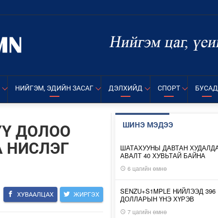
НИЙГЭМ, ЭДИЙН ЗАСАГ
ДЭЛХИЙД
СПОРТ
БУСАД
ШИНЭ МЭДЭЭ
ҮҮ ДОЛОО
А НИСЛЭГ
ШАТАХУУНЫ ДАВТАН ХУДАЛД
АВАЛТ 40 ХУВЬТАЙ БАЙНА
6 цагийн өмнө
SENZU+S1MPLE НИЙЛЭЭД 396
ХУВААЛЦАХ
ЖИРГЭХ
ДОЛЛАРЫН ҮНЭ ХҮРЭВ
7 цагийн өмнө