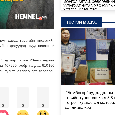
МОНГОЛ-АЛТАЙ, ХӨВСГӨЛИЙН
УУЛАРХАГ НУТАГ, УВС НУУРЫ
ХОТГОР, ИДЭР, ТЭС,…
10 цагийн өмнө
ТӨСТЭЙ МЭДЭЭ
МОНГОЛ-АЛТАЙ, ХӨВСГӨЛИЙН
УУЛАРХАГ НУТАГ, ДОРНОД-
ДАРЬГАНГЫН ТАЛ НУТГААР…
уу даваа гарагийн нислэгийн
Өчигдөр
мба гарагуудад шууд нислэгтэй
УИХ-ЫН ДАРГА С.БЯМБАЦОГТ 
АЗИЙН ЭРЭГТЭЙЧҮҮДИЙН
 3 дугаар сарын 28-ний өдрийг
ВОЛЕЙБОЛЫН АВАРГА Ш…
аа 407550, хоёр талдаа 810150
2026/08/05
ай тул та аяллаа эрт төлөвлөн
МОНГОЛ УЛС COP17-Д ТАЛ ХЭ
ТӨЛӨВЛӨГӨӨГӨӨ ТАНИЛЦУУ
​ “Бөмбөгөр” худалдааны
2026/08/05
төвийн түрээслэгчид 3.8 
төгрөг, хувцас, эд матери
НИЙТИЙН АЛБАН ТУШААЛТНЫ
0
0
0
хандивлажээ
БУС ХӨРӨНГИЙГ ХУРААХ ХУУ
ТӨСЛИЙГ ЗАС…