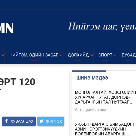
НИЙГЭМ, ЭДИЙН ЗАСАГ
ДЭЛХИЙД
СПОРТ
БУСАД
ШИНЭ МЭДЭЭ
ӨРТ 120
Г
МОНГОЛ-АЛТАЙ, ХӨВСГӨЛИЙН
УУЛАРХАГ НУТАГ, ДОРНОД-
ДАРЬГАНГЫН ТАЛ НУТГААР…
15 цагийн өмнө
ХУВААЛЦАХ
ЖИРГЭХ
УИХ-ЫН ДАРГА С.БЯМБАЦОГТ 
АЗИЙН ЭРЭГТЭЙЧҮҮДИЙН
ВОЛЕЙБОЛЫН АВАРГА Ш…