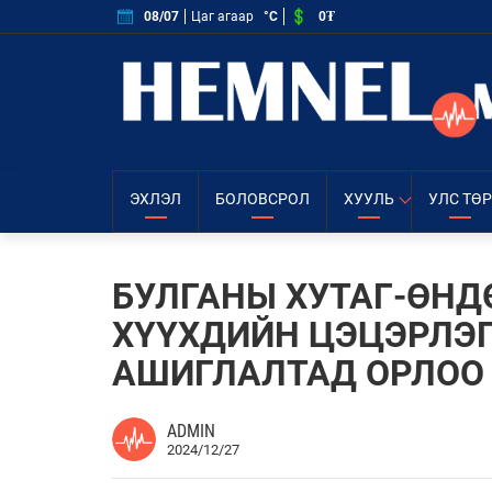
0₮
08/07
Цаг агаар
°C
ЭХЛЭЛ
БОЛОВСРОЛ
ХУУЛЬ
УЛС ТӨР
БУЛГАНЫ ХУТАГ-ӨНД
ХҮҮХДИЙН ЦЭЦЭРЛЭ
АШИГЛАЛТАД ОРЛОО
ADMIN
2024/12/27