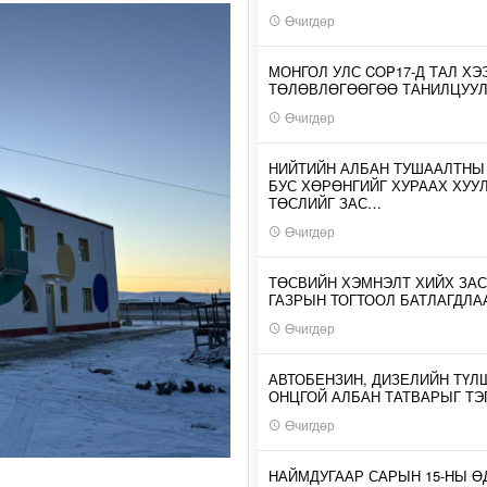
Өчигдөр
МОНГОЛ УЛС COP17-Д ТАЛ ХЭ
ТӨЛӨВЛӨГӨӨГӨӨ ТАНИЛЦУУ
Өчигдөр
НИЙТИЙН АЛБАН ТУШААЛТНЫ
БУС ХӨРӨНГИЙГ ХУРААХ ХУУ
ТӨСЛИЙГ ЗАС…
Өчигдөр
ТӨСВИЙН ХЭМНЭЛТ ХИЙХ ЗАС
ГАЗРЫН ТОГТООЛ БАТЛАГДЛА
Өчигдөр
АВТОБЕНЗИН, ДИЗЕЛИЙН ТҮЛ
ОНЦГОЙ АЛБАН ТАТВАРЫГ ТЭ
Өчигдөр
НАЙМДУГААР САРЫН 15-НЫ 