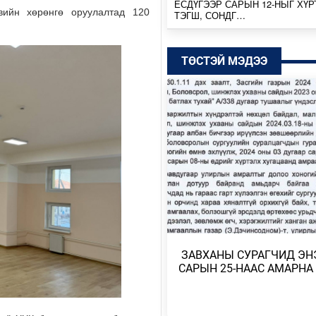
ЕСДҮГЭЭР САРЫН 12-НЫГ ХҮР
вийн хөрөнгө оруулалтад 120
ТЭГШ, СОНДГ…
Өчигдөр
ТӨСТЭЙ МЭДЭЭ
ТӨВ, ГОВЬ, ЗҮҮН АЙМГУУДЫН
ЗАРИМ ГАЗРААР ДУУ ЦАХИЛГ
ААДАР…
Өчигдөр
НИЙТИЙН АЛБАН ТУШААЛТНЫ
БУС ХӨРӨНГИЙГ ХУРААХ ХУУ
ТӨСӨЛ БОЛОВ…
2026/08/04
ЭХ БАЙГАЛЬ, ГАЗАР ШОРОО М
ШИМИЙГ НЬ ХҮРТЭХ КОП17
2026/08/04
​ ЗАВХАНЫ СУРАГЧИД ЭН
САРЫН 25-НААС АМАРНА
МОНГОЛБАНК 7 ДУГААР САРД 1
ҮНЭТ МЕТАЛЛ ХУДАЛДАН АВЧ
2026/08/04