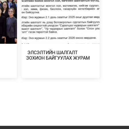
ГААНТАЙ
ХЭВЭЭР БАЙНА
2026/07/24
-
ДУГААР
​ ЭЛСЭЛТИЙН ШАЛГАЛТ
СГӨЛ,
ЗОХИОН БАЙГУУЛАХ ЖУРАМ
 БОРОО,
Н
ЭЛЧ
Н
 ҮР