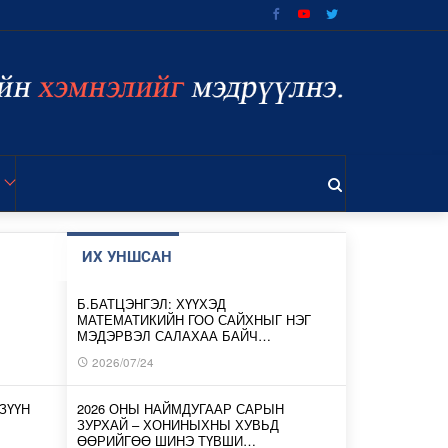
ИХ УНШСАН
Б.БАТЦЭНГЭЛ: ХҮҮХЭД
МАТЕМАТИКИЙН ГОО САЙХНЫГ НЭГ
МЭДЭРВЭЛ САЛАХАА БАЙЧ…
2026/07/24
ЗҮҮН
2026 ОНЫ НАЙМДУГААР САРЫН
ЗУРХАЙ – ХОНИНЫХНЫ ХУВЬД
ӨӨРИЙГӨӨ ШИНЭ ТҮВШИ…