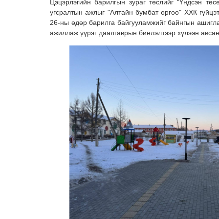
Цэцэрлэгийн барилгын зураг төслийг "Үндсэн төс
угсралтын ажлыг "Алтайн бумбат өргөө" ХХК гүйцэ
26-ны өдөр барилга байгууламжийг байнгын ашигла
ажиллаж үүрэг даалгаврын биелэлтээр хүлээн авса