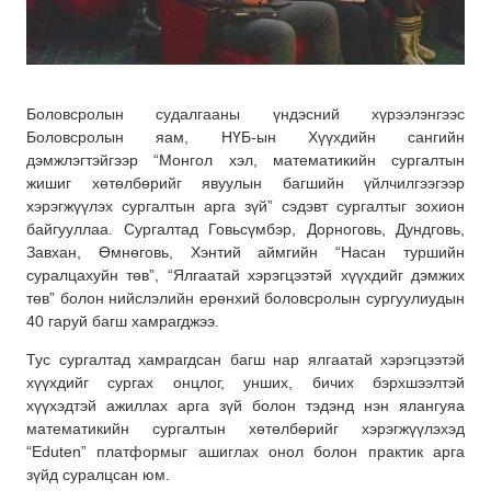
Боловсролын судалгааны үндэсний хүрээлэнгээс
Боловсролын яам, НҮБ-ын Хүүхдийн сангийн
дэмжлэгтэйгээр “Монгол хэл, математикийн сургалтын
жишиг хөтөлбөрийг явуулын багшийн үйлчилгээгээр
хэрэгжүүлэх сургалтын арга зүй” сэдэвт сургалтыг зохион
байгууллаа. Сургалтад Говьсүмбэр, Дорноговь, Дундговь,
Завхан, Өмнөговь, Хэнтий аймгийн “Насан туршийн
суралцахуйн төв”, “Ялгаатай хэрэгцээтэй хүүхдийг дэмжих
төв” болон нийслэлийн ерөнхий боловсролын сургуулиудын
40 гаруй багш хамрагджээ.
Тус сургалтад хамрагдсан багш нар ялгаатай хэрэгцээтэй
хүүхдийг сургах онцлог, унших, бичих бэрхшээлтэй
хүүхэдтэй ажиллах арга зүй болон тэдэнд нэн ялангуяа
математикийн сургалтын хөтөлбөрийг хэрэгжүүлэхэд
“Eduten” платформыг ашиглах онол болон практик арга
зүйд суралцсан юм.