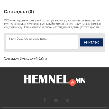
Сэтгэгдэл (0)
ХХЗХ-ны журмын дагуу зүй зохисгүй зарим үг, хэллэгийг хязгаарласан
тул ТА сэтгэгдэл бичихдээ хууль зүйн болон ёс суртахууны хэм хэмжээг
хүндэтгэнэ үү. Хэм хэмжээг зөрчсөн сэтгэгдэлийг админ устгах эрхтэй.
НИЙТЛЭХ
Сэтгэгдэл бичигдээгүй байна