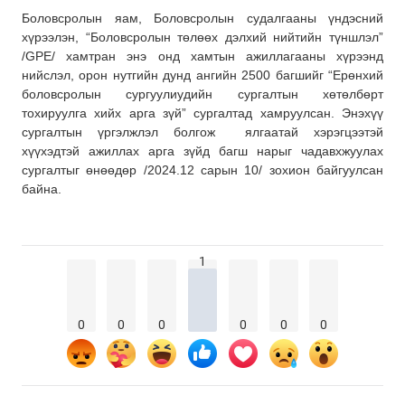
Боловсролын яам, Боловсролын судалгааны үндэсний
хүрээлэн, “Боловсролын төлөөх дэлхий нийтийн түншлэл”
/GPE/ хамтран энэ онд хамтын ажиллагааны хүрээнд
нийслэл, орон нутгийн дунд ангийн 2500 багшийг “Ерөнхий
боловсролын сургуулиудийн сургалтын хөтөлбөрт
тохируулга хийх арга зүй” сургалтад хамруулсан. Энэхүү
сургалтын үргэлжлэл болгож ялгаатай хэрэгцээтэй
хүүхэдтэй ажиллах арга зүйд багш нарыг чадавхжуулах
сургалтыг өнөөдөр /2024.12 сарын 10/ зохион байгуулсан
байна.
1
0
0
0
0
0
0