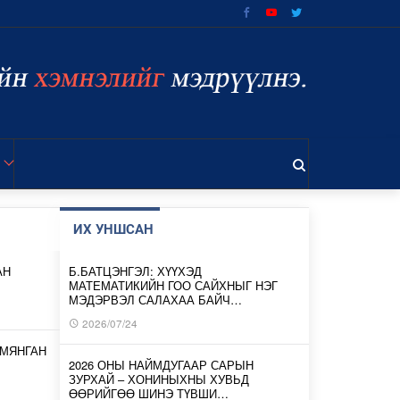
ИХ УНШСАН
АН
Б.БАТЦЭНГЭЛ: ХҮҮХЭД
МАТЕМАТИКИЙН ГОО САЙХНЫГ НЭГ
МЭДЭРВЭЛ САЛАХАА БАЙЧ…
2026/07/24
 МЯНГАН
2026 ОНЫ НАЙМДУГААР САРЫН
ЗУРХАЙ – ХОНИНЫХНЫ ХУВЬД
ӨӨРИЙГӨӨ ШИНЭ ТҮВШИ…