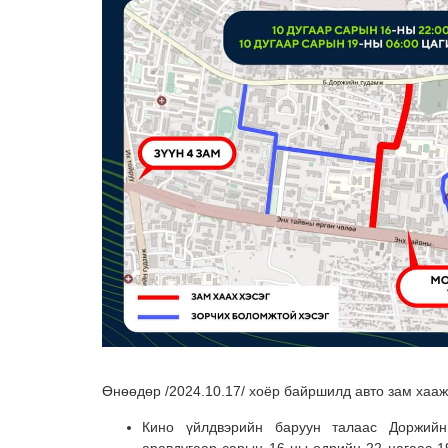
Өнөөдөр /2024.10.17/ хоёр байршилд авто зам хааж
Кино үйлдвэрийн баруун талаас Доржийн
аравдугаар сарын 16-ны өдрийн 22 цагаас 1