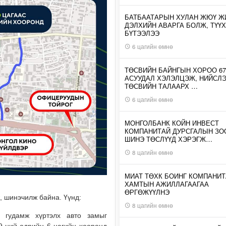
БАТБААТАРЫН ХУЛАН ЖЮҮ Ж
ДЭЛХИЙН АВАРГА БОЛЖ, ТҮҮХ
БҮТЭЭЛЭЭ
6 цагийн өмнө
ТӨСВИЙН БАЙНГЫН ХОРОО 67
АСУУДАЛ ХЭЛЭЛЦЭЖ, НИЙСЛ
ТӨСВИЙН ТАЛААРХ …
6 цагийн өмнө
МОНГОЛБАНК КОЙН ИНВЕСТ
КОМПАНИТАЙ ДУРСГАЛЫН З
ШИНЭ ТӨСЛҮҮД ХЭРЭГЖ…
8 цагийн өмнө
МИАТ ТӨХК БОИНГ КОМПАНИТ
ХАМТЫН АЖИЛЛАГААГАА
ӨРГӨЖҮҮЛНЭ
, шинэчилж байна. Үүнд:
8 цагийн өмнө
 гудамж хүртэлх авто замыг
9-ний өдрийн 6 цагийн хооронд