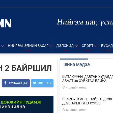
НИЙГЭМ, ЭДИЙН ЗАСАГ
ДЭЛХИЙД
СПОРТ
БУСАД
ШИНЭ МЭДЭЭ
Н 2 БАЙРШИЛ
ШАТАХУУНЫ ДАВТАН ХУДАЛД
АВАЛТ 40 ХУВЬТАЙ БАЙНА
ХУВААЛЦАХ
ЖИРГЭХ
4 цагийн өмнө
SENZU+S1MPLE НИЙЛЭЭД 396
ДОЛЛАРЫН ҮНЭ ХҮРЭВ
6 цагийн өмнө