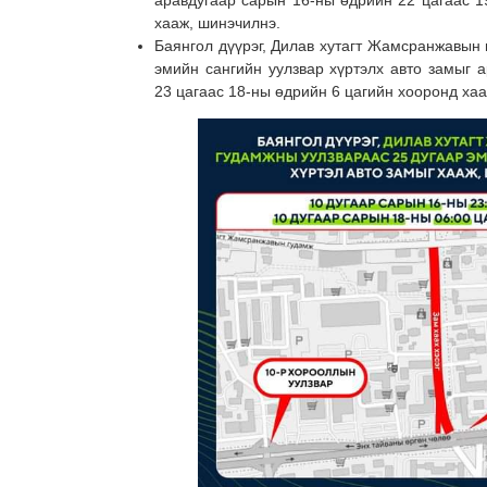
хааж, шинэчилнэ.
Баянгол дүүрэг, Дилав хутагт Жамсранжавын
эмийн сангийн уулзвар хүртэлх авто замыг 
23 цагаас 18-ны өдрийн 6 цагийн хооронд ха