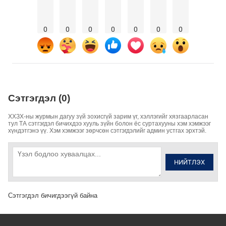
0
0
0
0
0
0
0
Сэтгэгдэл (0)
ХХЗХ-ны журмын дагуу зүй зохисгүй зарим үг, хэллэгийг хязгаарласан
тул ТА сэтгэгдэл бичихдээ хууль зүйн болон ёс суртахууны хэм хэмжээг
хүндэтгэнэ үү. Хэм хэмжээг зөрчсөн сэтгэгдэлийг админ устгах эрхтэй.
НИЙТЛЭХ
Сэтгэгдэл бичигдээгүй байна