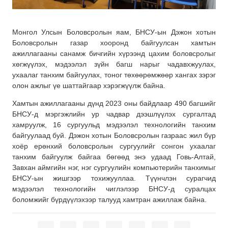
Монгол Улсын Боловсролын яам, БНСУ-ын Дэжон хотын
Боловсролын газар хооронд байгуулсан хамтын
ажиллагааны санамж бичгийн хүрээнд цахим боловсролыг
хөгжүүлэх, мэдээлэл зүйн багш нарыг чадавхжуулах,
ухаалаг танхим байгуулах, тоног төхөөрөмжөөр хангах зэрэг
олон ажлыг үе шаттайгаар хэрэгжүүлж байна.
Хамтын ажиллагааны дүнд 2023 оны байдлаар 490 багшийг
БНСУ-д мэргэжлийн ур чадвар дээшлүүлэх сургалтад
хамруулж, 16 сургуульд мэдээлэл технологийн танхим
байгуулаад буй. Дэжон хотын Боловсролын газраас жил бүр
хоёр ерөнхий боловсролын сургуулийг сонгон ухаалаг
танхим байгуулж байгаа бөгөөд энэ удаад Говь-Алтай,
Завхан аймгийн нэг, нэг сургуулийн компьютерийн танхимыг
БНСУ-ын жишгээр тохижууллаа. Түүнчлэн сурагчид
мэдээлэл технологийн чиглэлээр БНСУ-д суралцах
боломжийг бүрдүүлэхээр талууд хамтран ажиллаж байна.