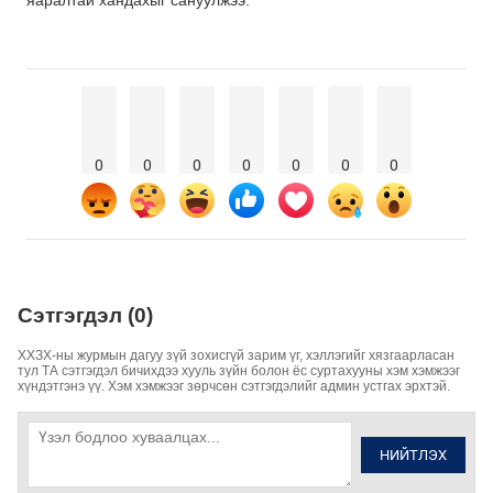
яаралтай хандахыг сануулжээ.
0
0
0
0
0
0
0
Сэтгэгдэл (0)
ХХЗХ-ны журмын дагуу зүй зохисгүй зарим үг, хэллэгийг хязгаарласан
тул ТА сэтгэгдэл бичихдээ хууль зүйн болон ёс суртахууны хэм хэмжээг
хүндэтгэнэ үү. Хэм хэмжээг зөрчсөн сэтгэгдэлийг админ устгах эрхтэй.
НИЙТЛЭХ