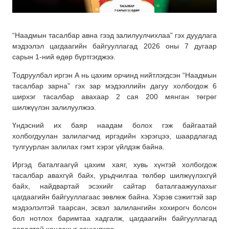
“Наадмын тасалбар авна гээд залилуулчихлаа” гэх дуудлага
мэдээлэл цагдаагийн байгууллагад 2026 оны 7 дугаар
сарын 1-ний өдөр бүртгэгджээ.
Тодруулбал иргэн А нь цахим орчинд нийтлэгдсэн “Наадмын
тасалбар зарна” гэх зар мэдээллийн дагуу холбогдож 6
ширхэг тасалбар авахаар 2 сая 200 мянган төгрөг
шилжүүлэн залилуулжээ.
Үндэсний их баяр наадам болох гэж байгаатай
холбогдуулан залилагчид иргэдийн хэрэгцээ, шаардлагад
тулгуурлан залилах гэмт хэрэг үйлдэж байна.
Иргэд баталгаагүй цахим хаяг, хувь хүнтэй холбогдож
тасалбар авахгүй байх, урьдчилгаа төлбөр шилжүүлэхгүй
байх, найдвартай эсэхийг сайтар баталгаажуулахыг
цагдаагийн байгууллагаас зөвлөж байна. Хэрэв сэжигтэй зар
мэдээлэлтэй таарсан, эсвэл залилангийн хохирогч болсон
бол нотлох баримтаа хадгалж, цагдаагийн байгууллагад