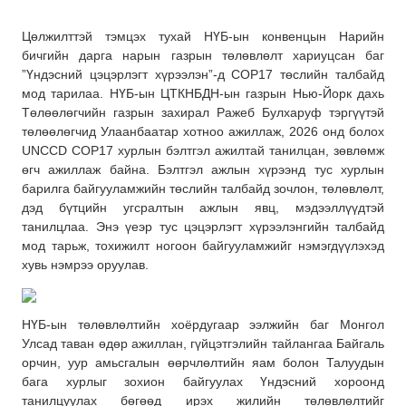
Цөлжилттэй тэмцэх тухай НҮБ-ын конвенцын Нарийн
бичгийн дарга нарын газрын төлөвлөлт хариуцсан баг
”Үндэсний цэцэрлэгт хүрээлэн”-д COP17 төслийн талбайд
мод тарилаа. НҮБ-ын ЦТКНБДН-ын газрын Нью-Йорк дахь
Төлөөлөгчийн газрын захирал Ражеб Булхаруф тэргүүтэй
төлөөлөгчид Улаанбаатар хотноо ажиллаж, 2026 онд болох
UNCCD COP17 хурлын бэлтгэл ажилтай танилцан, зөвлөмж
өгч ажиллаж байна. Бэлтгэл ажлын хүрээнд тус хурлын
барилга байгууламжийн төслийн талбайд зочлон, төлөвлөлт,
дэд бүтцийн угсралтын ажлын явц, мэдээллүүдтэй
танилцлаа. Энэ үеэр тус цэцэрлэгт хүрээлэнгийн талбайд
мод тарьж, тохижилт ногоон байгууламжийг нэмэгдүүлэхэд
хувь нэмрээ оруулав.
НҮБ-ын төлөвлөлтийн хоёрдугаар ээлжийн баг Монгол
Улсад таван өдөр ажиллан, гүйцэтгэлийн тайлангаа Байгаль
орчин, уур амьсгалын өөрчлөлтийн яам болон Талуудын
бага хурлыг зохион байгуулах Үндэсний хороонд
танилцуулах бөгөөд ирэх жилийн төлөвлөлтийг