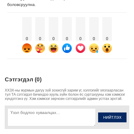
боловсруулна.
0
0
0
0
0
0
0
Сэтгэгдэл (0)
ХХЗХ-ны журмын дагуу зүй зохисгүй зарим үг, хэллэгийг хязгаарласан
тул ТА сэтгэгдэл бичихдээ хууль зүйн болон ёс суртахууны хэм хэмжээг
хүндэтгэнэ үү. Хэм хэмжээг зөрчсөн сэтгэгдэлийг админ устгах эрхтэй.
НИЙТЛЭХ