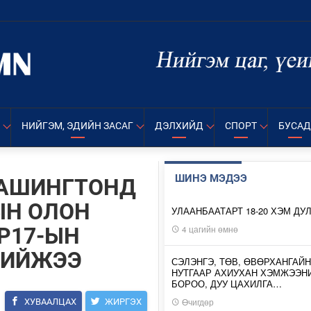
НИЙГЭМ, ЭДИЙН ЗАСАГ
ДЭЛХИЙД
СПОРТ
БУСАД
ШИНЭ МЭДЭЭ
ВАШИНГТОНД
ЫН ОЛОН
УЛААНБААТАРТ 18-20 ХЭМ ДУ
P17-ЫН
4 цагийн өмнө
ХИЙЖЭЭ
СЭЛЭНГЭ, ТӨВ, ӨВӨРХАНГАЙН
НУТГААР АХИУХАН ХЭМЖЭЭН
БОРОО, ДУУ ЦАХИЛГА…
Өчигдөр
ХУВААЛЦАХ
ЖИРГЭХ