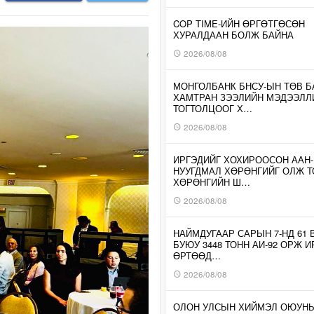
COP TIME-ИЙН ӨРГӨТГӨСӨН
ХУРАЛДААН БОЛЖ БАЙНА
2026/08/08
МОНГОЛБАНК БНСУ-ЫН ТӨВ Б
ХАМТРАН ЗЭЭЛИЙН МЭДЭЭЛЛ
ТОГТОЛЦООГ Х…
2026/08/08
ИРГЭДИЙГ ХОХИРООСОН ААН
НУУГДМАЛ ХӨРӨНГИЙГ ОЛЖ Т
ХӨРӨНГИЙН Ш…
2026/08/08
НАЙМДУГААР САРЫН 7-НД 61 
БУЮУ 3448 ТОНН АИ-92 ОРЖ 
ӨРТӨӨД…
2026/08/08
ОЛОН УЛСЫН ХИЙМЭЛ ОЮУН