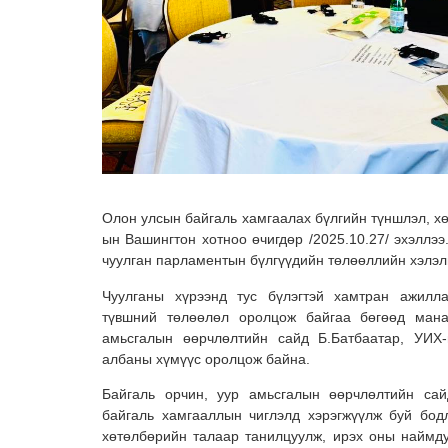
Олон улсын байгаль хамгаалах бүлгийн түншлэл, х
ын Вашингтон хотноо өчигдөр /2025.10.27/ эхэллээ
чуулган парламентын бүлгүүдийн төлөөллийн хэлэлц
Чуулганы хүрээнд тус бүлэгтэй хамтран ажилл
түвшний төлөөлөл оролцож байгаа бөгөөд мана
амьсгалын өөрчлөлтийн сайд Б.Батбаатар, УИХ
албаны хүмүүс оролцож байна.
Байгаль орчин, уур амьсгалын өөрчлөлтийн сай
байгаль хамгааллын чиглэлд хэрэгжүүлж буй бод
хөтөлбөрийн талаар танилцуулж, ирэх оны наймд