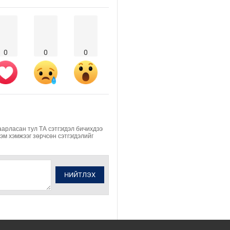
2026/08/05
0
0
0
аарласан тул ТА сэтгэгдэл бичихдээ
Хэм хэмжээг зөрчсөн сэтгэгдэлийг
НИЙТЛЭХ