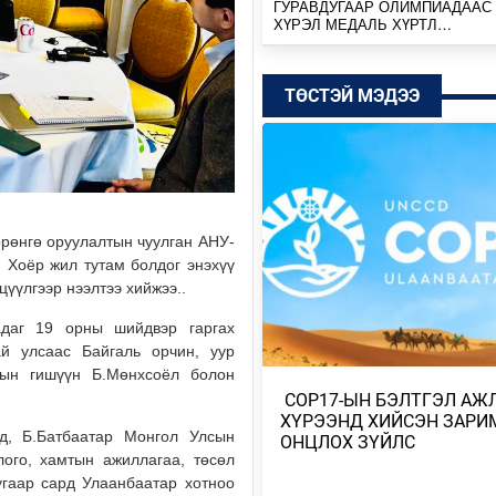
ГУРАВДУГААР ОЛИМПИАДААС
ХҮРЭЛ МЕДАЛЬ ХҮРТЛ…
2026/08/08
ТӨСТЭЙ МЭДЭЭ
БАРУУН АЙМГУУДЫН ИХЭНХ Н
ТӨВИЙН АЙМГУУДЫН БАРУУН
ХОЙД ХЭСГЭ…
2026/08/08
ШАТАХУУНЫ ДАВТАН ХУДАЛД
АВАЛТ 40 ХУВЬТАЙ БАЙНА
өрөнгө оруулалтын чуулган АНУ-
. Хоёр жил тутам болдог энэхүү
2026/08/07
үүлгээр нээлтээ хийжээ..
SENZU+S1MPLE НИЙЛЭЭД 396
адаг 19 орны шийдвэр гаргах
ДОЛЛАРЫН ҮНЭ ХҮРЭВ
й улсаас Байгаль орчин, уур
2026/08/07
-ын гишүүн Б.Мөнхсоёл болон
​ COP17-ЫН БЭЛТГЭЛ А
БАТБААТАРЫН ХУЛАН ЖЮҮ Ж
ХҮРЭЭНД ХИЙСЭН ЗАРИ
ДЭЛХИЙН АВАРГА БОЛЖ, ТҮҮХ
д, Б.Батбаатар Монгол Улсын
ОНЦЛОХ ЗҮЙЛС
БҮТЭЭЛЭЭ
лого, хамтын ажиллагаа, төсөл
2026/08/07
угаар сард Улаанбаатар хотноо