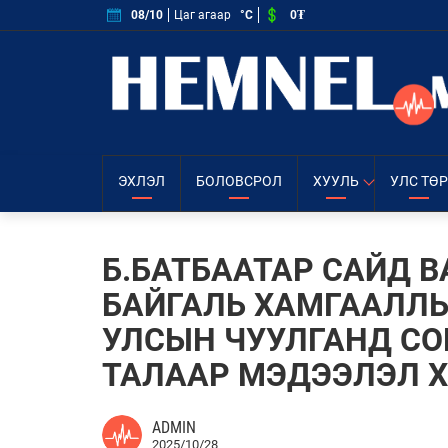
0₮
08/10
Цаг агаар
°C
ЭХЛЭЛ
БОЛОВСРОЛ
ХУУЛЬ
УЛС ТӨР
Б.БАТБААТАР САЙД 
БАЙГАЛЬ ХАМГААЛЛ
УЛСЫН ЧУУЛГАНД CO
ТАЛААР МЭДЭЭЛЭЛ 
ADMIN
2025/10/28