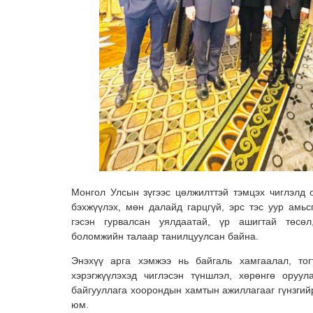
Монгол Улсын зүгээс цөлжилттэй тэмцэх чиглэлд
бэхжүүлэх, мөн далайд гарцгүй, эрс тэс уур амьс
гэсэн гурвалсан уялдаатай, үр ашигтай төсөл,
боломжийн талаар танилцуулсан байна.
Энэхүү арга хэмжээ нь байгаль хамгаалал, тог
хэрэгжүүлэхэд чиглэсэн түншлэл, хөрөнгө оруул
байгууллага хоорондын хамтын ажиллагааг гүнзгий
юм.