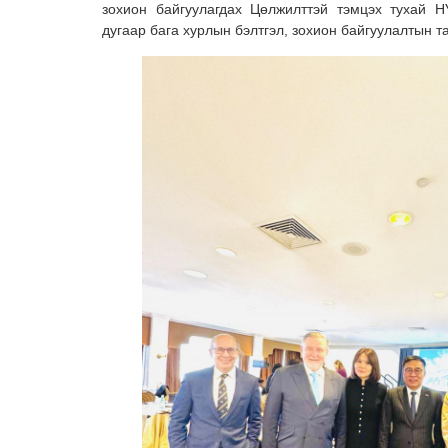
зохион байгуулагдах Цөлжилттэй тэмцэх тухай 
дугаар бага хурлын бэлтгэл, зохион байгуулалтын т