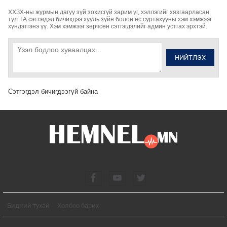
ХХЗХ-ны журмын дагуу зүй зохисгүй зарим үг, хэллэгийг хязгаарласан
тул ТА сэтгэгдэл бичихдээ хууль зүйн болон ёс суртахууны хэм хэмжээг
хүндэтгэнэ үү. Хэм хэмжээг зөрчсөн сэтгэгдэлийг админ устгах эрхтэй.
НИЙТЛЭХ
Сэтгэгдэл бичигдээгүй байна
Бидний тухай
Холбоо барих