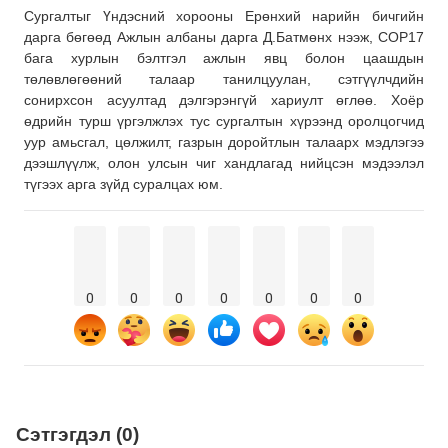
Сургалтыг Үндэсний хорооны Ерөнхий нарийн бичгийн
дарга бөгөөд Ажлын албаны дарга Д.Батмөнх нээж, COP17
бага хурлын бэлтгэл ажлын явц болон цаашдын
төлөвлөгөөний талаар танилцуулан, сэтгүүлчдийн
сонирхсон асуултад дэлгэрэнгүй хариулт өглөө. Хоёр
өдрийн турш үргэлжлэх тус сургалтын хүрээнд оролцогчид
уур амьсгал, цөлжилт, газрын доройтлын талаарх мэдлэгээ
дээшлүүлж, олон улсын чиг хандлагад нийцсэн мэдээлэл
түгээх арга зүйд суралцах юм.
0
0
0
0
0
0
0
Сэтгэгдэл (0)