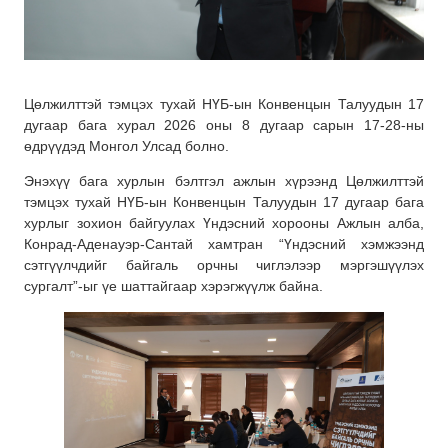
Цөлжилттэй тэмцэх тухай НҮБ-ын Конвенцын Талуудын 17
дугаар бага хурал 2026 оны 8 дугаар сарын 17-28-ны
өдрүүдэд Монгол Улсад болно.
Энэхүү бага хурлын бэлтгэл ажлын хүрээнд Цөлжилттэй
тэмцэх тухай НҮБ-ын Конвенцын Талуудын 17 дугаар бага
хурлыг зохион байгуулах Үндэсний хорооны Ажлын алба,
Конрад-Аденауэр-Сантай хамтран “Үндэсний хэмжээнд
сэтгүүлчдийг байгаль орчны чиглэлээр мэргэшүүлэх
сургалт”-ыг үе шаттайгаар хэрэгжүүлж байна.