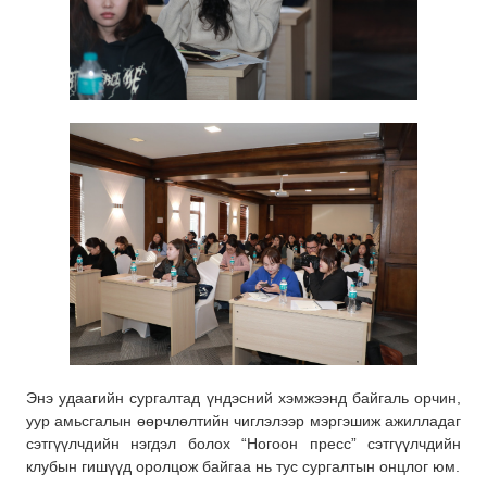
Энэ удаагийн сургалтад үндэсний хэмжээнд байгаль орчин,
уур амьсгалын өөрчлөлтийн чиглэлээр мэргэшиж ажилладаг
сэтгүүлчдийн нэгдэл болох “Ногоон пресс” сэтгүүлчдийн
клубын гишүүд оролцож байгаа нь тус сургалтын онцлог юм.