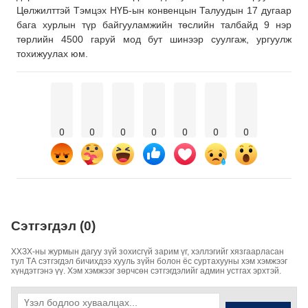
Цөлжилттэй Тэмцэх НҮБ-ын конвенцын Талуудын 17 дугаар
бага хурлын түр байгууламжийн төслийн талбайд 9 нэр
төрлийн 4500 гаруй мод бут шинээр суулгаж, ургуулж
тохижуулах юм.
0
0
0
0
0
0
0
Сэтгэгдэл (0)
ХХЗХ-ны журмын дагуу зүй зохисгүй зарим үг, хэллэгийг хязгаарласан
тул ТА сэтгэгдэл бичихдээ хууль зүйн болон ёс суртахууны хэм хэмжээг
хүндэтгэнэ үү. Хэм хэмжээг зөрчсөн сэтгэгдэлийг админ устгах эрхтэй.