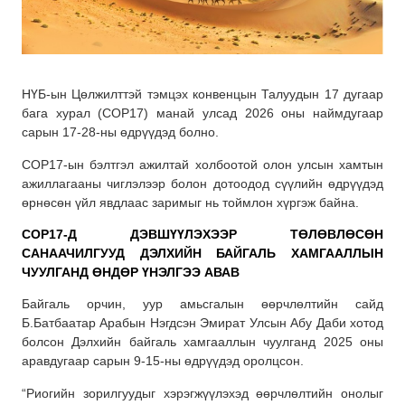
НҮБ-ын Цөлжилттэй тэмцэх конвенцын Талуудын 17 дугаар
бага хурал (COP17) манай улсад 2026 оны наймдугаар
сарын 17-28-ны өдрүүдэд болно.
COP17-ын бэлтгэл ажилтай холбоотой олон улсын хамтын
ажиллагааны чиглэлээр болон дотоодод сүүлийн өдрүүдэд
өрнөсөн үйл явдлаас заримыг нь тоймлон хүргэж байна.
COP1
7-Д ДЭВШҮҮЛЭХЭЭР ТӨЛӨВЛӨСӨН
САНААЧИЛГУУД ДЭЛХИЙН БАЙГАЛЬ ХАМГААЛЛЫН
ЧУУЛГАНД ӨНДӨР ҮНЭЛГЭЭ АВАВ
Байгаль орчин, уур амьсгалын өөрчлөлтийн сайд
Б.Батбаатар Арабын Нэгдсэн Эмират Улсын Абу Даби хотод
болсон Дэлхийн байгаль хамгааллын чуулганд 2025 оны
аравдугаар сарын 9-15-ны өдрүүдэд оролцсон.
“Риогийн зорилгуудыг хэрэгжүүлэхэд өөрчлөлтийн онолыг