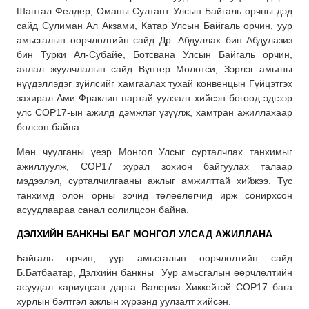
Шантал Фелдер, Оманы Султант Улсын Байгаль орчны дэд
сайд Сулиман Ал Акзами, Катар Улсын Байгаль орчин, уур
амьсгалын өөрчлөлтийн сайд Др. Абдуллах бин Абдулазиз
бин Турки Ал-Субайе, Ботсвана Улсын Байгаль орчин,
аялал жуулчлалын сайд Вүнтер Молотси, Зэрлэг амьтны
нүүдэллэдэг зүйлсийг хамгаалах тухай конвенцын Гүйцэтгэх
захирал Ами Фраклин нартай уулзалт хийсэн бөгөөд эдгээр
улс COP17-ын ажилд дэмжлэг үзүүлж, хамтран ажиллахаар
болсон байна.
Мөн чуулганы үеэр Монгол Улсыг сурталчлах танхимыг
ажиллуулж, COP17 хурал зохион байгуулах талаар
мэдээлэл, сурталчилгааны ажлыг амжилттай хийжээ. Тус
танхимд олон орны зочид төлөөлөгчид ирж сонирхсон
асуудлаараа санал солилцсон байна.
ДЭЛХИЙН БАНКНЫ БАГ МОНГОЛ УЛСАД АЖИЛЛАНА
Байгаль орчин, уур амьсгалын өөрчлөлтийн сайд
Б.Батбаатар, Дэлхийн банкны Уур амьсгалын өөрчлөлтийн
асуудал хариуцсан дарга Валериа Хиккейтэй COP17 бага
хурлын бэлтгэл ажлын хүрээнд уулзалт хийсэн.