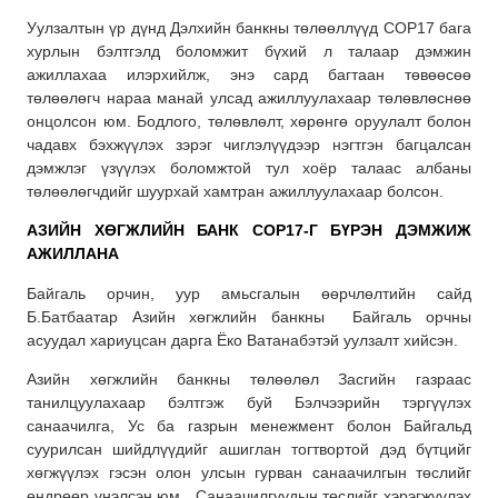
Уулзалтын үр дүнд Дэлхийн банкны төлөөллүүд COP17 бага
хурлын бэлтгэлд боломжит бүхий л талаар дэмжин
ажиллахаа илэрхийлж, энэ сард багтаан төвөөсөө
төлөөлөгч нараа манай улсад ажиллуулахаар төлөвлөснөө
онцолсон юм. Бодлого, төлөвлөлт, хөрөнгө оруулалт болон
чадавх бэхжүүлэх зэрэг чиглэлүүдээр нэгтгэн багцалсан
дэмжлэг үзүүлэх боломжтой тул хоёр талаас албаны
төлөөлөгчдийг шуурхай хамтран ажиллуулахаар болсон.
АЗИЙН ХӨГЖЛИЙН БАНК COP17
-Г БҮРЭН ДЭМЖИЖ
АЖИЛЛАНА
Байгаль орчин, уур амьсгалын өөрчлөлтийн сайд
Б.Батбаатар Азийн хөгжлийн банкны Байгаль орчны
асуудал хариуцсан дарга Ёко Ватанабэтэй уулзалт хийсэн.
Азийн хөгжлийн банкны төлөөлөл Засгийн газраас
танилцуулахаар бэлтгэж буй Бэлчээрийн тэргүүлэх
санаачилга, Ус ба газрын менежмент болон Байгальд
суурилсан шийдлүүдийг ашиглан тогтвортой дэд бүтцийг
хөгжүүлэх гэсэн олон улсын гурван санаачилгын төслийг
өндрөөр үнэлсэн юм. Санаачилгуудын төслийг хэрэгжүүлэх