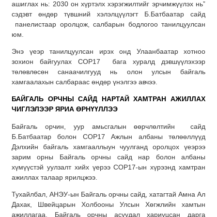
ашиглах нь: 2030 он хүртэлх хэрэгжилтийг эрчимжүүлэх нь”
сэдэвт өндөр түвшний хэлэлцүүлэгт Б.Батбаатар сайд
панелистаар оролцож, салбарын бодлогоо танилцуулсан
юм.
Энэ үеэр танилцуулсан ирэх онд Улаанбаатар хотноо
зохион байгуулах COP17 бага хуралд дэвшүүлэхээр
төлөвлөсөн санаачилгууд нь олон улсын байгаль
хамгаалахын салбараас өндөр үнэлгээ авчээ.
БАЙГАЛЬ ОРЧНЫ САЙД НАРТАЙ ХАМТРАН АЖИЛЛАХ
ЧИГЛЭЛЭЭР ЯРИА ӨРНҮҮЛЛЭЭ
Байгаль орчин, уур амьсгалын өөрчлөлтийн сайд
Б.Батбаатар болон COP17 Ажлын албаны төлөөллүүд
Дэлхийн байгаль хамгааллыун чуулганд оролцох үеэрээ
зарим орны Байгаль орчны сайд нар болон албаны
хүмүүстэй уулзалт хийх үерээ COP17-ын хүрээнд хамтран
ажиллах талаар ярилцжээ.
Тухайлбал, АНЭУ-ын Байгаль орчны сайд, хатагтай Амна Ал
Дахак, Швейцарын Холбооны Улсын Хөгжлийн хамтын
ажиллагаа, Байгаль орчны асуудал хариуцсан дарга