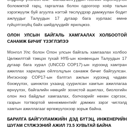
боломжтой гарц, гаргалгаа болон одоогоор хоёр талын
хэрэгжүүлж буй агуулга нэгтэй төслүүдээр дамжуулан бодит
ажлуудыг Талуудын 17 дугаар бага хурлаас өмнө
гүйцэтгэхүйц байх шийдлүүдийг ярилцжээ.
ОЛОН УЛСЫН БАЙГАЛЬ ХАМГААЛАХ ХОЛБООТОЙ
САНАМЖ БИЧИГ ҮЗЭГЛЭЛЭЭ
Монгол Улс болон Олон улсын байгаль хамгаалах холбоо
Цөлжилттэй тэмцэх тухай НҮБ-ын конвенцын Талуудын 17
дугаар бага хурал (UNCCD COP17)-ын хүрээнд хамтран
ажиллах харилцан ойлголцлын санамж бичиг байгуулсан.
Ингэснээр COP17-ын бэлтгэл ажлын хүрээнд чадавх
бэхжүүлэх, шинжлэх ухаанд суурилсан хамтын ажиллагаа
өрнүүлэх, байгалийн нөөцийг зохистой ашиглах, биологийн
олон янз байдлыг хамгаалах, бэлчээрийг нөхөн сэргээх,
газрын тогтвортой менежментийг дэмжих зэрэг чиглэлд
хамтын ажиллагааг өргөжүүлэхээр зорьж байна.
БАРИЛГА БАЙГУУЛАМЖИЙН ДЭД БҮТЭЦ, ИНЖЕНЕРИЙН
ШУГАМ СҮЛЖЭЭНИЙ АЖИЛ 73.5 ХУВЬТАЙ БАЙНА