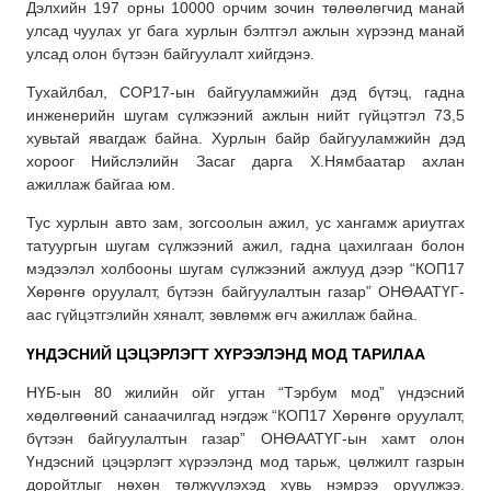
Дэлхийн 197 орны 10000 орчим зочин төлөөлөгчид манай
улсад чуулах уг бага хурлын бэлтгэл ажлын хүрээнд манай
улсад олон бүтээн байгуулалт хийгдэнэ.
Тухайлбал, COP17-ын байгууламжийн дэд бүтэц, гадна
инженерийн шугам сүлжээний ажлын нийт гүйцэтгэл 73,5
хувьтай явагдаж байна. Хурлын байр байгууламжийн дэд
хороог Нийслэлийн Засаг дарга Х.Нямбаатар ахлан
ажиллаж байгаа юм.
Тус хурлын авто зам, зогсоолын ажил, ус хангамж ариутгах
татуургын шугам сүлжээний ажил, гадна цахилгаан болон
мэдээлэл холбооны шугам сүлжээний ажлууд дээр “КОП17
Хөрөнгө оруулалт, бүтээн байгуулалтын газар” ОНӨААТҮГ-
аас гүйцэтгэлийн хяналт, зөвлөмж өгч ажиллаж байна.
ҮНДЭСНИЙ ЦЭЦЭРЛЭГТ ХҮРЭЭЛЭНД МОД ТАРИЛАА
НҮБ-ын 80 жилийн ойг угтан “Тэрбум мод” үндэсний
хөдөлгөөний санаачилгад нэгдэж “КОП17 Хөрөнгө оруулалт,
бүтээн байгуулалтын газар” ОНӨААТҮГ-ын хамт олон
Үндэсний цэцэрлэгт хүрээлэнд мод тарьж, цөлжилт газрын
доройтлыг нөхөн төлжүүлэхэд хувь нэмрээ оруулжээ.