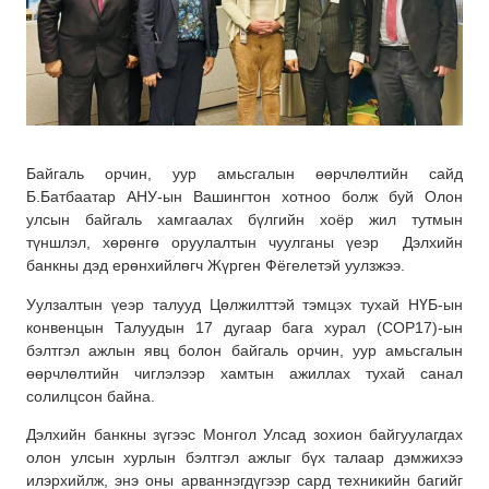
Байгаль орчин, уур амьсгалын өөрчлөлтийн сайд
Б.Батбаатар АНУ-ын Вашингтон хотноо болж буй Олон
улсын байгаль хамгаалах бүлгийн хоёр жил тутмын
түншлэл, хөрөнгө оруулалтын чуулганы үеэр Дэлхийн
банкны дэд ерөнхийлөгч Жүрген Фёгелетэй уулзжээ.
Уулзалтын үеэр талууд Цөлжилттэй тэмцэх тухай НҮБ-ын
конвенцын Талуудын 17 дугаар бага хурал (COP17)-ын
бэлтгэл ажлын явц болон байгаль орчин, уур амьсгалын
өөрчлөлтийн чиглэлээр хамтын ажиллах тухай санал
солилцсон байна.
Дэлхийн банкны зүгээс Монгол Улсад зохион байгуулагдах
олон улсын хурлын бэлтгэл ажлыг бүх талаар дэмжихээ
илэрхийлж, энэ оны арваннэгдүгээр сард техникийн багийг