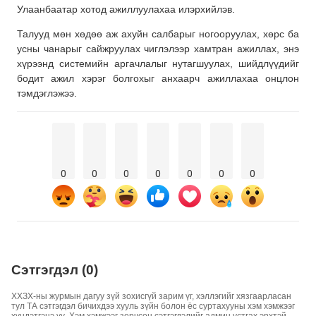
Улаанбаатар хотод ажиллуулахаа илэрхийлэв.
Талууд мөн хөдөө аж ахуйн салбарыг ногооруулах, хөрс ба
усны чанарыг сайжруулах чиглэлээр хамтран ажиллах, энэ
хүрээнд системийн аргачлалыг нутагшуулах, шийдлүүдийг
бодит ажил хэрэг болгохыг анхаарч ажиллахаа онцлон
тэмдэглэжээ.
0
0
0
0
0
0
0
Сэтгэгдэл (0)
ХХЗХ-ны журмын дагуу зүй зохисгүй зарим үг, хэллэгийг хязгаарласан
тул ТА сэтгэгдэл бичихдээ хууль зүйн болон ёс суртахууны хэм хэмжээг
хүндэтгэнэ үү. Хэм хэмжээг зөрчсөн сэтгэгдэлийг админ устгах эрхтэй.