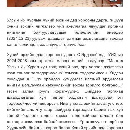
Улсын Их Хурлын Хүний эрхийн дэд хорооны дарга, гишүүд
хүний эрхийн чиглэлээр үйл ажиллагаа явуулдаг иргэний
нийгмийн байгууллагуудын төлөөлөлтэй өнөөдөр
(2024.12.23) уулзаж, цаашдын хамтын ажиллагааны талаар
санал солилцон, хэлэлцүүлэг өрнүүлжээ.
Хүний эрхийн дэд хорооны дарга С.Эрдэнэболд "УИХ-ын
2024-2028 оны стратеги төлөвлөгөөний нэгдүгээрт “Монгол
Улсын Их Хурал хүн төвт, хүний эрх, эрх чөлөөг дээдэлсэн
үзэл санааг төгөлдөржүүлнэ” хэмээн тодорхойлсон. Үндсэн
хуульдаа ч “…эх орондоо хүмүүнлэг, иргэний ардчилсан
нийгэм цогцлуулан хөгжүүлэхийг эрхэм зорилго болгоно…”
гэсэн атлаа хууль хэрэгжүүлэх, шийдвэр гаргахад
шаардлагатай хүн төвтэй бодлогын шалгуураа огт
тодорхойлоогүй явж ирсэн. Ийм учраас эдийн засаг, улс төр,
нийгмийн аль ч утгаар шийдвэр гаргахдаа баримтлах хүн
төвтэй бодлого гэдгээ хэрхэн тодорхойлох талаар бид
анхаарч ажиллаж байна” хэмээсэн. Үргэлжлүүлэн тэрбээр
Хууль зүйн байнгын хороо болон Хүний эрхийн дэд хорооны