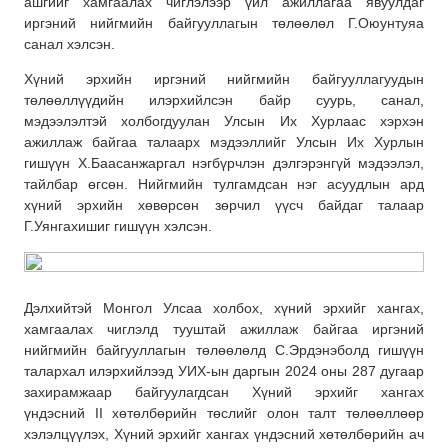
ашгийг хамгаалах чиглэлээр үйл ажиллагаа явуулдаг
иргэний нийгмийн байгууллагын төлөөлөл Г.Оюунтуяа
санал хэлсэн.
Хүний эрхийн иргэний нийгмийн байгууллагуудын
төлөөллүүдийн илэрхийлсэн байр суурь, санал,
мэдээлэлтэй холбогдуулан Улсын Их Хурлаас хэрхэн
ажиллаж байгаа талаарх мэдээллийг Улсын Их Хурлын
гишүүн Х.Баасанжаргал нэгбүрчлэн дэлгэрэнгүй мэдээлэл,
тайлбар өгсөн. Нийгмийн тулгамдсан нэг асуудлын ард
хүний эрхийн хөвөрсөн зөрчил үүсч байдаг талаар
Г.Уянгахишиг гишүүн хэлсэн.
Дэлхийтэй Монгол Улсаа холбох, хүний эрхийг хангах,
хамгаалах чиглэлд тууштай ажиллаж байгаа иргэний
нийгмийн байгууллагын төлөөлөлд С.Эрдэнэболд гишүүн
талархал илэрхийлээд УИХ-ын даргын 2024 оны 287 дугаар
захирамжаар байгуулагдсан Хүний эрхийг хангах
үндэсний II хөтөлбөрийн төслийг олон талт төлөөллөөр
хэлэлцүүлэх, Хүний эрхийг хангах үндэсний хөтөлбөрийн ач