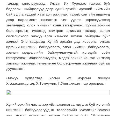
талаар танилцуулаад, Улсын Их Хурлаас гаргаж буй
бодлогын шийдвэрүүд дээр хүний эрхийн иргэний нийгмийн
байгууллагуудтай хамтарч ажиллах, тухайлсан үйл явдлууд
дээр парламент хяналтын чиг үүргээ хэрэгжүүлэхэд
зөвлөлдөх, олон нийтийг соён гэгээрүүлэх, хүний эрхийн
боловсролыг түгээхэд хамтран ажиллах талаар санал
солилцохоор энэхүү арга хэмжээг зохион байгуулж буйг
хэллээ. Энэ ташрамд Хүний эрхийн дэд хорооны зүгээс
иргэний нийгмийн байгууллага, олон нийтийн байгууллага,
хэвлэл мэдээллийн байгууллагуудтай иргэдийг соён
гэгээрүүлэх, мэдээлэлжүүлэх, мэдэх эрхийг хангах чиглэлд
хамтарч ажиллах төлөвлөгөө боловсруулан ажиллаж буйгаа
дуулгасан.
Энэхүү уулзалтад Улсын Их Хурлын гишүүн
Х.Баасанжаргал, Х.Тэмүүжин, Г.Уянгахишиг нар оролцов.
Хүний эрхийн чиглэлээр үйл ажиллагаа явуулж буй иргэний
нийгмийн байгууллагуудын төлөөллийн хүсэлтийг хүлээн
авч, энэхүү уулзалтыг зохион байгуулж буйд “Монголын