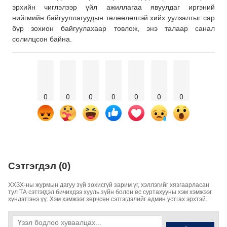
эрхийн чиглэлээр үйл ажиллагаа явуулдаг иргэний
нийгмийн байгууллагуудын төлөөлөлтэй хийх уулзалтыг сар
бүр зохион байгуулахаар товлож, энэ талаар санал
солилцсон байна.
0
0
0
0
0
0
0
Сэтгэгдэл (0)
ХХЗХ-ны журмын дагуу зүй зохисгүй зарим үг, хэллэгийг хязгаарласан
тул ТА сэтгэгдэл бичихдээ хууль зүйн болон ёс суртахууны хэм хэмжээг
хүндэтгэнэ үү. Хэм хэмжээг зөрчсөн сэтгэгдэлийг админ устгах эрхтэй.