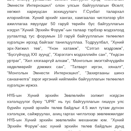
Эмнести Интернэшнл” олон улсын байгууллагын Өсөлт,
хөгжил хариуцсан зохицуулагч Г.Сүхбат талархал
илэрхийлэв. Хүний эрхийг хангах, хамгаалах чиглэлээр үйл
ажиллагаа явуулдаг 50 гаруй төрийн бус байгууллагын
нэгдэл “Хүний Эрхийн Форум”-ын талаар тэрбээр мэдээлээд
уулзалтад тус форумын 10 гаруй байгууллагын төлөөлөл
хүрэлцэн ирээд байгааг танилцууллаа. Тодруулбал, “Хүний
эрх-Хөгжил төв”, “Үнэн хатамж”, “Сэтгэл мэдрэмж”,
“Бүсгүйчүүд XXI зуунд”, “Хэрэглэгч мэдээллийн сан”, “Үндсэн
уртраг”, “Хил хязгааргүй алхам”, “Монголын эмэгтэйчүүдийн
хөдөлмөрийг дэмжих сан”, “Татварт иргэн, хяналт”,
“Монголын Эмнести Интернэшнл”, “Захиргааны шинэ
санаачилга” зэрэг иргэний нийгмийн байгууллагын төлөөлөл
хүрэлцэн иржээ.
НҮБ-ын Хүний эрхийн Зөвлөлийн ээлжит нэгдсэн
хэлэлцүүлэг буюу “UPR” нь тус байгууллагын гишүүн улс
бүрийн хүний эрхийн төлөв байдлыг 4.5 жил тутам дүгнэн
хэлэлцэж, сайжруулах, ахиц гаргах чиглэлээр зөвлөмжилдөг
НҮБ-ын Хүний эрхийн зөвлөлийн механизм юм. “Хүний
Эрхийн Форум”-аас хүний эрхийн төлөв байдлын дунд