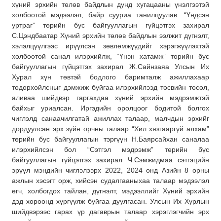
хүний эрхийн төлөв байдлын дунд хугацааны үнэлгээтэй
холбоотой мэдээлэл, байр сууриа танилцуулав. “Үндсэн
уртраг” төрийн бус байгууллагын гүйцэтгэх захирал
С.Цэндбаатар Хүний эрхийн төлөв байдлын ээлжит дүгнэлт,
хэлэлцүүлгээс ирүүлсэн зөвлөмжүүдийг хэрэгжүүлэхтэй
холбоотой санал илэрхийлж, “Үнэн хатамж” төрийн бус
байгууллагын гүйцэтгэх захирал Ж.Сайнзаяа Улсын Их
Хурал хүн төвтэй бодлого баримталж ажиллахаар
тодорхойлсныг дэмжиж буйгаа илэрхийлээд төсвийн төсөл,
аливаа шийдвэр гаргахдаа хүний эрхийн мэдрэмжтэй
байхыг уриалсан. Иргэдийн оролцоог бодитой болгох
чиглэлд санаачилгатай ажиллах талаар, малчдын эрхийг
дордуулсан эрх зүйн орчны талаар “Хил хязгааргүй алхам”
төрийн бус байгууллагын тэргүүн Н.Баярсайхан саналаа
илэрхийлсэн бол “Сэтгэл мэдрэмж” төрийн бүс
байгууллагын гүйцэтгэх захирал Ч.Сэмжидмаа сэтгэцийн
эрүүл мэндийн чиглэлээрх 2022, 2024 онд Азийн 8 орны
ажлын хэсэгт орж, хийсэн судалгааныхаа талаар мэдээлэл
өгч, холбогдох тайлан, дүгнэлт, мэдээллийг Хүний эрхийн
дэд хороонд хүргүүлж буйгаа дуулгасан. Улсын Их Хурлын
шийдвэрээс гарах үр дагаврын талаар хэрэглэгчийн эрх