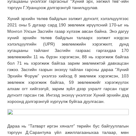
хугацааны үнэлгээг гаргасныг “Хүний эрх, хөгжил төв”-ийн
тэргүүн Г.Уранцоож дэлгэрэнгүй танилцуулав.
Хүний эрхийн төлөв байдлын ээлжит дүгнэлт, хэлэлцүүлгээс
2021 оны 5 дугаар сард 190 зөвлөмж ирүүлсний 170-ыг нь
Монгол Улсын Засгийн газар хүлээж авсан байна. Энэ дагуу
хүний эрхийн төлөв байдлын талаарх ээлжит нэгдсэн
хэлэлцүүлгийн (UPR) зөвлөмжийн хэрэгжилт, дунд
хугацааны тайланг Засгийн газраас гаргахдаа 170
зөвлөмжийн 11 нь бүрэн хэрэгжсэн, 88 нь хэрэгжиж байгаа
бол 71 нь хэрэгжиж байгаа зарим зөвлөмжтэй давхацсан
гэжээ. Засгийн газрын энэхүү тайлан гарсны дараа “Хүний
Эрхийн Форум” үнэлгээ хийхэд 8 зөвлөмж хэрэгжсэн, 103
зөвлөмж хэрэгжиж байгаа, 59 зөвлөмжийг хэрэгжүүлэх
алхам огт хийгээгүй, зарим зүйл дээр ухралт гарсан гэдэг
дүгнэлт гарсан гэв. Ингээд энэхүү үнэлгээг Хүний эрхийн дэд
хороонд дэлгэрэнгүй хүргүүлж буйгаа дуулгасан.
Дараа нь “Татварт иргэн хяналт” төрийн бус байгууллагын
тэргүүн Д.Сарантуяа үйл ажиллагааныхаа талаар, мөн