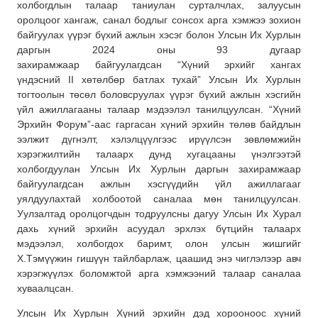
холбогдлын талаар таниулан сурталчлах, залуусын
оролцоог хангаж, санал бодлыг сонсох арга хэмжээ зохион
байгуулах үүрэг бүхий ажлын хэсэг болон Улсын Их Хурлын
даргын 2024 оны 93 дугаар
захирамжаар байгуулагдсан “Хүний эрхийг хангах
үндэсний II хөтөлбөр батлах тухай” Улсын Их Хурлын
тогтоолын төсөл боловсруулах үүрэг бүхий ажлын хэсгийн
үйл ажиллагааны талаар мэдээлэл танилцуулсан. “Хүний
Эрхийн Форум”-аас гаргасан хүний эрхийн төлөв байдлын
ээлжит дүгнэлт, хэлэлцүүлгээс ирүүлсэн зөвлөмжийн
хэрэгжилтийн талаарх дунд хугацааны үнэлгээтэй
холбогдуулан Улсын Их Хурлын даргын захирамжаар
байгуулагдсан ажлын хэсгүүдийн үйл ажиллагааг
уялдуулахтай холбоотой саналаа мөн танилцуулсан.
Уулзалтад оролцогчдын тодруулсны дагуу Улсын Их Хурал
дахь хүний эрхийн асуудал эрхлэх бүтцийн талаарх
мэдээлэл, холбогдох баримт, олон улсын жишгийг
Х.Тэмүүжин гишүүн тайлбарлаж, цаашид энэ чиглэлээр авч
хэрэгжүүлэх боломжтой арга хэмжээний талаар саналаа
хуваалцсан.
Улсын Их Хурлын Хүний эрхийн дэд хорооноос хүний