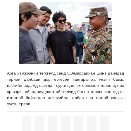
Арга хэмжээний төгсгөлд сайд С.Амарсайхан шинэ дайчдад
төрийн далбаан дор өргөсөн тангарагтаа үнэнч байж,
цэргийн эрдэмд шамдан суралцан, эх орныхоо төлөө зүтгэх
эр зоригтой, хариуцлагатай хилчид болон төлөвшинө гэдэгт
итгэлтэй байгаагаа илэрхийлж, албаа нэр төртэй хаахыг
хүсэн ерөөв.