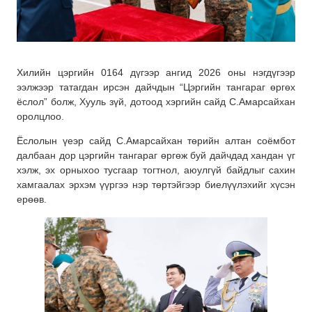
Хилийн цэргийн 0164 дүгээр ангид 2026 оны нэгдүгээр
ээлжээр татагдан ирсэн дайчдын “Цэргийн тангараг өргөх
ёслол” болж, Хууль зүй, дотоод хэргийн сайд С.Амарсайхан
оролцлоо.
Ёслолын үеэр сайд С.Амарсайхан төрийн алтан соёмбот
далбаан дор цэргийн тангараг өргөж буй дайчдад хандан үг
хэлж, эх орныхоо тусгаар тогтнол, аюулгүй байдлыг сахин
хамгаалах эрхэм үүргээ нэр төртэйгээр биелүүлэхийг хүсэн
ерөөв.