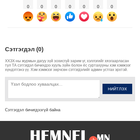
0
0
0
0
0
0
0
Сэтгэгдэл (0)
ХХЗХ-ны журмын дагуу зүй зохисгүй зарим үг, хэллэгийг хязгаарласан
тул ТА сэтгэгдэл бичихдээ хууль зүйн болон ёс суртахууны хэм хэмжээг
хүндэтгэнэ үү. Хэм хэмжээг зөрчсөн сэтгэгдэлийг админ устгах эрхтэй.
НИЙТЛЭХ
Сэтгэгдэл бичигдээгүй байна