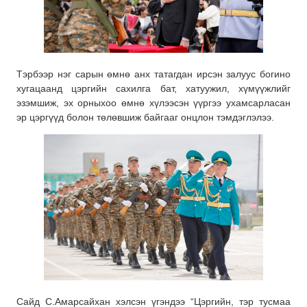
Тэрбээр нэг сарын өмнө анх татагдан ирсэн залуус богино
хугацаанд цэргийн сахилга бат, хатуужил, хүмүүжлийг
эзэмшиж, эх орныхоо өмнө хүлээсэн үүргээ ухамсарласан
эр цэргүүд болон төлөвшиж байгааг онцлон тэмдэглэлээ.
Сайд С.Амарсайхан хэлсэн үгэндээ “Цэргийн, тэр тусмаа