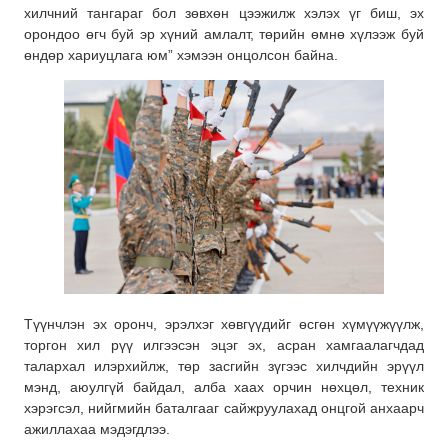
хилчний тангараг бол зөвхөн цээжилж хэлэх үг биш, эх
орондоо өгч буй эр хүний амлалт, төрийн өмнө хүлээж буй
өндөр хариуцлага юм” хэмээн онцолсон байна.
Түүнчлэн эх оронч, эрэлхэг хөвгүүдийг өсгөн хүмүүжүүлж,
торгон хил рүү илгээсэн эцэг эх, асран хамгаалагчдад
талархал илэрхийлж, төр засгийн зүгээс хилчдийн эрүүл
мэнд, аюулгүй байдал, алба хаах орчин нөхцөл, техник
хэрэгсэл, нийгмийн баталгааг сайжруулахад онцгой анхаарч
ажиллахаа мэдэгдлээ.