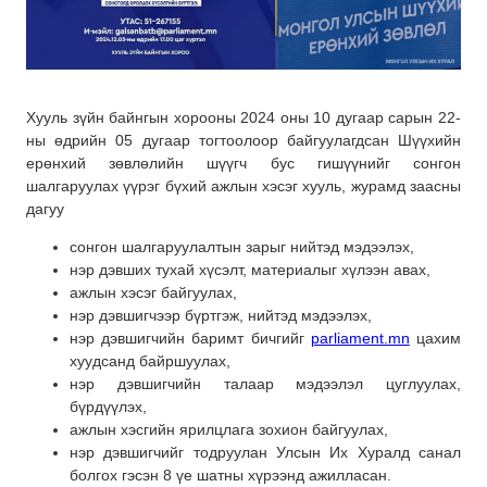
Хууль зүйн байнгын хорооны 2024 оны 10 дугаар сарын 22-
ны өдрийн 05 дугаар тогтоолоор байгуулагдсан Шүүхийн
ерөнхий зөвлөлийн шүүгч бус гишүүнийг сонгон
шалгаруулах үүрэг бүхий ажлын хэсэг хууль, журамд заасны
дагуу
сонгон шалгаруулалтын зарыг нийтэд мэдээлэх,
нэр дэвших тухай хүсэлт, материалыг хүлээн авах,
ажлын хэсэг байгуулах,
нэр дэвшигчээр бүртгэж, нийтэд мэдээлэх,
нэр дэвшигчийн баримт бичгийг
parliament.mn
цахим
хуудсанд байршуулах,
нэр дэвшигчийн талаар мэдээлэл цуглуулах,
бүрдүүлэх,
ажлын хэсгийн ярилцлага зохион байгуулах,
нэр дэвшигчийг тодруулан Улсын Их Хуралд санал
болгох гэсэн 8 үе шатны хүрээнд ажилласан.