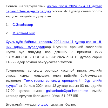
Сонгон шалгаруулалтын
ажлын хэсэг 2024 оны 11 дүгээр
сарын 18-ны өдөр хуралдаж
Улсын Их Хуралд санал болгох
нэр дэвшигчдийг тодруулсан.
1.
С.Энхбаатар
2.
М.Алтан-Очир
Хууль зүйн байнгын хорооны 2024 оны 11 дүгээр сарын 19-
ний өдрийн хуралдаан
аар Шүүхийн ерөнхий зөвлөлийн
шүүгч бус гишүүнд нэр дэвшигч 2 иргэнтэй хийх
“ТОМИЛГООНЫ СОНСГОЛ”-ыг 2024 оны 12 дугаар сарын
11-ний өдөр зохион байгуулахаар тогтсон.
Томилгооны сонсголд оролцох хүсэлтэй иргэн, хуулийн
этгээд, хэвлэл мэдээлэл, олон нийтийн байгууллагын
төлөөлөл
“Томилгооны сонсголд оролцогчийн бүртгэлийн
хуудас”
-ыг бөглөж 2024 оны 12 дугаар сарын 03-ны өдрийн
17.00 цагаас өмнө
galsanbatb@parliament.mn
имэйл
хаягаар ирүүлэх боломжтой. Утас: 51-267155
Бүртгэлийн хуудсыг
эндээс
татаж авч болно.