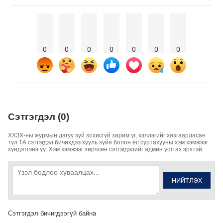
0
0
0
0
0
0
0
Сэтгэгдэл (0)
ХХЗХ-ны журмын дагуу зүй зохисгүй зарим үг, хэллэгийг хязгаарласан
тул ТА сэтгэгдэл бичихдээ хууль зүйн болон ёс суртахууны хэм хэмжээг
хүндэтгэнэ үү. Хэм хэмжээг зөрчсөн сэтгэгдэлийг админ устгах эрхтэй.
НИЙТЛЭХ
Сэтгэгдэл бичигдээгүй байна