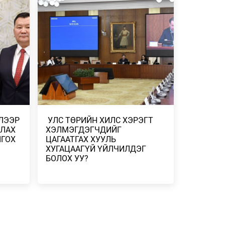
ҮЕДЭЭ ТЭЭВРИЙН …
ШНИЙ
ГЛЭВ
2026/07/25
ӨДРӨӨС
ТЭЛ
 НУТГИЙН
ААНТАЙ
ИЛЭЭР
​ УЛС ТӨРИЙН ХИЛС ХЭРЭГТ
ЛАХ
ХЭЛМЭГДЭГЧДИЙГ
ЛГОХ
ЦАГААТГАХ ХУУЛЬ
ХУГАЦААГҮЙ ҮЙЛЧИЛДЭГ
БОЛОХ УУ?
 ХУУЛЬ
ЛИЙН
ИНЬ ҮР