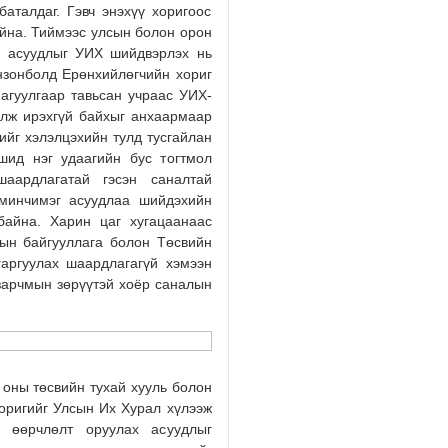
аталдаг. Гэвч энэхүү хоригоос
айна. Тиймээс улсын болон орон
х асуудлыг УИХ шийдвэрлэх нь
нзонболд Ерөнхийлөгчийн хориг
 агуулгаар тавьсан учраас УИХ-
улж ирэхгүй байхыг анхаармаар
ийг хэлэлцэхийн тулд тусгайлан
шид нэг удаагийн бус тогтмол
аардлагатай гэсэн саналтай
минчимэг асуудлаа шийдэхийн
байна. Харин цаг хугацаанаас
тын байгууллага болон Төсвийн
гаргуулах шаардлагагүй хэмээн
 зарчмын зөрүүтэй хоёр саналын
оны төсвийн тухай хууль болон
хоригийг Улсын Их Хурал хүлээж
, өөрчлөлт оруулах асуудлыг