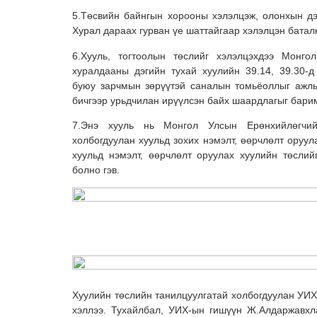
5.Төсвийн байнгын хорооны хэлэлцэж, олонхын д
Хурал дараах гурван үе шаттайгаар хэлэлцэн батал
6.Хууль, тогтоолын төслийг хэлэлцэхдээ Монг
хуралдааны дэгийн тухай хуулийн 39.14, 39.30-д
буюу зарчмын зөрүүтэй саналын томьёоллыг ажл
бичгээр урьдчилан ирүүлсэн байх шаардлагыг бари
7.Энэ хууль нь Монгол Улсын Ерөнхийлөгчий
холбогдуулан хуульд зохих нэмэлт, өөрчлөлт оруул
хуульд нэмэлт, өөрчлөлт оруулах хуулийн төслий
болно гэв.
Хуулийн төслийн танилцуулгатай холбогдуулан УИХ
хэллээ. Тухайлбал, УИХ-ын гишүүн Ж.Алдаржавхл