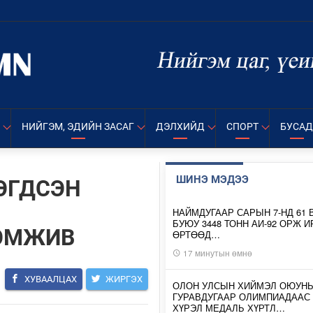
НИЙГЭМ, ЭДИЙН ЗАСАГ
ДЭЛХИЙД
СПОРТ
БУСАД
ШИНЭ МЭДЭЭ
ЭГДСЭН
НАЙМДУГААР САРЫН 7-НД 61 
БУЮУ 3448 ТОНН АИ-92 ОРЖ 
ЭМЖИВ
ӨРТӨӨД…
17 минутын өмнө
ХУВААЛЦАХ
ЖИРГЭХ
ОЛОН УЛСЫН ХИЙМЭЛ ОЮУН
ГУРАВДУГААР ОЛИМПИАДААС
ХҮРЭЛ МЕДАЛЬ ХҮРТЛ…