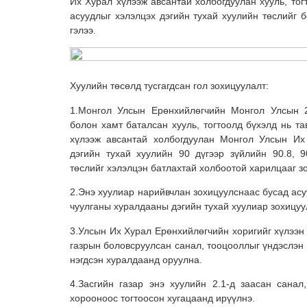
Их Хурал хүлээж авсантай холбогдуулан хууль, тог
асуудлыг хэлэлцэх дэгийн тухай хуулийн төслийг 
гэлээ.
Хуулийн төсөлд тусгагдсан гол зохицуулалт:
1.Монгол Улсын Ерөнхийлөгчийн Монгол Улсын 2
болон хамт баталсан хууль, тогтоолд бүхэлд нь т
хүлээж авсантай холбогдуулан Монгол Улсын Их
дэгийн тухай хуулийн 90 дүгээр зүйлийн 90.8, 9
төслийг хэлэлцэн батлахтай холбоотой харилцааг з
2.Энэ хуулиар нарийвчлан зохицуулснаас бусад ас
чуулганы хуралдааны дэгийн тухай хуулиар зохицуу
3.Улсын Их Хурал Ерөнхийлөгчийн хоригийг хүлээн
газрын боловсруулсан санал, тооцооллыг үндэслэн
нэгдсэн хуралдаанд оруулна.
4.Засгийн газар энэ хуулийн 2.1-д заасан сана
хорооноос тогтоосон хугацаанд ирүүлнэ.