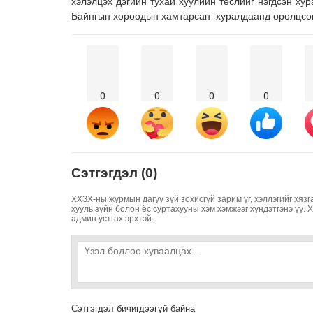
хэлэлцэх дэгийн тухай хуулийн төслийг нэгдсэн ху
Байнгын хороодын хамтарсан хуралдаанд оролцсон
0
0
0
0
Сэтгэгдэл (0)
ХХЗХ-ны журмын дагуу зүй зохисгүй зарим үг, хэллэгийг хязг
хууль зүйн болон ёс суртахууны хэм хэмжээг хүндэтгэнэ үү. 
админ устгах эрхтэй.
Сэтгэгдэл бичигдээгүй байна