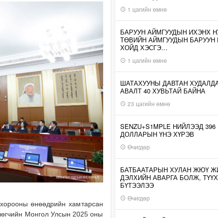
1 цагийн өмнө
БАРУУН АЙМГУУДЫН ИХЭНХ Н
ТӨВИЙН АЙМГУУДЫН БАРУУН
ХОЙД ХЭСГЭ…
1 цагийн өмнө
ШАТАХУУНЫ ДАВТАН ХУДАЛД
АВАЛТ 40 ХУВЬТАЙ БАЙНА
23 цагийн өмнө
SENZU+S1MPLE НИЙЛЭЭД 396
ДОЛЛАРЫН ҮНЭ ХҮРЭВ
Өчигдөр
БАТБААТАРЫН ХУЛАН ЖЮҮ Ж
ДЭЛХИЙН АВАРГА БОЛЖ, ТҮҮХ
БҮТЭЭЛЭЭ
Өчигдөр
н хорооны өнөөдрийн хамтарсан
лөгчийн Монгол Улсын 2025 оны