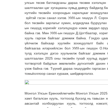
улсын төсөв батлагдсаны дараа төсвөө хэлэлцэн б
шалтгаалан цаг хугацааны хувьд давчуу байдалд б
нутгийн төсвийн хоорондын харилцааг зохицуула
зүйтэй гэсэн санал хэлэв. УИХ-ын гишүүн Л. Соро
бол төсвийн зарлагыг хумих, алдагдлаа бууруулах
ын гишүүд хоригийг хэлэлцэхдээ нэмж зардал ору
байна гэв. Мөн УИХ-ын гишүүн Д.Цогтбаатар, хориг
хууль гаргаж байгааг дэмжиж байна. Гэхдээ цаа
үйлчилж байхаар хуулийн зохицуулалт байх ш
байгаагаа илэрхийлсэн бол УИХ-ын гишүүн О.Но
тулд хэлэлцэх дэгээ хуульчилж байгааг дэмжиж 
шалтгаалан 2025 оны төсвийн тухай хуульд ауди
тогтвортой байдлын зөвлөлийн дүгнэлтийг дахин 
үзэж байна гэв. Түүний дараа гишүүдийн гаргасан
томьёоллоор санал хурааж, шийдвэрлэлээ.
Монгол Улсын Ерөнхийлөгчийн Монгол Улсын 2025 
хамт баталсан хууль, тогтоолд бүхэлд нь тавьсан 
авсантай холбогдуулан хууль, тогтоолд нэмэлт