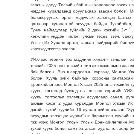
заасны дагуу Төсвийн байнгын хорооноос зохих нэ
нэгдсэн хуралдаанд оруулахаар заасан боловч М
боловсруулах, өргөн мэдүүлэх, хэлэлцэн батлах 
цаглавар, хугацаатай асуудал байдаг. Тухайлбал
Гучин наймдугаар зүйлийн 2 дахь хэсгийн 2-т “
хөгжлийн үндсэн чиглэл, улсын төсөв, зээл, санх
Улсын Их Хуралд өргөж, гарсан шийдвэрийг биелүүл
хэрэгжүүлэхээр заасан.
УИХ-аас төрийн эрх мэдлийн хяналт- тэнцлийг х
төсвийг 2025 оны төсвийн жил эхлэхээс өмнө хэлэ
бий болсон. Энэ шаардлагын хүрээнд Монгол Ул
болон Хууль зүйн байнгын хорооны хамтарсан
Ерөнхийлөгчөөс Монгол Улсын 2025 оны төсвийн ту
хууль, тогтоолд бүхэлд нь тавьсан хоригийг УИХ
хууль, тогтоолыг хэлэлцэх асуудлаар санал, дүг
ажлын хэсэг 2 удаа хуралдан Монгол Улсын Их
дэгийн тухай хуулийн 16 дугаар зүйлд заасан “Ху
асуудлыг хэлэлцэх журам”-ыг баримтлан хуулийн т
гэж үзэж Монгол Улсын Улсын Ерөнхийлөгчийн М
тухай хууль болон хамт баталсан хууль, тогтоолд б