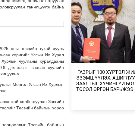
тоолд нэмэлт, өөрчлөлт оруулах
АВТОБЕНЗИН, ДИЗЕЛИЙН ТҮЛ
боловсруулан танилцуулж байна
ОНЦГОЙ АЛБАН ТАТВАРЫГ ТЭ
2026/08/05
НАЙМДУГААР САРЫН 15-НЫ 
ЕСДҮГЭЭР САРЫН 12-НЫГ ХҮР
ТЭГШ, СОНДГ…
025 оны төсвийн тухай хууль
2026/08/05
авьсан хоригийг Улсын Их Хурал
 Хурлын чуулганы хуралдааны
ТӨВ, ГОВЬ, ЗҮҮН АЙМГУУДЫН
0.9 дэх хэсэгт заасан хуулийн
ЗАРИМ ГАЗРААР ДУУ ЦАХИЛГ
​ ГАЗРЫГ 100 ХҮРТЭЛ Ж
охицуулна.
ААДАР…
ЭЗЭМШҮҮЛЭХ, АШИГЛУУ
2026/08/05
ЗААЛТЫГ ХҮЧИНГҮЙ БО
уудлыг Монгол Улсын Их Хурлын
ТӨСӨЛ ӨРГӨН БАРЬЖЭЭ
лна.
НИЙТИЙН АЛБАН ТУШААЛТНЫ
БУС ХӨРӨНГИЙГ ХУРААХ ХУУ
 авсантай холбогдуулан Засгийн
ТӨСӨЛ БОЛОВ…
 төслийг Төсвийн байнгын хороо
2026/08/04
л, тооцооллыг Төсвийн байнгын
ЭХ БАЙГАЛЬ, ГАЗАР ШОРОО М
ШИМИЙГ НЬ ХҮРТЭХ КОП17