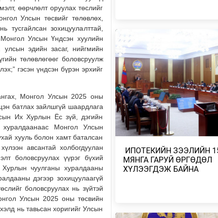
ДАРЬГАНГЫН ТАЛ НУТГААР…
мэлт, өөрчлөлт оруулах төслийг
2026/08/06
онгол Улсын төсвийг төлөвлөх,
нь тусгайлсан зохицуулалттай,
, Монгол Улсын Үндсэн хуулийн
УИХ-ЫН ДАРГА С.БЯМБАЦОГТ 
АЗИЙН ЭРЭГТЭЙЧҮҮДИЙН
… улсын эдийн засаг, нийгмийн
ВОЛЕЙБОЛЫН АВАРГА Ш…
үүгийн төлөвлөгөөг боловсруулж
2026/08/05
эх;” гэсэн үндсэн бүрэн эрхийг
МОНГОЛ УЛС COP17-Д ТАЛ ХЭ
ангах, Монгол Улсын 2025 оны
ТӨЛӨВЛӨГӨӨГӨӨ ТАНИЛЦУУ
лцэн батлах зайлшгүй шаардлага
2026/08/05
сын Их Хурлын Ёс зүй, дэгийн
 хуралдаанаас Монгол Улсын
НИЙТИЙН АЛБАН ТУШААЛТНЫ
хай хууль болон хамт баталсан
БУС ХӨРӨНГИЙГ ХУРААХ ХУУ
 хүлээн авсантай холбогдуулан
ТӨСЛИЙГ ЗАС…
​ ИПОТЕКИЙН ЗЭЭЛИЙН 1
нэлт боловсруулах үүрэг бүхий
МЯНГА ГАРУЙ ӨРГӨДӨЛ
2026/08/05
 Хурлын чуулганы хуралдааны
ХҮЛЭЭГДЭЖ БАЙНА
ралдааны дэгээр зохицуулаагүй
ТӨСВИЙН ХЭМНЭЛТ ХИЙХ ЗАС
өслийг боловсруулах нь зүйтэй
ГАЗРЫН ТОГТООЛ БАТЛАГДЛА
онгол Улсын 2025 оны төсвийн
2026/08/05
үхэлд нь тавьсан хоригийг Улсын