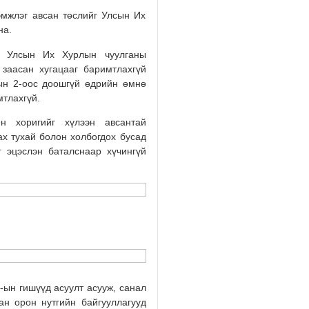
2026/08/04
эмжлэг авсан төслийг Улсын Их
на.
ол Улсын Их Хурлын чуулганы
 заасан хугацааг баримтлахгүй
ын 2-оос доошгүй өдрийн өмнө
мтлахгүй.
н хоригийг хүлээн авсантай
ах тухай болон холбогдох бусад
г эцэслэн баталснаар хүчингүй
-ын гишүүд асуулт асууж, санал
ан орон нутгийн байгууллагууд