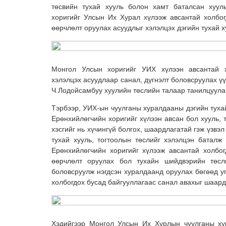
төсвийн тухай хууль болон хамт баталсан хууль
хоригийг Улсын Их Хурал хүлээж авсантай холбогд
өөрчлөлт оруулах асуудлыг хэлэлцэх дэгийн тухай х
Монгол Улсын хоригийг УИХ хүлээн авсантай хо
хэлэлцэх асуудлаар санал, дүгнэлт боловсруулах үү
Ч.Лодойсамбуу хуулийн төслийн талаар танилцуула
Тэрбээр, УИХ-ын чуулганы хуралдааны дэгийн туха
Ерөнхийлөгчийн хоригийг хүлээн авсан бол хууль, 
хэсгийг нь хүчингүй болгох, шаардлагатай гэж үзвэл
тухай хууль, тогтоолын төслийг хэлэлцэн баталж 
Ерөнхийлөгчийн хоригийг хүлээж авсантай холбогд
өөрчлөлт оруулах бол тухайн шийдвэрийн төсл
боловсруулж нэгдсэн хуралдаанд оруулах бөгөөд уг
холбогдох бусад байгууллагаас санал авахыг шаардах
Хэдийгээр Монгол Улсын Их Хурлын чуулганы ху