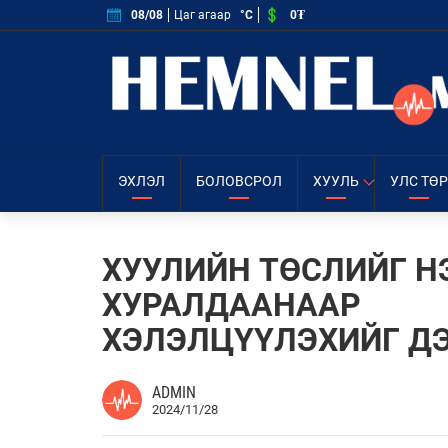
0₮
08/08
Цаг агаар
°C
ЭХЛЭЛ
БОЛОВСРОЛ
ХУУЛЬ
УЛС ТӨР
ХУУЛИЙН ТӨСЛИЙГ Н
ХУРАЛДААНААР
ХЭЛЭЛЦҮҮЛЭХИЙГ Д
ADMIN
2024/11/28