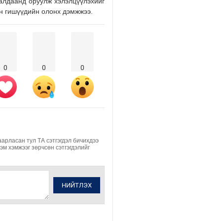
ралдаанд оруулж хэлэлцүүлэхийг
 гишүүдийн олонх дэмжжээ.
0
0
0
аарласан тул ТА сэтгэгдэл бичихдээ
Хэм хэмжээг зөрчсөн сэтгэгдэлийг
НИЙТЛЭХ