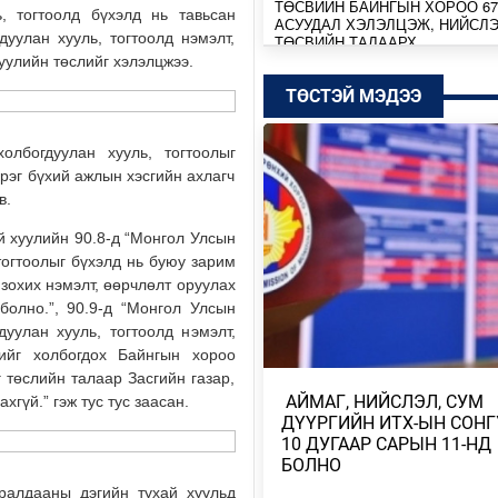
ТӨСВИЙН БАЙНГЫН ХОРОО 67
, тогтоолд бүхэлд нь тавьсан
АСУУДАЛ ХЭЛЭЛЦЭЖ, НИЙСЛ
уулан хууль, тогтоолд нэмэлт,
ТӨСВИЙН ТАЛААРХ …
уулийн төслийг хэлэлцжээ.
Өчигдөр
ТӨСТЭЙ МЭДЭЭ
МОНГОЛБАНК КОЙН ИНВЕСТ
КОМПАНИТАЙ ДУРСГАЛЫН З
лбогдуулан хууль, тогтоолыг
ШИНЭ ТӨСЛҮҮД ХЭРЭГЖ…
рэг бүхий ажлын хэсгийн ахлагч
Өчигдөр
в.
МИАТ ТӨХК БОИНГ КОМПАНИТ
й хуулийн 90.8-д “Монгол Улсын
ХАМТЫН АЖИЛЛАГААГАА
тогтоолыг бүхэлд нь буюу зарим
ӨРГӨЖҮҮЛНЭ
 зохих нэмэлт, өөрчлөлт оруулах
Өчигдөр
болно.”, 90.9-д “Монгол Улсын
уулан хууль, тогтоолд нэмэлт,
МОНГОЛ-АЛТАЙ, ХӨВСГӨЛИЙН
ийг холбогдох Байнгын хороо
УУЛАРХАГ НУТАГ, УВС НУУРЫ
 төслийн талаар Засгийн газар,
ХОТГОР, ИДЭР, ТЭС,…
​ АЙМАГ, НИЙСЛЭЛ, СУМ
гүй.” гэж тус тус заасан.
ДҮҮРГИЙН ИТХ-ЫН СОНГ
Өчигдөр
10 ДУГААР САРЫН 11-НД
БОЛНО
МОНГОЛ-АЛТАЙ, ХӨВСГӨЛИЙН
УУЛАРХАГ НУТАГ, ДОРНОД-
ралдааны дэгийн тухай хуульд