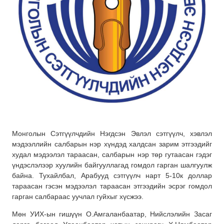
Монголын Сэтгүүлчдийн Нэгдсэн Эвлэл сэтгүүлч, хэвлэл
мэдээллийн салбарын нэр хүндэд халдсан зарим этгээдийг
худал мэдээлэл тараасан, салбарын нэр төр гутаасан гэдэг
үндэслэлээр хуулийн байгууллагад гомдол гарган шалгуулж
байна. Тухайлбал, Арабууд сэтгүүлч нарт 5-10к доллар
тараасан гэсэн мэдээлэл тараасан этгээдийн эсрэг гомдол
гарган салбараас уучлал гуйхыг хүсжээ.
Мөн УИХ-ын гишүүн О.Амгаланбаатар, Нийслэлийн Засаг