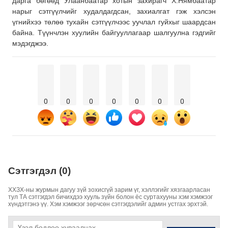
дарга бөгөөд Улаанбаатар хотын захирагч Х.Нямбаатар
нарыг сэтгүүлчийг худалдагдсан, захиалгат гэж хэлсэн
үгнийхээ төлөө тухайн сэтгүүлчээс уучлал гуйхыг шаардсан
байна. Түүнчлэн хуулийн байгууллагаар шалгуулна гэдгийг
мэдэгджээ.
0
0
0
0
0
0
0
Сэтгэгдэл (0)
ХХЗХ-ны журмын дагуу зүй зохисгүй зарим үг, хэллэгийг хязгаарласан
тул ТА сэтгэгдэл бичихдээ хууль зүйн болон ёс суртахууны хэм хэмжээг
хүндэтгэнэ үү. Хэм хэмжээг зөрчсөн сэтгэгдэлийг админ устгах эрхтэй.