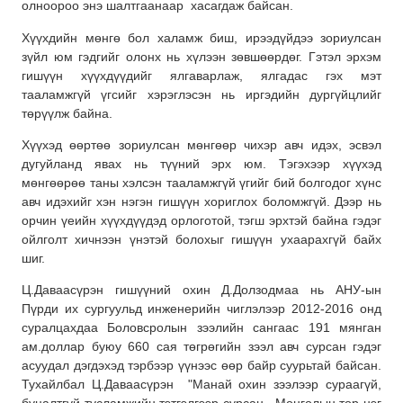
олноороо энэ шалтгаанаар хасагдаж байсан.
Хүүхдийн мөнгө бол халамж биш, ирээдүйдээ зориулсан
зүйл юм гэдгийг олонх нь хүлээн зөвшөөрдөг. Гэтэл эрхэм
гишүүн хүүхдүүдийг ялгаварлаж, ялгадас гэх мэт
тааламжгүй үгсийг хэрэглэсэн нь иргэдийн дургүйцлийг
төрүүлж байна.
Хүүхэд өөртөө зориулсан мөнгөөр чихэр авч идэх, эсвэл
дугуйланд явах нь түүний эрх юм. Тэгэхээр хүүхэд
мөнгөөрөө таны хэлсэн тааламжгүй үгийг бий болгодог хүнс
авч идэхийг хэн нэгэн гишүүн хориглох боломжгүй. Дээр нь
орчин үеийн хүүхдүүдэд орлоготой, тэгш эрхтэй байна гэдэг
ойлголт хичнээн үнэтэй болохыг гишүүн ухаарахгүй байх
шиг.
Ц.Даваасүрэн гишүүний охин Д.Долзодмаа нь АНУ-ын
Пүрди их сургуульд инженерийн чиглэлээр 2012-2016 онд
суралцахдаа Боловсролын зээлийн сангаас 191 мянган
ам.доллар буюу 660 сая төгрөгийн зээл авч сурсан гэдэг
асуудал дэгдэхэд тэрбээр үүнээс өөр байр суурьтай байсан.
Тухайлбал Ц.Даваасүрэн "Манай охин зээлээр сураагүй,