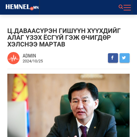
Ц.ДАВААСҮРЭН ГИШҮҮН ХҮҮХДИЙГ
АЛАГ ҮЗЭХ ЁСГҮЙ ГЭЖ ӨЧИГДӨР
ХЭЛСНЭЭ МАРТАВ
ADMIN
2024/10/25