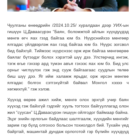
Чуулганы өнөөдрийн /2024.10.25/ хуралдаан дээр УИХ-ын
гишүүн Ц.Даваасүрэн “Баян, боломжтой айлын хүүхдүүдэд
мөнгө өгч яах гээд байгаа юм бэ. Нүүрснийхээ мөнгөөр
ялгадас үйлдвэрлэж яах гээд байгаа юм бэ. Нүүрс зогсвол
бид байхгүй. Тиймээс нүүрснээс орж ирж байгаа мөнгөөрөө
баялаг бүтээдэг болох хэрэгтэй шүү дээ. Улстөрчид ингэж,
тэгж өгье гэхээр ард түмэн авъя гэхээс яах юм бэ. Бид улс
орныг чиглүүлэх гэж энд сууж байгаагаас суудлын төлөө
биш шүү дээ. Яг ийм халамж ярьдаг, орж ирсэн мөнгөө
ялгадас болгох сэтгэхүйтэй байвал Монгол хэзээ ч
хөгжихгүй.” гэж хэлэв.
Хүүхэд өөрөө ажил хийж, мөнгө олох эрхгүй учир баян
хүүхэд гэж байхгүй гэдгийг хууль тогтоох байгууллагад олон
жил “суусан” Ц.Даваасүрэн гишүүн ойлгодог баймаар байна.
Эцэг эхийн орлогын байдлаас шалтгаалж, хүүхдийн мөнгийг
зарим гэр бүлд олгохоо больсон тохиолдол бий. Тухайн үед
байртай, машинтай дундаж орлоготой гэр бүлийн хүүхдүүд