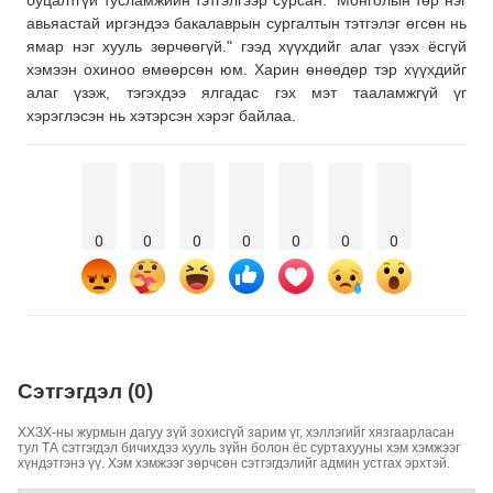
буцалтгүй тусламжийн тэтгэлгээр сурсан. Монголын төр нэг
авьяастай иргэндээ бакалаврын сургалтын тэтгэлэг өгсөн нь
ямар нэг хууль зөрчөөгүй." гээд хүүхдийг алаг үзэх ёсгүй
хэмээн охиноо өмөөрсөн юм. Харин өнөөдөр тэр хүүхдийг
алаг үзэж, тэгэхдээ ялгадас гэх мэт тааламжгүй үг
хэрэглэсэн нь хэтэрсэн хэрэг байлаа.
0
0
0
0
0
0
0
Сэтгэгдэл (0)
ХХЗХ-ны журмын дагуу зүй зохисгүй зарим үг, хэллэгийг хязгаарласан
тул ТА сэтгэгдэл бичихдээ хууль зүйн болон ёс суртахууны хэм хэмжээг
хүндэтгэнэ үү. Хэм хэмжээг зөрчсөн сэтгэгдэлийг админ устгах эрхтэй.