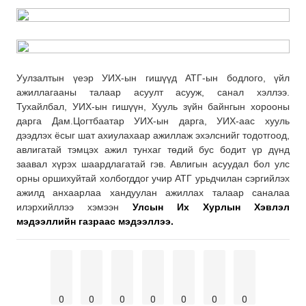
Уулзалтын үеэр УИХ-ын гишүүд АТГ-ын бодлого, үйл
ажиллагааны талаар асуулт асууж, санал хэллээ.
Тухайлбал, УИХ-ын гишүүн, Хууль зүйн байнгын хорооны
дарга Дам.Цогтбаатар УИХ-ын дарга, УИХ-аас хууль
дээдлэх ёсыг шат ахиулахаар ажиллаж эхэлснийг тодотгоод,
авлигатай тэмцэх ажил тунхаг төдий бус бодит үр дүнд
заавал хүрэх шаардлагатай гэв. Авлигын асуудал бол улс
орны оршихуйтай холбогддог учир АТГ урьдчилан сэргийлэх
ажилд анхаарлаа хандуулан ажиллах талаар саналаа
илэрхийллээ хэмээн
Улсын Их Хурлын Хэвлэл
мэдээллийн газраас мэдээллээ.
0
0
0
0
0
0
0