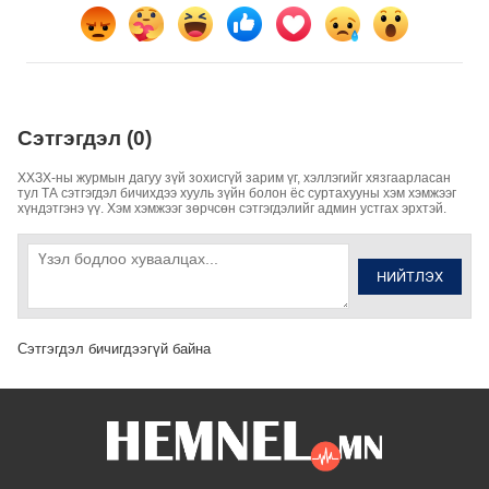
Сэтгэгдэл (0)
ХХЗХ-ны журмын дагуу зүй зохисгүй зарим үг, хэллэгийг хязгаарласан
тул ТА сэтгэгдэл бичихдээ хууль зүйн болон ёс суртахууны хэм хэмжээг
хүндэтгэнэ үү. Хэм хэмжээг зөрчсөн сэтгэгдэлийг админ устгах эрхтэй.
НИЙТЛЭХ
Сэтгэгдэл бичигдээгүй байна