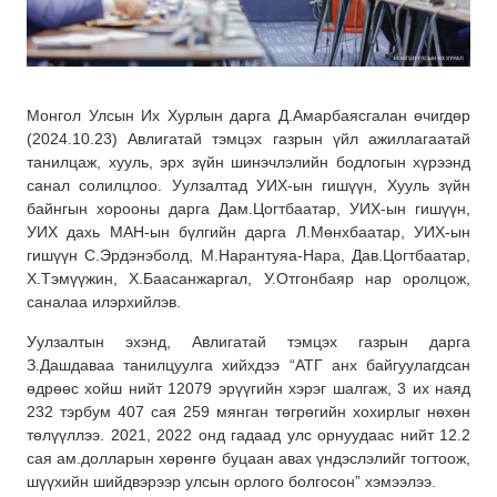
Монгол Улсын Их Хурлын дарга Д.Амарбаясгалан өчигдөр
(2024.10.23) Авлигатай тэмцэх газрын үйл ажиллагаатай
танилцаж, хууль, эрх зүйн шинэчлэлийн бодлогын хүрээнд
санал солилцлоо. Уулзалтад УИХ-ын гишүүн, Хууль зүйн
байнгын хорооны дарга Дам.Цогтбаатар, УИХ-ын гишүүн,
УИХ дахь МАН-ын бүлгийн дарга Л.Мөнхбаатар, УИХ-ын
гишүүн С.Эрдэнэболд, М.Нарантуяа-Нара, Дав.Цогтбаатар,
Х.Тэмүүжин, Х.Баасанжаргал, У.Отгонбаяр нар оролцож,
саналаа илэрхийлэв.
Уулзалтын эхэнд, Авлигатай тэмцэх газрын дарга
З.Дашдаваа танилцуулга хийхдээ “АТГ анх байгуулагдсан
өдрөөс хойш нийт 12079 эрүүгийн хэрэг шалгаж, 3 их наяд
232 тэрбум 407 сая 259 мянган төгрөгийн хохирлыг нөхөн
төлүүллээ. 2021, 2022 онд гадаад улс орнуудаас нийт 12.2
сая ам.долларын хөрөнгө буцаан авах үндэслэлийг тогтоож,
шүүхийн шийдвэрээр улсын орлого болгосон” хэмээлээ.