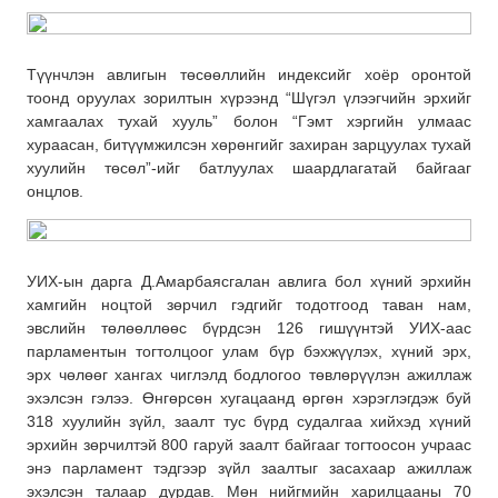
Түүнчлэн авлигын төсөөллийн индексийг хоёр оронтой
тоонд оруулах зорилтын хүрээнд “Шүгэл үлээгчийн эрхийг
хамгаалах тухай хууль” болон “Гэмт хэргийн улмаас
хураасан, битүүмжилсэн хөрөнгийг захиран зарцуулах тухай
хуулийн төсөл”-ийг батлуулах шаардлагатай байгааг
онцлов.
УИХ-ын дарга Д.Амарбаясгалан авлига бол хүний эрхийн
хамгийн ноцтой зөрчил гэдгийг тодотгоод таван нам,
эвслийн төлөөллөөс бүрдсэн 126 гишүүнтэй УИХ-аас
парламентын тогтолцоог улам бүр бэхжүүлэх, хүний эрх,
эрх чөлөөг хангах чиглэлд бодлогоо төвлөрүүлэн ажиллаж
эхэлсэн гэлээ. Өнгөрсөн хугацаанд өргөн хэрэглэгдэж буй
318 хуулийн зүйл, заалт тус бүрд судалгаа хийхэд хүний
эрхийн зөрчилтэй 800 гаруй заалт байгааг тогтоосон учраас
энэ парламент тэдгээр зүйл заалтыг засахаар ажиллаж
эхэлсэн талаар дурдав. Мөн нийгмийн харилцааны 70