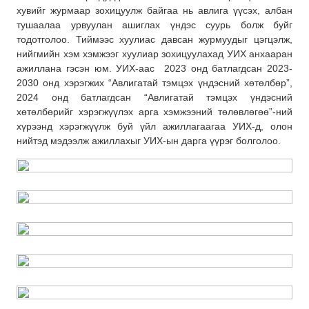
хувийг журмаар зохицуулж байгаа нь авлига үүсэх, албан
тушаалаа урвуулан ашиглах үндэс суурь болж буйг
тодотголоо. Тиймээс хуулиас давсан журмуудыг цэгцэлж,
нийгмийн хэм хэмжээг хуулиар зохицуулахад УИХ анхааран
ажиллана гэсэн юм. УИХ-аас 2023 онд батлагдсан 2023-
2030 онд хэрэгжих “Авлигатай тэмцэх үндэсний хөтөлбөр”,
2024 онд батлагдсан “Авлигатай тэмцэх үндэсний
хөтөлбөрийг хэрэгжүүлэх арга хэмжээний төлөвлөгөө”-ний
хүрээнд хэрэгжүүлж буй үйл ажиллагаагаа УИХ-д, олон
нийтэд мэдээлж ажиллахыг УИХ-ын дарга үүрэг болголоо.