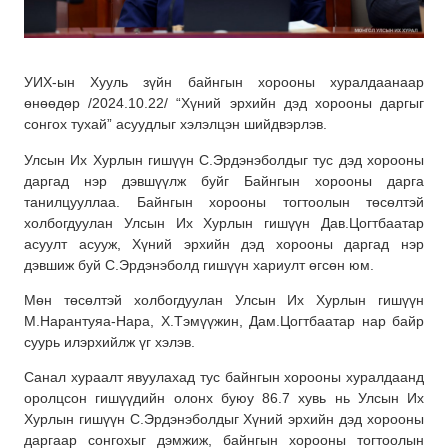
УИХ-ын Хууль зүйн байнгын хорооны хуралдаанаар
өнөөдөр /2024.10.22/ “Хүний эрхийн дэд хорооны даргыг
сонгох тухай” асуудлыг хэлэлцэн шийдвэрлэв.
Улсын Их Хурлын гишүүн С.Эрдэнэболдыг тус дэд хорооны
даргад нэр дэвшүүлж буйг Байнгын хорооны дарга
танилцууллаа. Байнгын хорооны тогтоолын төсөлтэй
холбогдуулан Улсын Их Хурлын гишүүн Дав.Цогтбаатар
асуулт асууж, Хүний эрхийн дэд хорооны даргад нэр
дэвшиж буй С.Эрдэнэболд гишүүн хариулт өгсөн юм.
Мөн төсөлтэй холбогдуулан Улсын Их Хурлын гишүүн
М.Нарантуяа-Нара, Х.Тэмүүжин, Дам.Цогтбаатар нар байр
суурь илэрхийлж үг хэлэв.
Санал хураалт явуулахад тус байнгын хорооны хуралдаанд
оролцсон гишүүдийн олонх буюу 86.7 хувь нь Улсын Их
Хурлын гишүүн С.Эрдэнэболдыг Хүний эрхийн дэд хорооны
даргаар сонгохыг дэмжиж, байнгын хорооны тогтоолын