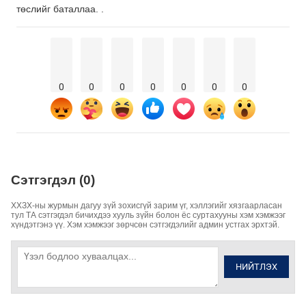
төслийг баталлаа. .
0
0
0
0
0
0
0
Сэтгэгдэл (0)
ХХЗХ-ны журмын дагуу зүй зохисгүй зарим үг, хэллэгийг хязгаарласан
тул ТА сэтгэгдэл бичихдээ хууль зүйн болон ёс суртахууны хэм хэмжээг
хүндэтгэнэ үү. Хэм хэмжээг зөрчсөн сэтгэгдэлийг админ устгах эрхтэй.
НИЙТЛЭХ