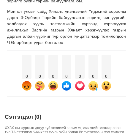
зорилго бүхий төрийн байгууллага юм.
Монгол улсын сайд Хяналт, үнэлгээний Үндэсний хорооны
дарга Э.Одбаяр Төрийн байгууллагын зорилт, чиг үүргийг
холбогдох хууль тогтоомжийн хүрээнд хэрэгжүүлж
ажиллахыг Засгийн газрын Хяналт хэрэгжүүлэх газрын
даргын албан үүргийг түр орлон гүйцэтгэгчээр томилогдсон
Ч.Өнөрбаярт үүрэг болголоо.
0
0
0
0
0
0
0
Сэтгэгдэл (0)
ХХЗХ-ны журмын дагуу зүй зохисгүй зарим үг, хэллэгийг хязгаарласан
тул ТА сэтгэгдэл бичихдээ хууль зүйн болон ёс суртахууны хэм хэмжээг