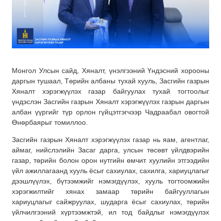
Монгол Улсын сайд, Хяналт, үнэлгээний Үндэсний хорооны
даргын тушаал, Төрийн албаны тухай хууль, Засгийн газрын
Хяналт хэрэгжүүлэх газар байгуулах тухай тогтоолыг
үндэслэн Засгийн газрын Хяналт хэрэгжүүлэх газрын даргын
албан үүргийг түр орлон гүйцэтгэгчээр Чадраабал овогтой
Өнөрбаярыг томиллоо.
Засгийн газрын Хяналт хэрэгжүүлэх газар нь яам, агентлаг,
аймаг, нийслэлийн Засаг дарга, улсын төсөвт үйлдвэрийн
газар, төрийн болон орон нутгийн өмчит хуулийн этгээдийн
үйл ажиллагаанд хууль ёсыг сахиулах, сахилга, хариуцлагыг
дээшлүүлэх, бүтээмжийг нэмэгдүүлэх, хууль тогтоомжийн
хэрэгжилтийг хянах замаар төрийн байгууллагын
хариуцлагыг сайжруулах, шударга ёсыг сахиулах, төрийн
үйлчилгээний хүртээмжтэй, ил тод байдлыг нэмэгдүүлэх