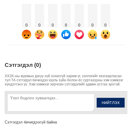
0
0
0
0
0
0
0
Сэтгэгдэл (0)
ХХЗХ-ны журмын дагуу зүй зохисгүй зарим үг, хэллэгийг хязгаарласан
тул ТА сэтгэгдэл бичихдээ хууль зүйн болон ёс суртахууны хэм хэмжээг
хүндэтгэнэ үү. Хэм хэмжээг зөрчсөн сэтгэгдэлийг админ устгах эрхтэй.
НИЙТЛЭХ
Сэтгэгдэл бичигдээгүй байна