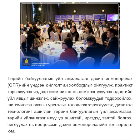
Төрийн байгууллагын үйл ажиллагааг дахин инженерчлэх
(GPR)-ийн үндсэн ойлголт ач холбогдлыг ойлгуулж, практикт
хэрэгжүүлэх чадвар эзэмшихэд нь дэмжлэг үзүүлэх одоогийн
үйл явцыг шинжлэх, сайжруулах боломжуудыг тодорхойлох,
шинэчилсэн ажлын урсгалыг төлөвлөж хэрэгжүүлэх, дижитал
технологийг ашиглан төрийн байгууллагын үйл ажиллагаа,
төрийн үйлчилгээг илүү үр ашигтай, иргэдэд ээлтэй болгох,
чиглүүлэх нь процессын дахин инженерчлэлийн гол зорилго
юм.