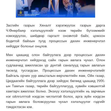
Засгийн газрын Хяналт хэрэгжүүлэх газрын дарга
Ч.Өнөрбаяр хэлэлцүүлгийг нээж төрийн бүтээмжийг
нэмэгдүүлэх, шийдвэр гаргалт оновчтой байх, цомхон
бодитой байхын тулд процессын дахин инженерчлэл
хийгддэг болохыг онцлов.
Мөн цаашид олон байгуулага дээр процессын дахин
инженерчлэл хийгдэхэд сайн гарын авлага чухал. Олон
судлаачид ажилласан үр дүнтэй саналууд гарын авлагын
төсөлд тусгагдсан. Процессын дахин инженерчлэлийг
Байгаль орчин уур амьсгалын өөрчлөлтийн яам, Ойн газар,
Цагдаагийн байгууллага дээр хийгдэх бөгөөд цаашид УИХ-
ын Тамгын газар, төрийн байгууллагууд, хувийн хэвшилтэй
хамтарч ажиллах болно. Энэхүү хэлэлцүүлгийн нь зарчмын
нэг ойлголттой нэгдсэн чиглэлтэй болох, арга зүйн нэгдсэн
гарын авлага боловсруулах чухал хэлэлцүүлэг гэдгийг
тэмдэглэсэн юм.