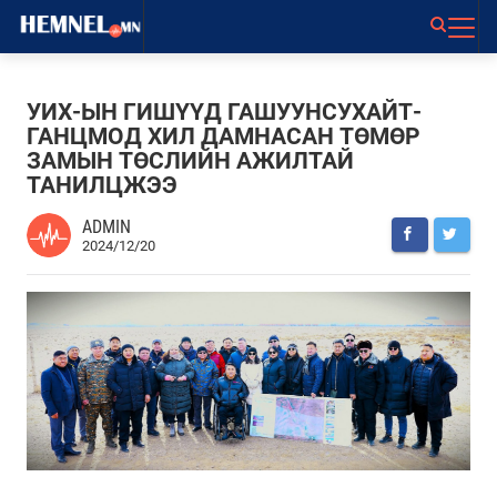
УИХ-ЫН ГИШҮҮД ГАШУУНСУХАЙТ-
ГАНЦМОД ХИЛ ДАМНАСАН ТӨМӨР
ЗАМЫН ТӨСЛИЙН АЖИЛТАЙ
ТАНИЛЦЖЭЭ
ADMIN
2024/12/20