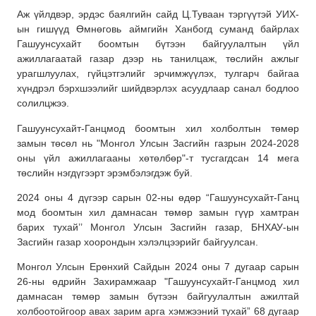
Аж үйлдвэр, эрдэс баялгийн сайд Ц.Туваан тэргүүтэй УИХ-
ын гишүүд Өмнөговь аймгийн Ханбогд суманд байрлах
Гашуунсухайт боомтын бүтээн байгуулалтын үйл
ажиллагаатай газар дээр нь танилцаж, төслийн ажлыг
урагшлуулах, гүйцэтгэлийг эрчимжүүлэх, тулгарч байгаа
хүндрэл бэрхшээлийг шийдвэрлэх асуудлаар санал бодлоо
солилцжээ.
Гашуунсухайт-Ганцмод боомтын хил холболтын төмөр
замын төсөл нь "Монгол Улсын Засгийн газрын 2024-2028
оны үйл ажиллагааны хөтөлбөр"-т тусгагдсан 14 мега
төслийн нэгдүгээрт эрэмбэлэгдэж буй.
2024 оны 4 дүгээр сарын 02-ны өдөр “Гашуунсухайт-Ганц
мод боомтын хил дамнасан төмөр замын гүүр хамтран
барих тухай’’ Монгол Улсын Засгийн газар, БНХАУ-ын
Засгийн газар хоорондын
хэлэлцээрийг байгуулсан.
Монгол Улсын Ерөнхий Сайдын 2024 оны 7 дугаар сарын
26-ны өдрийн Захирамжаар "Гашуунсухайт-Ганцмод хил
дамнасан төмөр замын бүтээн байгуулалтын ажилтай
холбоотойгоор авах зарим арга хэмжээний тухай” 68 дугаар