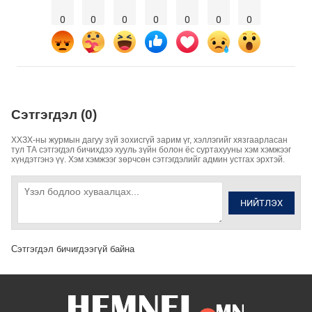
0
0
0
0
0
0
0
Сэтгэгдэл (0)
ХХЗХ-ны журмын дагуу зүй зохисгүй зарим үг, хэллэгийг хязгаарласан
тул ТА сэтгэгдэл бичихдээ хууль зүйн болон ёс суртахууны хэм хэмжээг
хүндэтгэнэ үү. Хэм хэмжээг зөрчсөн сэтгэгдэлийг админ устгах эрхтэй.
НИЙТЛЭХ
Сэтгэгдэл бичигдээгүй байна