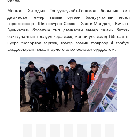
байна.
Монгол, Хятадын Гашуунсухайт-Ганцмод боомтын хил
дамнасан төмөр замын бүтээн байгуулалтын төсөл
хэрэгжсэнээр Шивээхүрэн-Сэхээ, Ханги-Мандал, Бичигт-
Зүүнхатавч боомтын хил дамнасан төмөр замын бүтээн
байгуулалтын төслүүд хэрэгжиж, манай улс жилд 165 сая.тн
нүүрс экспортод гаргаж, төмөр замын тээврээр 4 тэрбум
ам.долларын нэмэлт орлого олох боломж бүрдэх юм.