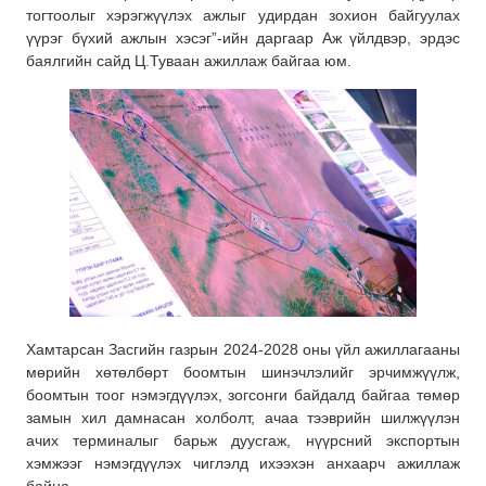
тогтоолыг хэрэгжүүлэх ажлыг удирдан зохион байгуулах
үүрэг бүхий ажлын хэсэг”-ийн даргаар Аж үйлдвэр, эрдэс
баялгийн сайд Ц.Туваан ажиллаж байгаа юм.
Хамтарсан Засгийн газрын 2024-2028 оны үйл ажиллагааны
мөрийн хөтөлбөрт боомтын шинэчлэлийг эрчимжүүлж,
боомтын тоог нэмэгдүүлэх, зогсонги байдалд байгаа төмөр
замын хил дамнасан холболт, ачаа тээврийн шилжүүлэн
ачих терминалыг барьж дуусгаж, нүүрсний экспортын
хэмжээг нэмэгдүүлэх чиглэлд ихээхэн анхаарч ажиллаж