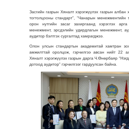
Засгийн газрын Хяналт хэрэгжүүлэх газрын албан 
тогтолцооны стандарт”, “Чанарын менежментийн 
орон нутгийн засаг захиргаанд хэрэглэх арга
менежмент, эрсдэлийн удирдлагын менежмент, ау
аудитор бэлтгэх сургалтад хамрагджээ.
Олон улсын стандартын академитай хамтран зох
амжилттай оролцож, гэрчилгээ авсан нийт 22 а
Хяналт хэрэгжүүлэх газрын дарга Ч.Өнөрбаяр “Нэг
дотоод аудитор” гэрчилгээг гардуулсан байна.