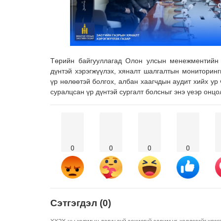
Төрийн байгууллагад Олон улсын менежментийн 
дүнтэй хэрэгжүүлэх, хяналт шалгалтын мониторинг
үр нөлөөтэй болгох, албан хаагчдын аудит хийх ур 
суралцсан үр дүнтэй сургалт болсныг энэ үеэр онцо
0
0
0
0
Сэтгэгдэл (0)