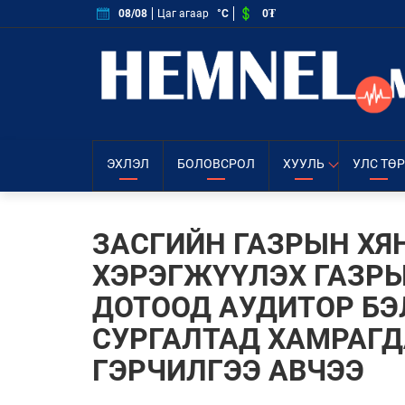
0₮
08/08
Цаг агаар
°C
ЭХЛЭЛ
БОЛОВСРОЛ
ХУУЛЬ
УЛС ТӨР
ЗАСГИЙН ГАЗРЫН ХЯ
ХЭРЭГЖҮҮЛЭХ ГАЗР
ДОТООД АУДИТОР БЭ
СУРГАЛТАД ХАМРАГД
ГЭРЧИЛГЭЭ АВЧЭЭ