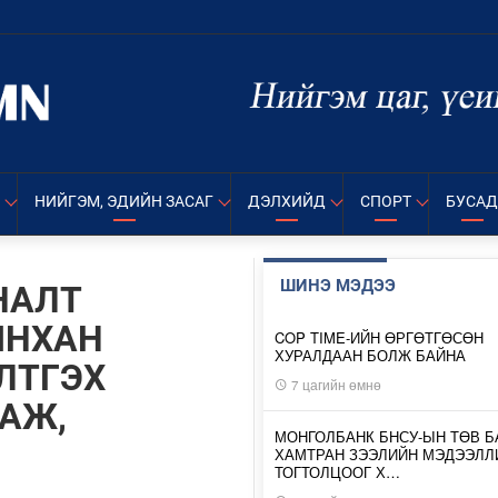
НИЙГЭМ, ЭДИЙН ЗАСАГ
ДЭЛХИЙД
СПОРТ
БУСАД
ШИНЭ МЭДЭЭ
НАЛТ
ЫНХАН
COP TIME-ИЙН ӨРГӨТГӨСӨН
ХУРАЛДААН БОЛЖ БАЙНА
ЛТГЭХ
7 цагийн өмнө
АЖ,
МОНГОЛБАНК БНСУ-ЫН ТӨВ Б
ХАМТРАН ЗЭЭЛИЙН МЭДЭЭЛЛ
ТОГТОЛЦООГ Х…