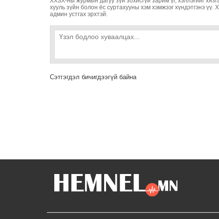
ХХЗХ-ны журмын дагуу зүй зохисгүй зарим үг, хэллэгийг хязг
хууль зүйн болон ёс суртахууны хэм хэмжээг хүндэтгэнэ үү. 
админ устгах эрхтэй.
Сэтгэгдэл бичигдээгүй байна