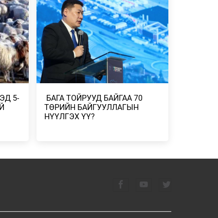
ҮЕДЭЭ ТЭЭВРИЙН …
ЭРИЙН
2026/07/25
ЛНА
 ХУУЛЬ
ЛИЙН
ЭД 5-
​ БАГА ТОЙРУУД БАЙГАА 70
Й
ТӨРИЙН БАЙГУУЛЛАГЫН
ГИЙН
НҮҮЛГЭХ ҮҮ?
А
ШНИЙ
ГЛЭВ
ӨДРӨӨС
ТЭЛ