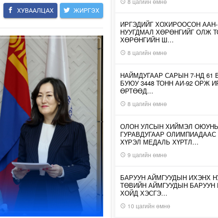
8 цагийн өмнө
ХУВААЛЦАХ
ЖИРГЭХ
ИРГЭДИЙГ ХОХИРООСОН ААН
НУУГДМАЛ ХӨРӨНГИЙГ ОЛЖ Т
ХӨРӨНГИЙН Ш…
8 цагийн өмнө
НАЙМДУГААР САРЫН 7-НД 61 
БУЮУ 3448 ТОНН АИ-92 ОРЖ 
ӨРТӨӨД…
8 цагийн өмнө
ОЛОН УЛСЫН ХИЙМЭЛ ОЮУН
ГУРАВДУГААР ОЛИМПИАДААС
ХҮРЭЛ МЕДАЛЬ ХҮРТЛ…
9 цагийн өмнө
БАРУУН АЙМГУУДЫН ИХЭНХ Н
ТӨВИЙН АЙМГУУДЫН БАРУУН
ХОЙД ХЭСГЭ…
10 цагийн өмнө