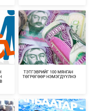
2026 ОНЫ НАЙМДУГААР САРЫН
ЗУРХАЙ – ХУМХЫНХАН АЖЛЫН ҮР
ДҮНГЭЭ НИЙТЭД ХА…
АЙ
2026/08/01
2026 ОНЫ НАЙМДУГААР САРЫН
ЗУРХАЙ – НУМЫНХНЫ ХУВЬД ШИНЭ
ТҮВШИНД ГАРАХ Ү…
2026/08/01
Н
С.СОЁМБОТ, Ц.ЭРХЭМБИЛИГ НАР АЛТ,
9 СУРАГЧ МӨНГӨ, 22 ХҮРЭЛ МЕДАЛЬ
ХҮРТЭ…
2026/07/27
Н
​ ТЭТГЭВРИЙГ 100 МЯНГАН
Н
ТӨГРӨГӨӨР НЭМЭГДҮҮЛНЭ
СЭРЭМЖЛҮҮЛЭГ: МОРИНГАГИЙН
В
НАВЧНЫ НУНТАГ АГУУЛСАН ХҮНСНИЙ
НЭМЭЛТ БҮТЭЭГ…
ЗҮҮН
2026/07/27
СОГТУУРУУЛАХ УНДАА, СЭТГЭЦЭД
НӨЛӨӨТЭЙ БОДИС ХЭРЭГЛЭСЭН