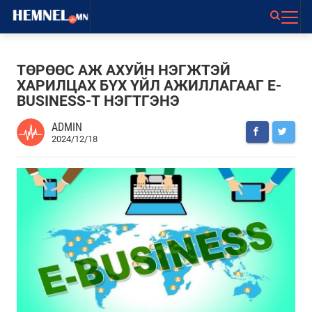
ТӨРӨӨС АЖ АХУЙН НЭГЖТЭЙ
ХАРИЛЦАХ БҮХ ҮЙЛ АЖИЛЛАГААГ E-
BUSINESS-Т НЭГТГЭНЭ
ADMIN
2024/12/18