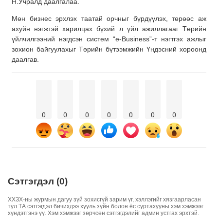
Н.Учралд даалгалаа.
Мөн бизнес эрхлэх таатай орчныг бүрдүүлэх, төрөөс аж
ахуйн нэгжтэй харилцах бүхий л үйл ажиллагааг Төрийн
үйлчилгээний нэгдсэн систем “e-Business”-т нэгтгэх ажлыг
зохион байгуулахыг Төрийн бүтээмжийн Үндэсний хороонд
даалгав.
0
0
0
0
0
0
0
Сэтгэгдэл (0)
ХХЗХ-ны журмын дагуу зүй зохисгүй зарим үг, хэллэгийг хязгаарласан
тул ТА сэтгэгдэл бичихдээ хууль зүйн болон ёс суртахууны хэм хэмжээг
хүндэтгэнэ үү. Хэм хэмжээг зөрчсөн сэтгэгдэлийг админ устгах эрхтэй.