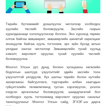
Төрийн бүтээмжийг дээшлүүлэх чиглэлээр холбогдох
хуулийн төслийг боловсруулж, Засгийн газрын
хуралдаанаар хэлэлцүүлэхээр боллоо. Энэ хүрээнд төрөөс
олгож байгаа зөвшөөрөл, зөвшөөрлийн шинжтэй харилцааг
зохицуулж байгаа хууль тогтоомж, эрх зүйн бусад актын
уялдааг хангах чиглэлээр Зөвшөөрлийн тухай хуульд
нэмэлт, өөрчлөлт оруулах тухай хуулийн төслийг
боловсруулна.
Монгол Улсын урт, дунд, богино хугацааны хөгжлийн
бодлогын шалгуур үзүүлэлтийг эдийн засгийн тоон
үзүүлэлттэй уялдуулж, бүх шатны төрийн болон нутгийн
захиргааны байгууллага, тэдгээрийн албан хаагчдын
гүйцэтгэлийн төлөвлөгөөнд тусган хэрэгжүүлэх, үнэлэх
нэгдсэн аргачлалыг боловсруулж, шаардлагатай бол
холбогдох хууль тогтоомжид өөрчлөлт оруулах саналыг
танилцуулахыг Монгол Улсын сайд, ЗГХЭГ-ын дарга