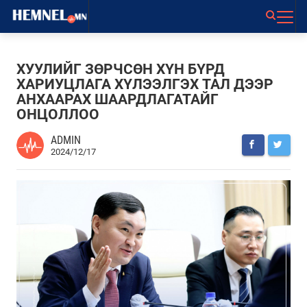
ХУУЛИЙГ ЗӨРЧСӨН ХҮН БҮРД
ХАРИУЦЛАГА ХҮЛЭЭЛГЭХ ТАЛ ДЭЭР
АНХААРАХ ШААРДЛАГАТАЙГ
ОНЦОЛЛОО
ADMIN
2024/12/17