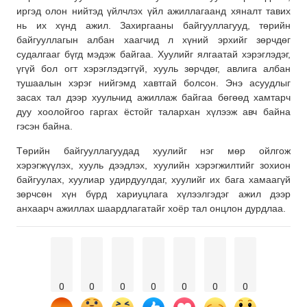
иргэд олон нийтэд үйлчлэх үйл ажиллагаанд хяналт тавих
нь их хүнд ажил. Захиргааны байгууллагууд, төрийн
байгууллагын албан хаагчид л хүний эрхийг зөрчдөг
судалгааг бүгд мэдэж байгаа. Хуулийг ялгаатай хэрэглэдэг,
үгүй бол огт хэрэглэдэггүй, хууль зөрчдөг, авлига албан
тушаалын хэрэг нийгэмд хавтгай болсон. Энэ асуудлыг
засах тал дээр хуульчид ажиллаж байгаа бөгөөд хамтарч
дуу хоолойгоо гаргах ёстойг талархан хүлээж авч байна
гэсэн байна.
Төрийн байгууллагуудад хуулийг нэг мөр ойлгож
хэрэгжүүлэх, хууль дээдлэх, хуулийн хэрэгжилтийг зохион
байгуулах, хуулиар удирдуулдаг, хуулийг их бага хамаагүй
зөрчсөн хүн бүрд хариуцлага хүлээлгэдэг ажил дээр
анхаарч ажиллах шаардлагатайг хоёр тал онцлон дурдлаа.
0
0
0
0
0
0
0