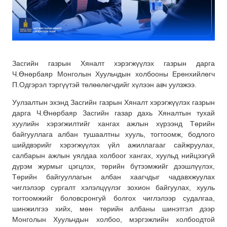
Засгийн газрын Хяналт хэрэгжүүлэх газрын дарга
Ч.Өнөрбаяр Монголын Хуульчдын холбооны Ерөнхийлөгч
П.Одгэрэл тэргүүтэй төлөөлөгчдийг хүлээн авч уулзжээ.
Уулзалтын эхэнд Засгийн газрын Хяналт хэрэгжүүлэх газрын
дарга
Ч.Өнөрбаяр Засгийн газар дахь Хяналтын тухай
хуулийн хэрэгжилтийг хангах ажлын хүрээнд Төрийн
байгууллага албан тушаалтны хууль, тогтоомж, бодлого
шийдвэрийг хэрэгжүүлэх үйл ажиллагааг сайжруулах,
салбарын ажлын уялдаа холбоог хангах, хуульд нийцээгүй
дүрэм журмыг цэгцлэх, төрийн бүтээмжийг дээшлүүлэх,
Төрийн байгууллагын албан хаагчдыг чадавхжуулах
чиглэлээр сургалт хэлэлцүүлэг зохион байгуулах, хууль
тогтоомжийг боловсронгуй болгох чиглэлээр судалгаа,
шинжилгээ хийх, мөн төрийн албаны шинэтгэл дээр
Монголын Хуульчдын холбоо, мэргэжлийн холбоодтой