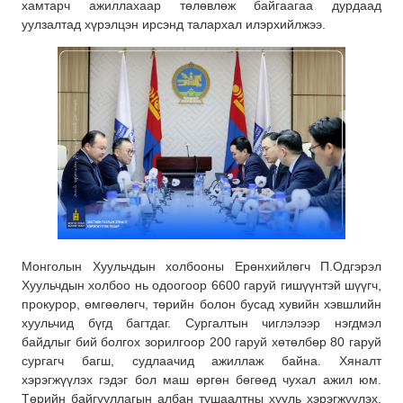
хамтарч ажиллахаар төлөвлөж байгаагаа дурдаад
уулзалтад хүрэлцэн ирсэнд талархал илэрхийлжээ.
Монголын Хуульчдын холбооны Ерөнхийлөгч П.Одгэрэл
Хуульчдын холбоо нь одоогоор 6600 гаруй гишүүнтэй шүүгч,
прокурор, өмгөөлөгч, төрийн болон бусад хувийн хэвшлийн
хуульчид бүгд багтдаг. Сургалтын чиглэлээр нэгдмэл
байдлыг бий болгох зорилгоор 200 гаруй хөтөлбөр 80 гаруй
сургагч багш, судлаачид ажиллаж байна. Хяналт
хэрэгжүүлэх гэдэг бол маш өргөн бөгөөд чухал ажил юм.
Төрийн байгууллагын албан тушаалтны хууль хэрэгжүүлэх,