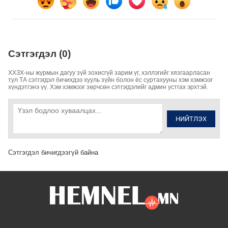
Сэтгэгдэл (0)
ХХЗХ-ны журмын дагуу зүй зохисгүй зарим үг, хэллэгийг хязгаарласан
тул ТА сэтгэгдэл бичихдээ хууль зүйн болон ёс суртахууны хэм хэмжээг
хүндэтгэнэ үү. Хэм хэмжээг зөрчсөн сэтгэгдэлийг админ устгах эрхтэй.
НИЙТЛЭХ
Сэтгэгдэл бичигдээгүй байна