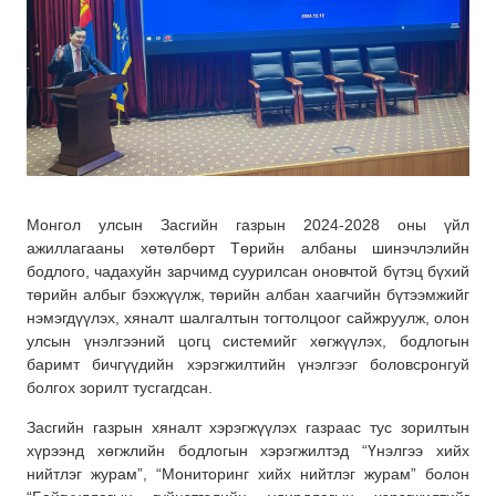
Монгол улсын Засгийн газрын 2024-2028 оны үйл
ажиллагааны хөтөлбөрт Төрийн албаны шинэчлэлийн
бодлого, чадахуйн зарчимд суурилсан оновчтой бүтэц бүхий
төрийн албыг бэхжүүлж, төрийн албан хаагчийн бүтээмжийг
нэмэгдүүлэх, хяналт
шалгалтын тогтолцоог сайжруулж, олон
улсын үнэлгээний цогц системийг хөгжүүлэх, бодлогын
баримт бичгүүдийн хэрэгжилтийн үнэлгээг боловсронгуй
болгох зорилт тусгагдсан.
Засгийн газрын хяналт хэрэгжүүлэх газраас тус зорилтын
хүрээнд хөгжлийн бодлогын хэрэгжилтэд “Үнэлгээ хийх
нийтлэг журам”, “Мониторинг хийх нийтлэг журам” болон