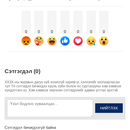
0
0
0
0
0
0
0
Сэтгэгдэл (0)
ХХЗХ-ны журмын дагуу зүй зохисгүй зарим үг, хэллэгийг хязгаарласан
тул ТА сэтгэгдэл бичихдээ хууль зүйн болон ёс суртахууны хэм хэмжээг
хүндэтгэнэ үү. Хэм хэмжээг зөрчсөн сэтгэгдэлийг админ устгах эрхтэй.
НИЙТЛЭХ
Сэтгэгдэл бичигдээгүй байна