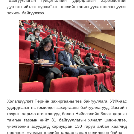
“Байгууллагын гүйцэтгэлийн удирдлагын хэрэгжилтийг
дүгнэх нийтлэг журам”-ын төслийг танилцуулах хэлэлцүүлэг
зохион байгуулжээ.
Хэлэлцүүлэгт Төрийн захиргааны төв байгууллага, УИХ-аас
удирдлагыг нь томилдог захиргааны байгууллагууд, Засгийн
газрын харьяа агентлагууд болон Нийслэлийн Засаг даргын
тамгын газрын нийт 31 байгууллагын хяналт шинжилгээ,
үнэлгээний асуудалд хариуцсан 130 гаруй албан хаагчид
оролцож, журмын төслийн талаар санал солилцсон байна.