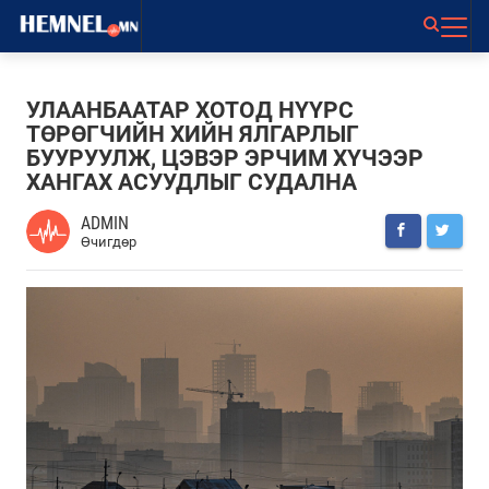
УЛААНБААТАР ХОТОД НҮҮРС
ТӨРӨГЧИЙН ХИЙН ЯЛГАРЛЫГ
БУУРУУЛЖ, ЦЭВЭР ЭРЧИМ ХҮЧЭЭР
ХАНГАХ АСУУДЛЫГ СУДАЛНА
ADMIN
Өчигдөр