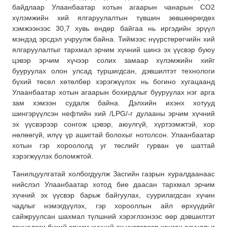
байдлаар Улаанбаатар хотын агаарын чанарын CO2
хүлэмжийн хий ялгаруулалтын түвшин зөвшөөрөгдөх
хэмжээнээс 30,7 хувь өндөр байгаа нь иргэдийн эрүүл
мэндэд эрсдэл учруулж байна. Тиймээс нүүрстөрөгчийн хий
ялгаруулалтыг тархмал эрчим хүчний шинэ эх үүсвэр буюу
цэвэр эрчим хүчээр солих замаар хүлэмжийн хийг
бууруулах олон улсад туршигдсан, дэвшилтэт технологи
бүхий төсөл хөтөлбөр хэрэгжүүлэх нь богино хугацаанд
Улаанбаатар хотын агаарын бохирдлыг бууруулах нэг арга
зам хэмээн судалж байна. Дэлхийн ихэнх хотууд
шингэрүүлсэн нефтийн хий /LPG/-г дулааны эрчим хүчний
эх үүсвэрээр сонгож цэвэр, аюулгүй, хүртээмжтэй, хор
нөлөөгүй, илүү үр ашигтай болохыг нотолсон. Улаанбаатар
хотын гэр хороололд уг төслийг гурван үе шаттай
хэрэгжүүлэх боломжтой.
Танилцуулгатай холбогдуулж Засгийн газрын хуралдаанаас
нийслэл Улаанбаатар хотод бие даасан тархмал эрчим
хүчний эх үүсвэр барьж байгуулах, суурилагдсан хүчин
чадлыг нэмэгдүүлэх, гэр хорооллын айл өрхүүдийг
сайжруулсан шахмал түлшний хэрэглээнээс өөр дэвшилтэт