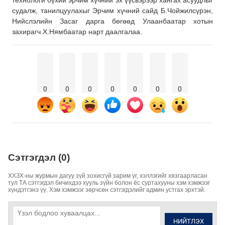
технологи бүхий эрчим хүчний эх үүсвэрээр хангах асуудлыг
судалж, танилцуулахыг Эрчим хүчний сайд Б.Чойжилсүрэн,
Нийслэлийн Засаг дарга бөгөөд Улаанбаатар хотын
захирагч Х.Нямбаатар нарт даалгалаа.
0
0
0
0
0
0
0
Сэтгэгдэл (0)
ХХЗХ-ны журмын дагуу зүй зохисгүй зарим үг, хэллэгийг хязгаарласан
тул ТА сэтгэгдэл бичихдээ хууль зүйн болон ёс суртахууны хэм хэмжээг
хүндэтгэнэ үү. Хэм хэмжээг зөрчсөн сэтгэгдэлийг админ устгах эрхтэй.
НИЙТЛЭХ