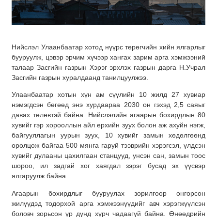
Нийслэл Улаанбаатар хотод нүүрс төрөгчийн хийн ялгарлыг
бууруулж, цэвэр эрчим хүчээр хангах зарим арга хэмжээний
талаар Засгийн газрын Хэрэг эрхлэх газрын дарга Н.Учрал
Засгийн газрын хуралдаанд танилцуулжээ.
Улаанбаатар хотын хүн ам сүүлийн 10 жилд 27 хувиар
нэмэгдсэн бөгөөд энэ хурдаараа 2030 он гэхэд 2,5 саяыг
давах төлөвтэй байна. Нийслэлийн агаарын бохирдлын 80
хувийг гэр хорооллын айл ерхийн зуух болон аж ахуйн нэгж,
байгууллагын уурын зуух, 10 хувийг замын хөдөлгөөнд
оролцож байгаа 500 мянга гаруй тээврийн хэрэгсэл, үлдсэн
хувийг дулааны цахилгаан станцууд, унсэн сан, замын тоос
шороо, ил задгай хог хаягдал зэрэг бусад эх үүсвэр
ялгаруулж байна.
Агаарын бохирдлыг бууруулах зорилгоор өнгөрсөн
жилүүдэд тодорхой арга хэмжээнүүдийг авч хэрэгжүүлсэн
боловч зорьсон үр дүнд хүрч чадаагүй байна. Өнөөдрийн