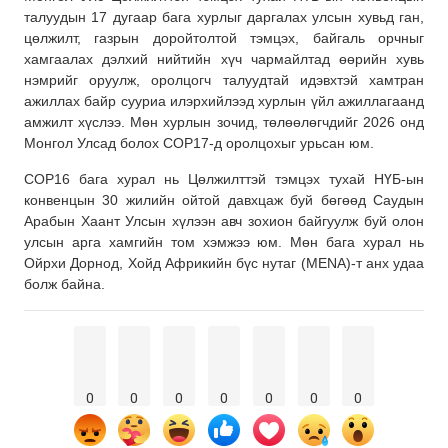
талуудын 17 дугаар бага хурлыг даргалах улсын хувьд ган,
цөлжилт, газрын доройтолтой тэмцэх, байгаль орчныг
хамгаалах дэлхий нийтийн хүч чармайлтад өөрийн хувь
нэмрийг оруулж, оролцогч талуудтай идэвхтэй хамтран
ажиллах байр сууриа илэрхийлээд хурлын үйл ажиллагаанд
амжилт хүслээ. Мөн хурлын зочид, төлөөлөгчдийг 2026 онд
Монгол Улсад болох СОР17-д оролцохыг урьсан юм.
СОР16 бага хурал нь Цөлжилттэй тэмцэх тухай НҮБ-ын
конвенцын 30 жилийн ойтой давхцаж буй бөгөөд Саудын
Арабын Хаант Улсын хүлээн авч зохион байгуулж буй олон
улсын арга хамгийн том хэмжээ юм. Мөн бага хурал нь
Ойрхи Дорнод, Хойд Африкийн бүс нутаг (MENA)-т анх удаа
болж байна.
0
0
0
0
0
0
0