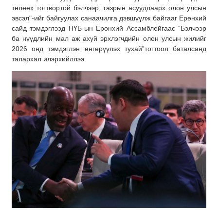
төлөөх тогтвортой бэлчээр, газрын асуудлаарх олон улсын
эвсэл"-ийг байгуулах санаачилга дэвшүүлж байгааг Ерөнхий
сайд тэмдэглээд НҮБ-ын Ерөнхий Ассамблейгаас “Бэлчээр
ба нүүдлийн мал аж ахуй эрхлэгчдийн олон улсын жилийг
2026 онд тэмдэглэн өнгөрүүлэх тухай”тогтоол баталсанд
талархал илэрхийллээ.