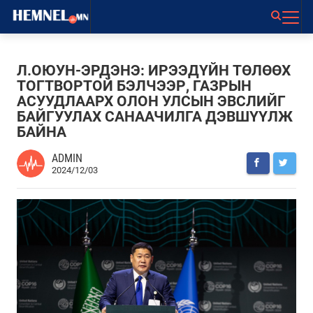
Л.ОЮУН-ЭРДЭНЭ: ИРЭЭДҮЙН ТӨЛӨӨХ
ТОГТВОРТОЙ БЭЛЧЭЭР, ГАЗРЫН
АСУУДЛААРХ ОЛОН УЛСЫН ЭВСЛИЙГ
БАЙГУУЛАХ САНААЧИЛГА ДЭВШҮҮЛЖ
БАЙНА
ADMIN
2024/12/03