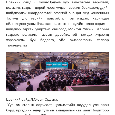
Ерөнхий сайд Л.Оюун-Эрдэнэ уур амьсгалын өөрчлөлт,
цөлжилт, газрын доройтлоос үүдсэн сорилт бэрхшээлүүдийг
шийдвэрлэх шаардлагатай эгзэгтэй энэ цаг үед конвенцын
Талууд улс төрийн манлайлал, эв нэгдэл, харилцан
ойлголцлоо улам бататган, хамтын ирээдүйн төлөө зоримог
шийдвэр гаргах учиртайг онцлоод Монгол Улсын Засгийн
газраас цөлжилт, газрын доройтолтой тэмцэх хүрээнд
хэрэгжүүлж буй бодлого, үйл ажиллагааны талаар
танилцуулав.
Ерөнхий сайд Л.Оюун-Эрдэнэ,
-Уур амьсгалын өөрчлөлт, цөлжилтийн асуудал улс орон
бүрд, иргэдийн өдөр тутмын амьдралын хэв маягт бодитоор