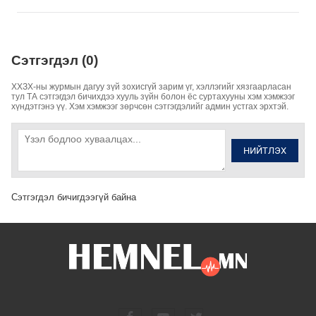
Сэтгэгдэл (0)
ХХЗХ-ны журмын дагуу зүй зохисгүй зарим үг, хэллэгийг хязгаарласан
тул ТА сэтгэгдэл бичихдээ хууль зүйн болон ёс суртахууны хэм хэмжээг
хүндэтгэнэ үү. Хэм хэмжээг зөрчсөн сэтгэгдэлийг админ устгах эрхтэй.
НИЙТЛЭХ
Сэтгэгдэл бичигдээгүй байна