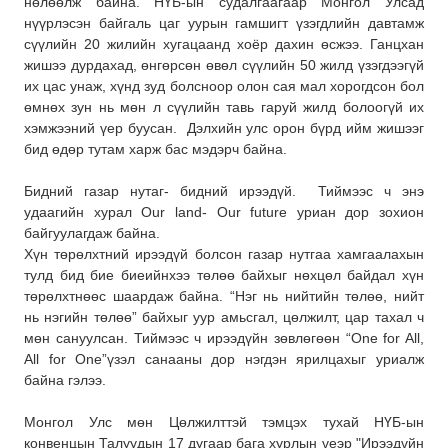
нөлөөлж байна. НҮБ-ын судалгаагаар Монгол Улсад
нүүрлэсэн байгаль цаг уурын гамшигт үзэгдлийн давтамж
сүүлийн 20 жилийн хугацаанд хоёр дахин өсжээ. Ганцхан
жишээ дурдахад, өнгөрсөн өвөл сүүлийн 50 жилд үзэгдээгүй
их цас унаж, хүнд зуд болсноор олон сая мал хорогдсон бол
өмнөх зун нь мөн л сүүлийн тавь гаруй жилд болоогүй их
хэмжээний үер буусан. Дэлхийн улс орон бүрд ийм жишээг
бид өдөр тутам харж бас мэдэрч байна.
Бидний газар нутаг- бидний ирээдүй. Тиймээс ч энэ
удаагийн хурал Our land- Our future уриан дор зохион
байгуулагдаж байна.
Хүн төрөлхтний ирээдүй болсон газар нутгаа хамгаалахын
тулд бид бие биеийнхээ төлөө байхыг нөхцөл байдал хүн
төрөлхтнөөс шаардаж байна. “Нэг нь нийтийн төлөө, нийт
нь нэгийн төлөө” байхыг уур амьсгал, цөлжилт, цар тахал ч
мөн сануулсан. Тиймээс ч ирээдүйн зөвлөгөөн “One for All,
All for One”үзэл санааны дор нэгдэн ярилцахыг уриалж
байна гэлээ.
Монгол Улс мөн Цөлжилттэй тэмцэх тухай НҮБ-ын
конвенцын Талуудын 17 дугаар бага хурлын үеэр "Ирээдүйн