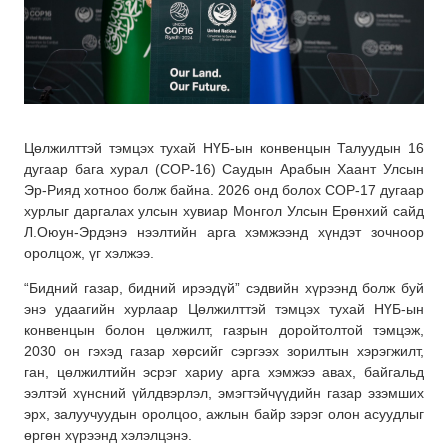
Цөлжилттэй тэмцэх тухай НҮБ-ын конвенцын Талуудын 16
дугаар бага хурал (COP-16) Саудын Арабын Хаант Улсын
Эр-Рияд хотноо болж байна. 2026 онд болох COP-17 дугаар
хурлыг даргалах улсын хувиар Монгол Улсын Ерөнхий сайд
Л.Оюун-Эрдэнэ нээлтийн арга хэмжээнд хүндэт зочноор
оролцож, үг хэлжээ.
“Бидний газар, бидний ирээдүй” сэдвийн хүрээнд болж буй
энэ удаагийн хурлаар Цөлжилттэй тэмцэх тухай НҮБ-ын
конвенцын болон цөлжилт, газрын доройтолтой тэмцэж,
2030 он гэхэд газар хөрсийг сэргээх зорилтын хэрэгжилт,
ган, цөлжилтийн эсрэг хариу арга хэмжээ авах, байгальд
ээлтэй хүнсний үйлдвэрлэл, эмэгтэйчүүдийн газар эзэмших
эрх, залуучуудын оролцоо, ажлын байр зэрэг олон асуудлыг
өргөн хүрээнд хэлэлцэнэ.