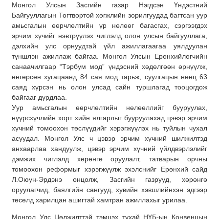
Монгол Улсын Засгийн газар Нэгдсэн Үндэстний
Байгууллагын Тогтвортой хөгжлийн зорилгуудад багтсан уур
амьсгалын өөрчлөлтийн үр нөлөөг багасгах, сэргээгдэх
эрчим хүчийг нэвтрүүлэх чиглэлд олон улсын байгууллага,
дэлхийн улс орнуудтай үйл ажиллагаагаа уялдуулан
түншлэн ажиллаж байгаа. Монгол Улсын Ерөнхийлөгчийн
санаачилгаар “Тэрбум мод” үндэсний хөдөлгөөн өрнүүлж,
өнгөрсөн хугацаанд 84 сая мод тарьж, суулгацын нөөц 63
саяд хүрсэн нь олон улсад сайн туршлагад тооцогдож
байгааг дурдлаа.
Уур амьсгалын өөрчлөлтийн нөлөөллийг бууруулах,
нүүрсхүчлийн хорт хийн ялгарлыг бууруулахад цэвэр эрчим
хүчний томоохон төслүүдийг хэрэгжүүлэх нь туйлын чухал
асуудал. Монгол Улс ч цэвэр эрчим хүчний шилжилтэд
анхаарлаа хандуулж, цэвэр эрчим хүчний үйлдвэрлэлийг
дэмжих чиглэлд хөрөнгө оруулалт, татварын орчны
томоохон реформыг хэрэгжүүлж эхэлснийг Ерөнхий сайд
Л.Оюун-Эрдэнэ онцолж, Засгийн газрууд, хөрөнгө
оруулагчид, баялгийн сангууд, хувийн хэвшлийнхэн эдгээр
төсөлд харилцан ашигтай хамтран ажиллахыг урилаа.
Монгол Улс Цөлжилттэй тэмцэх тухай НҮБ-ын Конвенцын