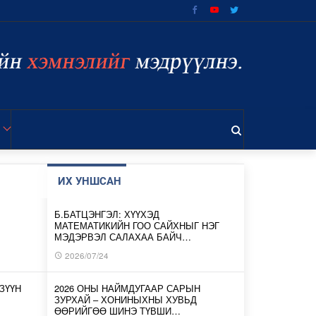
ИХ УНШСАН
Б.БАТЦЭНГЭЛ: ХҮҮХЭД
МАТЕМАТИКИЙН ГОО САЙХНЫГ НЭГ
МЭДЭРВЭЛ САЛАХАА БАЙЧ…
2026/07/24
ЗҮҮН
2026 ОНЫ НАЙМДУГААР САРЫН
ЗУРХАЙ – ХОНИНЫХНЫ ХУВЬД
ӨӨРИЙГӨӨ ШИНЭ ТҮВШИ…