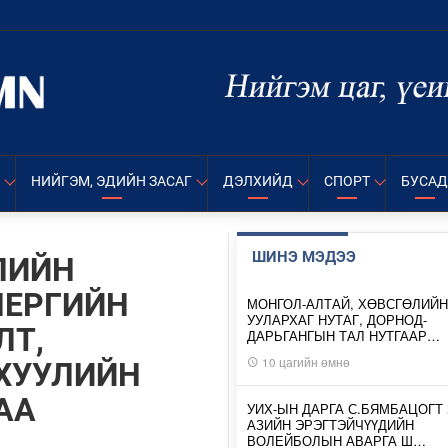
НИЙГЭМ, ЭДИЙН ЗАСАГ
ДЭЛХИЙД
СПОРТ
БУСАД
ШИНЭ МЭДЭЭ
ЛИЙН
НЕРГИЙН
МОНГОЛ-АЛТАЙ, ХӨВСГӨЛИЙН
УУЛАРХАГ НУТАГ, ДОРНОД-
ЛТ,
ДАРЬГАНГЫН ТАЛ НУТГААР…
10 цагийн өмнө
ХУУЛИЙН
АА
УИХ-ЫН ДАРГА С.БЯМБАЦОГТ 
АЗИЙН ЭРЭГТЭЙЧҮҮДИЙН
ВОЛЕЙБОЛЫН АВАРГА Ш…