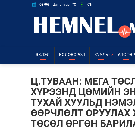
0₮
08/06
Цаг агаар
°C
ЭХЛЭЛ
БОЛОВСРОЛ
ХУУЛЬ
УЛС ТӨР
Ц.ТУВААН: МЕГА ТӨС
ХҮРЭЭНД ЦӨМИЙН Э
ТУХАЙ ХУУЛЬД НЭМЭ
ӨӨРЧЛӨЛТ ОРУУЛАХ 
ТӨСӨЛ ӨРГӨН БАРИЛ