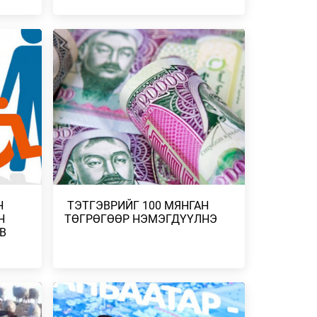
2026 ОНЫ НАЙМДУГААР САРЫН
ЗУРХАЙ – ОХИНЫХНЫ ХУВЬД ЭНЭ САР
УДАА
ХОЁР ӨӨР ҮЕ …
ЙН
2026/08/01
2026 ОНЫ НАЙМДУГААР САРЫН
ЗУРХАЙ – ХУМХЫНХАН АЖЛЫН ҮР
МГУУДЫН
ДҮНГЭЭ НИЙТЭД ХА…
2026/08/01
2026 ОНЫ НАЙМДУГААР САРЫН
ЗУРХАЙ – НУМЫНХНЫ ХУВЬД ШИНЭ
ИЙТ 86
ТҮВШИНД ГАРАХ Ү…
ХУУН
2026/08/01
Н
​ ТЭТГЭВРИЙГ 100 МЯНГАН
Н
ТӨГРӨГӨӨР НЭМЭГДҮҮЛНЭ
Н.БАЯРСАЙХАН: ЦӨЛЖИЛТИЙГ
В
ЗОГСООХ ТҮЛХҮҮР НЬ ТЕХНОЛОГИ
ХИХ
БУС, ОРОН НУТГИЙ…
ОЛЛОО
2026/07/23
ДӨРВӨН АВТОМАШИН МӨРГӨЛДСӨН
ХАГ
ГЭХ ХЭРГИЙГ ШАЛГАЖ БАЙНА