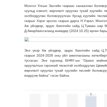
Монгол Улсын Засгийн газраас санаачлан боловс
хуульд нэмэлт, өөрчлөлт оруулах тухай хуулийн т
холбогдуулан боловсруулсан бусад хуулийн төсли
газрын Хэрэг эрхлэх газрын дарга Н.Учрал, Монго
Аж үйлдвэр, эрдэс баялгийн сайд Ц.Туваан нар 
Д.Амарбаясгаланд өнөөдөр (2024.10.25) өргөн барь
Энэ үеэр Аж үйлдвэр, эрдэс баялгийн сайд Ц.Т
газрын 2024-2028 оны үйл ажиллагааны хөтөлбөрт
тусгасан. Энэ хүрээнд БНФУ-ын “Орано майни
оруулалтын гэрээний төсөлтэй холбогдуулан Цөмийн
өөрчлөлт оруулах тухай хуулийн төслийг боловср
мэдүүлж байна” гэсэн байна.
1