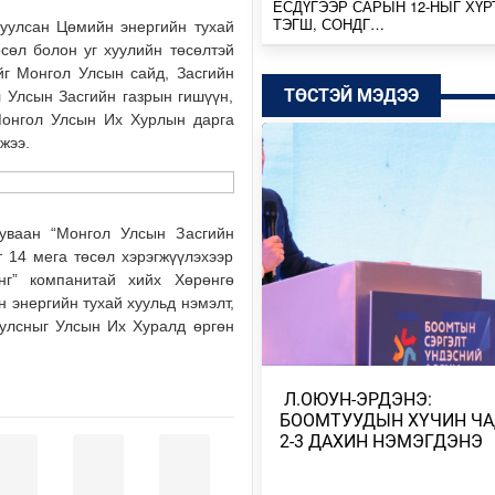
ЕСДҮГЭЭР САРЫН 12-НЫГ ХҮР
ТЭГШ, СОНДГ…
руулсан Цөмийн энергийн тухай
өсөл болон уг хуулийн төсөлтэй
Өчигдөр
йг Монгол Улсын сайд, Засгийн
ТӨСТЭЙ МЭДЭЭ
л Улсын Засгийн газрын гишүүн,
ТӨВ, ГОВЬ, ЗҮҮН АЙМГУУДЫН
Монгол Улсын Их Хурлын дарга
ЗАРИМ ГАЗРААР ДУУ ЦАХИЛГ
ААДАР…
жээ.
Өчигдөр
НИЙТИЙН АЛБАН ТУШААЛТНЫ
уваан “Монгол Улсын Засгийн
БУС ХӨРӨНГИЙГ ХУРААХ ХУУ
ТӨСӨЛ БОЛОВ…
 14 мега төсөл хэрэгжүүлэхээр
нг” компанитай хийх Хөрөнгө
2026/08/04
 энергийн тухай хуульд нэмэлт,
уулсныг Улсын Их Хуралд өргөн
ЭХ БАЙГАЛЬ, ГАЗАР ШОРОО М
ШИМИЙГ НЬ ХҮРТЭХ КОП17
2026/08/04
​ Л.ОЮУН-ЭРДЭНЭ:
БООМТУУДЫН ХҮЧИН Ч
МОНГОЛБАНК 7 ДУГААР САРД 1
2-3 ДАХИН НЭМЭГДЭНЭ
ҮНЭТ МЕТАЛЛ ХУДАЛДАН АВЧ
2026/08/04