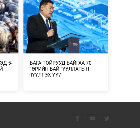
ГААНТАЙ
2026/07/23
-
ДУГААР
СГӨЛ,
ЭД 5-
​ БАГА ТОЙРУУД БАЙГАА 70
 БОРОО,
Й
ТӨРИЙН БАЙГУУЛЛАГЫН
НҮҮЛГЭХ ҮҮ?
Н
ЭЛЧ
Н
 ҮР