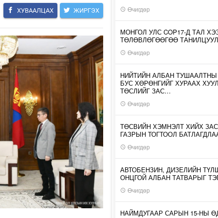
Өчигдөр
ХУВААЛЦАХ
ЖИРГЭХ
МОНГОЛ УЛС COP17-Д ТАЛ ХЭ
ТӨЛӨВЛӨГӨӨГӨӨ ТАНИЛЦУУ
Өчигдөр
НИЙТИЙН АЛБАН ТУШААЛТНЫ
БУС ХӨРӨНГИЙГ ХУРААХ ХУУ
ТӨСЛИЙГ ЗАС…
Өчигдөр
ТӨСВИЙН ХЭМНЭЛТ ХИЙХ ЗАС
ГАЗРЫН ТОГТООЛ БАТЛАГДЛА
Өчигдөр
АВТОБЕНЗИН, ДИЗЕЛИЙН ТҮЛ
ОНЦГОЙ АЛБАН ТАТВАРЫГ ТЭ
Өчигдөр
НАЙМДУГААР САРЫН 15-НЫ 