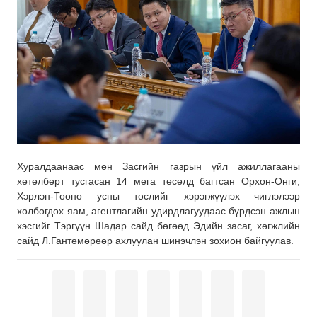
Хуралдаанаас мөн Засгийн газрын үйл ажиллагааны
хөтөлбөрт тусгасан 14 мега төсөлд багтсан Орхон-Онги,
Хэрлэн-Тооно усны төслийг хэрэгжүүлэх чиглэлээр
холбогдох яам, агентлагийн удирдлагуудаас бүрдсэн ажлын
хэсгийг Тэргүүн Шадар сайд бөгөөд Эдийн засаг, хөгжлийн
сайд Л.Гантөмөрөөр ахлуулан шинэчлэн зохион байгуулав.