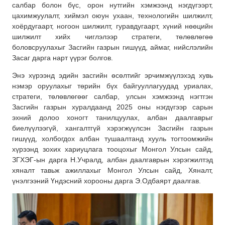
салбар болон бүс, орон нутгийн хэмжээнд нэгдүгээрт,
цахимжуулалт, хиймэл оюун ухаан, технологийн шилжилт,
хоёрдугаарт, ногоон шилжилт, гуравдугаарт, хүний нөөцийн
шилжилт хийх чиглэлээр стратеги, төлөвлөгөө
боловсруулахыг Засгийн газрын гишүүд, аймаг, нийслэлийн
Засаг дарга нарт үүрэг болгов.
Энэ хүрээнд эдийн засгийн өсөлтийг эрчимжүүлэхэд хувь
нэмэр оруулахыг төрийн бүх байгууллагуудад уриалах,
стратеги, төлөвлөгөөг салбар, улсын хэмжээнд нэгтгэн
Засгийн газрын хуралдаанд 2025 оны нэгдүгээр сарын
эхний долоо хоногт танилцуулах, албан даалгаврыг
биелүүлээгүй, хангалтгүй хэрэгжүүлсэн Засгийн газрын
гишүүд, холбогдох албан тушаалтанд хууль тогтоомжийн
хүрээнд зохих хариуцлага тооцохыг Монгол Улсын сайд,
ЗГХЭГ-ын дарга Н.Учралд, албан даалгаврын хэрэгжилтэд
хяналт тавьж ажиллахыг Монгол Улсын сайд, Хяналт,
үнэлгээний Үндэсний хорооны дарга Э.Одбаярт даалгав.