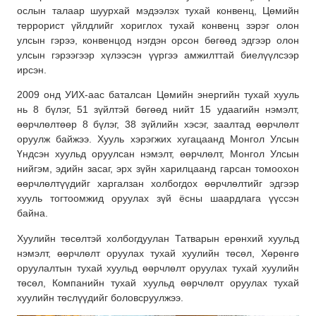
ослын талаар шуурхай мэдээлэх тухай конвенц, Цөмийн
террорист үйлдлийг хориглох тухай конвенц зэрэг олон
улсын гэрээ, конвенцод нэгдэн орсон бөгөөд эдгээр олон
улсын гэрээгээр хүлээсэн үүргээ амжилттай биелүүлсээр
ирсэн.
2009 онд УИХ-аас баталсан Цөмийн энергийн тухай хууль
нь 8 бүлэг, 51 зүйлтэй бөгөөд нийт 15 удаагийн нэмэлт,
өөрчлөлтөөр 8 бүлэг, 38 зүйлийн хэсэг, заалтад өөрчлөлт
оруулж байжээ. Хууль хэрэгжих хугацаанд Монгол Улсын
Үндсэн хуульд оруулсан нэмэлт, өөрчлөлт, Монгол Улсын
нийгэм, эдийн засаг, эрх зүйн харилцаанд гарсан томоохон
өөрчлөлтүүдийг харгалзан холбогдох өөрчлөлтийг эдгээр
хууль тогтоомжид оруулах зүй ёсны шаардлага үүссэн
байна.
Хуулийн төсөлтэй холбогдуулан Татварын ерөнхий хуульд
нэмэлт, өөрчлөлт оруулах тухай хуулийн төсөл, Хөрөнгө
оруулалтын тухай хуульд өөрчлөлт оруулах тухай хуулийн
төсөл, Компанийн тухай хуульд өөрчлөлт оруулах тухай
хуулийн төслүүдийг боловсруулжээ.