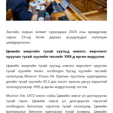
Засгийн газрын ээлжит хуралдаан 2024 оны аравдугаар
сарын 23-нд болж дараах асуудлуудыг хэлэлцэн
шийдвэрлэлээ.
Цөмийн энергийн тухай хуульд нэмэлт, өөрчлөлт
оруулах тухай хуулийн төслийг УИХ-д өргөн мэдүүлнэ
Цөмийн энергийн тухай хуульд нэмэлт, өөрчлөлт оруулах
тухай хуулийн төсөл, холбогдох бусад хуулийн төслийг
хэлэлцээд Монгол Улсын Их Хурлын чуулганы хуралдааны
дэгийн тухай хуулийн 33.1 дэх хэсэгт заасны дагуу яаралтай
хэлэлцүүлэхээр УИХ-д өргөн мэдүүлэхээр тогтов.
Монгол Улс 1972 оноос хойш Цөмийн зэвсэг үл дэлгэрүүлэх
тухай гэрээ, Цөмийн зэвсэг үл дэлгэрүүлэх гэрээтэй
холбогдсон баталгааг хэрэглэх тухай хэлэлцээр, Цөмийн
материалыг биечлэн хамгаалах тухай конвенц, Цөмийн