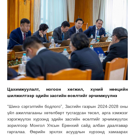
Цахимжуулалт, ногоон хөгжил, хүний нөөцийн
шилжилтээр эдийн засгийн өсөлтийг эрчимжүүлнэ
“Шинэ сэргэлтийн бодлого”, Засгийн газрын 2024-2028 оны
үйл ажиллагааны хөтөлбөрт тусгагдсан төсөл, арга хэмжээг
хэрэгжүүлэх хүрээнд эдийн засгийн өсөлтийг эрчимжүүлэх
зорилгоор Монгол Улсын Ерөнхий сайд албан даалгавар
гаргалаа. Өөрийн эрхлэх асуудлын хүрээнд хамаарах