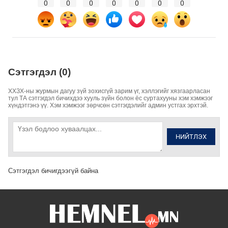
0
0
0
0
0
0
0
Сэтгэгдэл (0)
ХХЗХ-ны журмын дагуу зүй зохисгүй зарим үг, хэллэгийг хязгаарласан
тул ТА сэтгэгдэл бичихдээ хууль зүйн болон ёс суртахууны хэм хэмжээг
хүндэтгэнэ үү. Хэм хэмжээг зөрчсөн сэтгэгдэлийг админ устгах эрхтэй.
НИЙТЛЭХ
Сэтгэгдэл бичигдээгүй байна