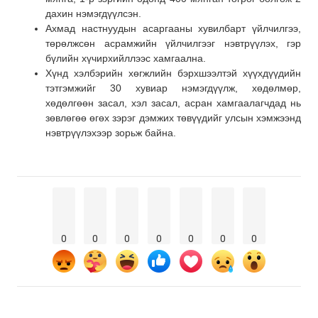
дахин нэмэгдүүлсэн.
Ахмад настнуудын асаргааны хувилбарт үйлчилгээ,
төрөлжсөн асрамжийн үйлчилгээг нэвтрүүлэх, гэр
бүлийн хүчирхийллээс хамгаална.
Хүнд хэлбэрийн хөгжлийн бэрхшээлтэй хүүхдүүдийн
тэтгэмжийг 30 хувиар нэмэгдүүлж, хөдөлмөр,
хөдөлгөөн засал, хэл засал, асран хамгаалагчдад нь
зөвлөгөө өгөх зэрэг дэмжих төвүүдийг улсын хэмжээнд
нэвтрүүлэхээр зорьж байна.
0
0
0
0
0
0
0