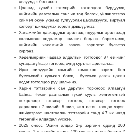
өвлүүлдэг болгосон.
Цаашид хувийн тэтгэврийн тогтолцоог бүрдүүлж,
нийгмийн даатгалын санг ил тод болгох, үйлчилгээгээ
хиймэл оюун ухаанд тулгуурлан цахимжуулж, виртуал
хэлбэрт шилжүүлэх зорилт дэвшүүллээ.
Халамжийн давхардлыг арилгаж, ядуурлыг арилгахад
халамжаас хөдөлмөрт шилжих бодлого баримталж,
нийгмийн халамжийг зөвхөн зорилтот бүлэгтээ
хүргэнэ.
Хөдөлмөрийн чадвар алдалтын тогтоодог 97 өвчнийг
хугацаагүйгээр тогтоож, хүнд суртлыг арилгалаа.
Ирэх жилүүдийн хамгийн томоохон зорилт бол
бүтээмжийн хувьсал болж, бүтээмж дагаж цалин
өсдөг тогтолцоо руу шилжинэ.
Харин тэтгэврийн сан дарьтай торхноос ялгаагүй
байна. Нөхөн даатгалын тухай хууль, хөнгөлөлттэй
нөхцөлөөр тэтгэвэр тогтоох, тэтгэвэр тогтоох
дараалсан 7 жилийг 5 жил, жил өсгөн тооцох зэрэг
шийдвэрээс шалтгаалан тэтгэврийн санд 4.7 их наяд
төгрөгийн алдагдал үүсжээ.
2025 оноос Эхийн алдар 2-р зэргийн одонд 200
мянга, 1-р зэргийн одонд 400 мянган төгрөг болгож 2