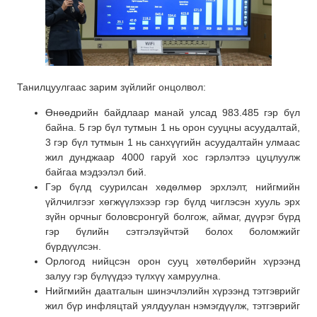
Танилцуулгаас зарим зүйлийг онцолвол:
Өнөөдрийн байдлаар манай улсад 983.485 гэр бүл
байна. 5 гэр бүл тутмын 1 нь орон сууцны асуудалтай,
3 гэр бүл тутмын 1 нь санхүүгийн асуудалтайн улмаас
жил дунджаар 4000 гаруй хос гэрлэлтээ цуцлуулж
байгаа мэдээлэл бий.
Гэр бүлд суурилсан хөдөлмөр эрхлэлт, нийгмийн
үйлчилгээг хөгжүүлэхээр гэр бүлд чиглэсэн хууль эрх
зүйн орчныг боловсронгуй болгож, аймаг, дүүрэг бүрд
гэр бүлийн сэтгэлзүйчтэй болох боломжийг
бүрдүүлсэн.
Орлогод нийцсэн орон сууц хөтөлбөрийн хүрээнд
залуу гэр бүлүүдээ түлхүү хамруулна.
Нийгмийн даатгалын шинэчлэлийн хүрээнд тэтгэврийг
жил бүр инфляцтай уялдуулан нэмэгдүүлж, тэтгэврийг