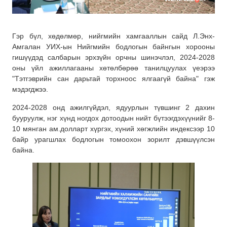
Гэр бүл, хөдөлмөр, нийгмийн хамгааллын сайд Л.Энх-
Амгалан УИХ-ын Нийгмийн бодлогын байнгын хорооны
гишүүдэд салбарын эрхзүйн орчны шинэчлэл, 2024-2028
оны үйл ажиллагааны хөтөлбөрөө танилцуулах үеэрээ
"Тэтгэврийн сан дарьтай торхноос ялгаагүй байна" гэж
мэдэгджээ.
2024-2028 онд ажилгүйдэл, ядуурлын түвшинг 2 дахин
бууруулж, нэг хүнд ногдох дотоодын нийт бүтээгдэхүүнийг 8-
10 мянган ам.долларт хүргэх, хүний хөгжлийн индексээр 10
байр урагшлах бодлогын томоохон зорилт дэвшүүлсэн
байна.