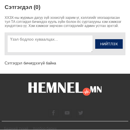
Сэтгэгдэл (0)
ХХЗХ-ны журмын дагуу зүй зохисгүй зарим үг, хэллэгийг хязгаарласан
тул ТА сэтгэгдэл бичихдээ хууль зүйн болон ёс суртахууны хэм хэмжээг
хүндэтгэнэ үү. Хэм хэмжээг зөрчсөн сэтгэгдэлийг админ устгах эрхтэй.
НИЙТЛЭХ
Сэтгэгдэл бичигдээгүй байна
Бидний тухай
Холбоо барих