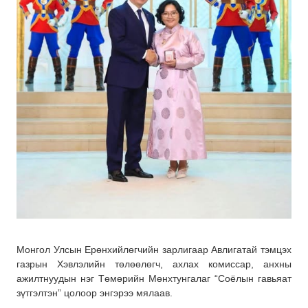
Монгол Улсын Ерөнхийлөгчийн зарлигаар Авлигатай тэмцэх
газрын Хэвлэлийн төлөөлөгч, ахлах комиссар, анхны
ажилтнуудын нэг Төмөрийн Мөнхтунгалаг “Соёлын гавьяат
зүтгэлтэн” цолоор энгэрээ мялаав.