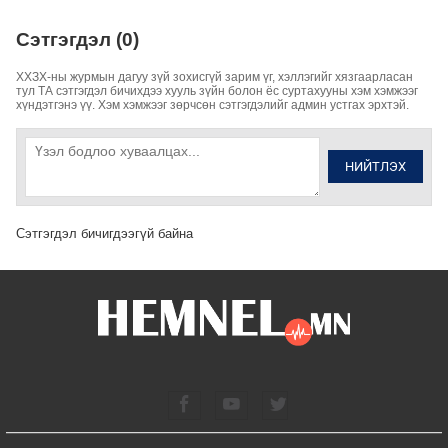
Сэтгэгдэл (0)
ХХЗХ-ны журмын дагуу зүй зохисгүй зарим үг, хэллэгийг хязгаарласан
тул ТА сэтгэгдэл бичихдээ хууль зүйн болон ёс суртахууны хэм хэмжээг
хүндэтгэнэ үү. Хэм хэмжээг зөрчсөн сэтгэгдэлийг админ устгах эрхтэй.
НИЙТЛЭХ
Сэтгэгдэл бичигдээгүй байна