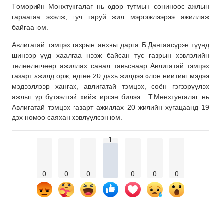
Төмөрийн Мөнхтунгалаг нь өдөр тутмын сониноос ажлын
гараагаа эхэлж, гуч гаруй жил мэргэжлээрээ ажиллаж
байгаа юм.
Авлигатай тэмцэх газрын анхны дарга Б.Дангаасүрэн түүнд
шинээр үүд хаалгаа нээж байсан тус газрын хэвлэлийн
төлөөлөгчөөр ажиллах санал тавьснаар Авлигатай тэмцэх
газарт ажилд орж, өдгөө 20 дахь жилдээ олон нийтийг мэдээ
мэдээллээр хангах, авлигатай тэмцэх, соён гэгээрүүлэх
ажлыг үр бүтээлтэй хийж ирсэн билээ. Т.Мөнхтунгалаг нь
Авлигатай тэмцэх газарт ажиллах 20 жилийн хугацаанд 19
дэх номоо саяхан хэвлүүлсэн юм.
1
0
0
0
0
0
0