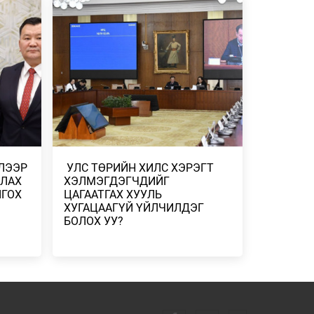
ҮЕДЭЭ ТЭЭВРИЙН …
ЭРИЙН
2026/07/25
ЛНА
 ХУУЛЬ
ЛИЙН
ГИЙН
ИЛЭЭР
​ УЛС ТӨРИЙН ХИЛС ХЭРЭГТ
А
ЛАХ
ХЭЛМЭГДЭГЧДИЙГ
ЛГОХ
ЦАГААТГАХ ХУУЛЬ
ХУГАЦААГҮЙ ҮЙЛЧИЛДЭГ
БОЛОХ УУ?
ШНИЙ
ГЛЭВ
ӨДРӨӨС
ТЭЛ