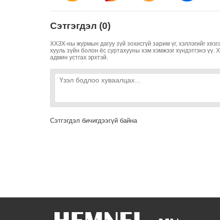
Сэтгэгдэл (0)
ХХЗХ-ны журмын дагуу зүй зохисгүй зарим үг, хэллэгийг хязг
хууль зүйн болон ёс суртахууны хэм хэмжээг хүндэтгэнэ үү. 
админ устгах эрхтэй.
Сэтгэгдэл бичигдээгүй байна