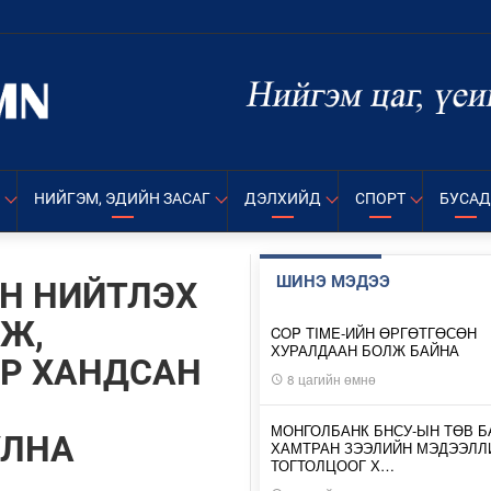
НИЙГЭМ, ЭДИЙН ЗАСАГ
ДЭЛХИЙД
СПОРТ
БУСАД
ШИНЭ МЭДЭЭ
ЭН НИЙТЛЭХ
Ж,
COP TIME-ИЙН ӨРГӨТГӨСӨН
ХУРАЛДААН БОЛЖ БАЙНА
Р ХАНДСАН
8 цагийн өмнө
МОНГОЛБАНК БНСУ-ЫН ТӨВ Б
УЛНА
ХАМТРАН ЗЭЭЛИЙН МЭДЭЭЛЛ
ТОГТОЛЦООГ Х…