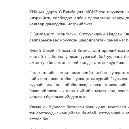
УИХ-ын дарга С.Бямбацогт МСНЭ-ээс ирүүлсэн ш
илэрхийлж, холбогдох албан тушаалтанд хариуцл
хаягаар дамжуулан илэрхийлжээ.
С.Бямбацогт "Монголын Сэтгүүлчдийн Нэгдсэн Э
салбарынхнаас ирүүлсэн шаардлагатай санал нэг б
Хүний Эрхийн Үндэсний Комисс ард иргэдийнхээ зө
хоолой нь болох үндсэн үүрэгтэй байгууллага б
амин хувийн эрх ашигт үйлчилдэг алх дохиур биш.
Гэтэл төрийн өмчит компанийн албан тушаалтны
нийтлэлд орсон албан тушаалтны зургийг "хувь хү
хуулийг мушгин тайлбарлаж, хэвлэл мэдээллийн 
бичиг үйлдсэн нь олон нийтийн мэдэх эрх, хэвл
халдсан бусармаг үйлдэл юм.
Улсын Их Хурлаас баталсан Хувь хүний мэдээлэл х
тушаалтнуудыг хаацайлах бамбай, сэтгүүлчдийн ам
огтоос биш.