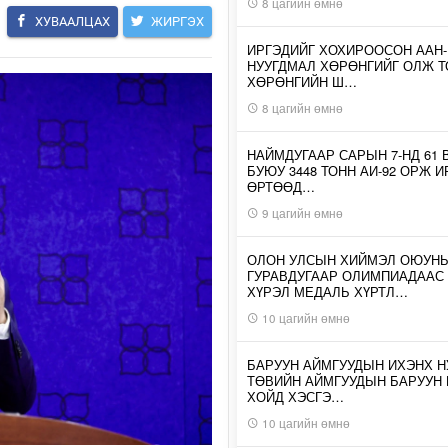
8 цагийн өмнө
ХУВААЛЦАХ
ЖИРГЭХ
ИРГЭДИЙГ ХОХИРООСОН ААН
НУУГДМАЛ ХӨРӨНГИЙГ ОЛЖ Т
ХӨРӨНГИЙН Ш…
8 цагийн өмнө
НАЙМДУГААР САРЫН 7-НД 61 
БУЮУ 3448 ТОНН АИ-92 ОРЖ 
ӨРТӨӨД…
9 цагийн өмнө
ОЛОН УЛСЫН ХИЙМЭЛ ОЮУН
ГУРАВДУГААР ОЛИМПИАДААС
ХҮРЭЛ МЕДАЛЬ ХҮРТЛ…
10 цагийн өмнө
БАРУУН АЙМГУУДЫН ИХЭНХ Н
ТӨВИЙН АЙМГУУДЫН БАРУУН
ХОЙД ХЭСГЭ…
10 цагийн өмнө