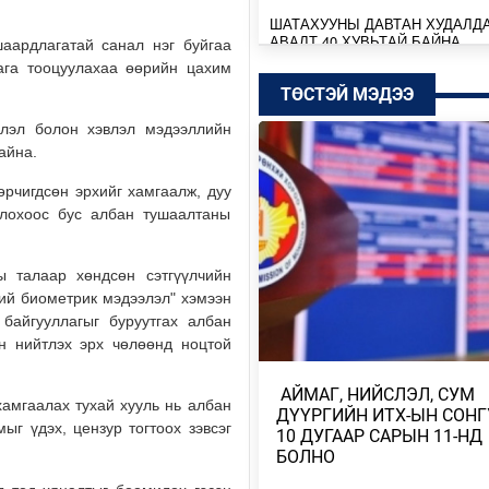
ШАТАХУУНЫ ДАВТАН ХУДАЛД
АВАЛТ 40 ХУВЬТАЙ БАЙНА
аардлагатай санал нэг буйгаа
ага тооцуулахаа өөрийн цахим
Өчигдөр
ТӨСТЭЙ МЭДЭЭ
SENZU+S1MPLE НИЙЛЭЭД 396
влэл болон хэвлэл мэдээллийн
ДОЛЛАРЫН ҮНЭ ХҮРЭВ
айна.
Өчигдөр
рчигдсөн эрхийг хамгаалж, дуу
олохоос бус албан тушаалтаны
БАТБААТАРЫН ХУЛАН ЖЮҮ Ж
ДЭЛХИЙН АВАРГА БОЛЖ, ТҮҮХ
БҮТЭЭЛЭЭ
 талаар хөндсөн сэтгүүлчийн
Өчигдөр
ний биометрик мэдээлэл" хэмээн
байгууллагыг буруутгах албан
ТӨСВИЙН БАЙНГЫН ХОРОО 67
эн нийтлэх эрх чөлөөнд ноцтой
АСУУДАЛ ХЭЛЭЛЦЭЖ, НИЙСЛ
ТӨСВИЙН ТАЛААРХ …
​ АЙМАГ, НИЙСЛЭЛ, СУМ
Өчигдөр
амгаалах тухай хууль нь албан
ДҮҮРГИЙН ИТХ-ЫН СОНГ
ыг үдэх, цензур тогтоох зэвсэг
10 ДУГААР САРЫН 11-НД
МОНГОЛБАНК КОЙН ИНВЕСТ
БОЛНО
КОМПАНИТАЙ ДУРСГАЛЫН З
ШИНЭ ТӨСЛҮҮД ХЭРЭГЖ…