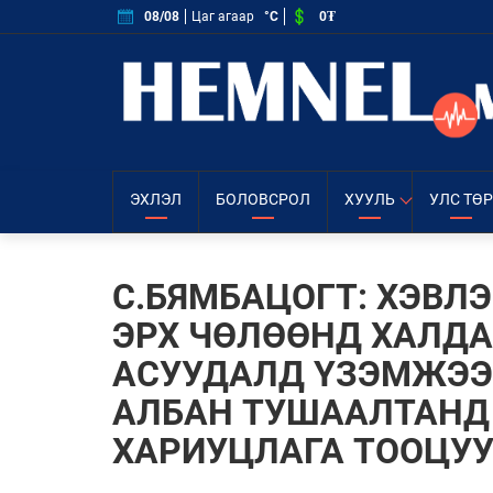
0₮
08/08
Цаг агаар
°C
ЭХЛЭЛ
БОЛОВСРОЛ
ХУУЛЬ
УЛС ТӨР
C.БЯМБАЦОГТ: ХЭВЛ
ЭРХ ЧӨЛӨӨНД ХАЛДА
АСУУДАЛД ҮЗЭМЖЭЭ
АЛБАН ТУШААЛТАНД
ХАРИУЦЛАГА ТООЦУ