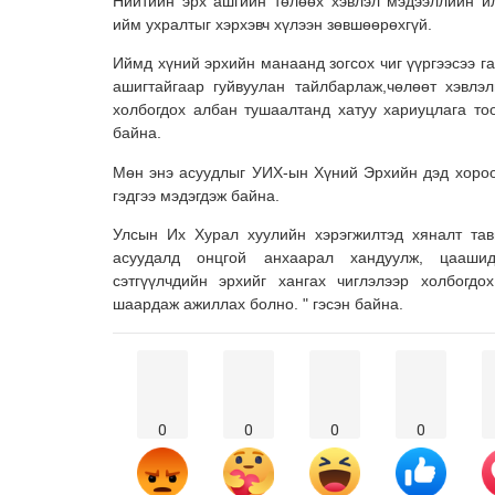
Нийтийн эрх ашгийн төлөөх хэвлэл мэдээллийн и
ийм ухралтыг хэрхэвч хүлээн зөвшөөрөхгүй.
Иймд хүний эрхийн манаанд зогсох чиг үүргээсээ г
ашигтайгаар гуйвуулан тайлбарлаж,чөлөөт хэвлэ
холбогдох албан тушаалтанд хатуу хариуцлага тоо
байна.
Мөн энэ асуудлыг УИХ-ын Хүний Эрхийн дэд хороо
гэдгээ мэдэгдэж байна.
Улсын Их Хурал хуулийн хэрэгжилтэд хяналт тав
асуудалд онцгой анхаарал хандуулж, цаашид
сэтгүүлчдийн эрхийг хангах чиглэлээр холбогдо
шаардаж ажиллах болно. " гэсэн байна.
0
0
0
0