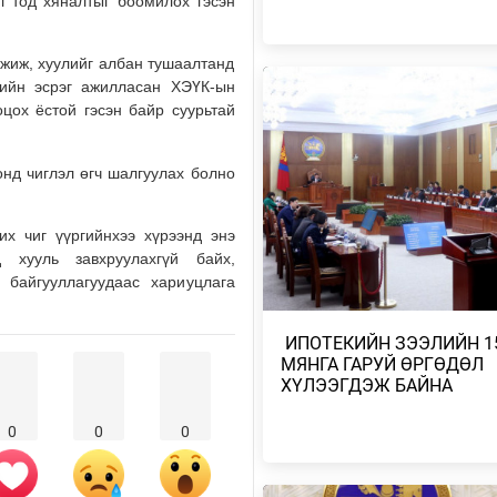
л тод хяналтыг боомилох гэсэн
Өчигдөр
ажиж, хуулийг албан тушаалтанд
МИАТ ТӨХК БОИНГ КОМПАНИТ
лийн эсрэг ажилласан ХЭҮК-ын
ХАМТЫН АЖИЛЛАГААГАА
ӨРГӨЖҮҮЛНЭ
цох ёстой гэсэн байр суурьтай
Өчигдөр
нд чиглэл өгч шалгуулах болно
МОНГОЛ-АЛТАЙ, ХӨВСГӨЛИЙН
УУЛАРХАГ НУТАГ, УВС НУУРЫ
ХОТГОР, ИДЭР, ТЭС,…
их чиг үүргийнхээ хүрээнд энэ
Өчигдөр
 хууль завхруулахгүй байх,
х байгууллагуудаас хариуцлага
МОНГОЛ-АЛТАЙ, ХӨВСГӨЛИЙН
УУЛАРХАГ НУТАГ, ДОРНОД-
ДАРЬГАНГЫН ТАЛ НУТГААР…
​ ИПОТЕКИЙН ЗЭЭЛИЙН 1
МЯНГА ГАРУЙ ӨРГӨДӨЛ
2026/08/06
ХҮЛЭЭГДЭЖ БАЙНА
УИХ-ЫН ДАРГА С.БЯМБАЦОГТ 
0
0
0
АЗИЙН ЭРЭГТЭЙЧҮҮДИЙН
ВОЛЕЙБОЛЫН АВАРГА Ш…
2026/08/05