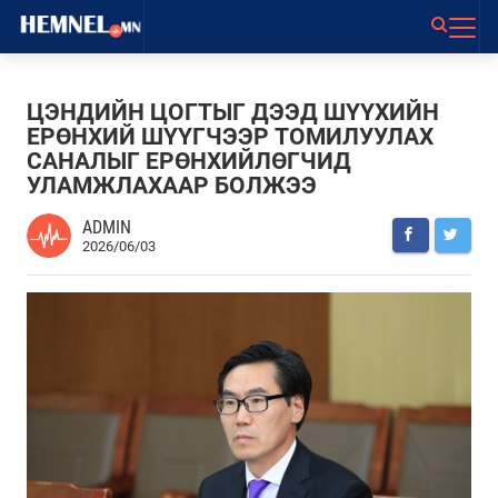
ЦЭНДИЙН ЦОГТЫГ ДЭЭД ШҮҮХИЙН
ЕРӨНХИЙ ШҮҮГЧЭЭР ТОМИЛУУЛАХ
САНАЛЫГ ЕРӨНХИЙЛӨГЧИД
УЛАМЖЛАХААР БОЛЖЭЭ
ADMIN
2026/06/03