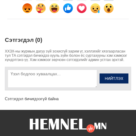
Сэтгэгдэл (0)
ХХЗХ-ны журмын дагуу зүй зохисгүй зарим үг, хэллэгийг хязгаарласан
тул ТА сэтгэгдэл бичихдээ хууль зүйн болон ёс суртахууны хэм хэмжээг
хүндэтгэнэ үү. Хэм хэмжээг зөрчсөн сэтгэгдэлийг админ устгах эрхтэй.
НИЙТЛЭХ
Сэтгэгдэл бичигдээгүй байна