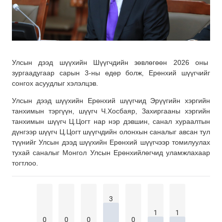
Улсын дээд шүүхийн Шүүгчдийн зөвлөгөөн 2026 оны
зургаадугаар сарын 3-ны өдөр болж, Ерөнхий шүүгчийг
сонгох асуудлыг хэлэлцэв.
Улсын дээд шүүхийн Ерөнхий шүүгчид Эрүүгийн хэргийн
танхимын тэргүүн, шүүгч Ч.Хосбаяр, Захиргааны хэргийн
танхимын шүүгч Ц.Цогт нар нэр дэвшин, санал хураалтын
дүнгээр шүүгч Ц.Цогт шүүгчдийн олонхын саналыг авсан тул
түүнийг Улсын дээд шүүхийн Ерөнхий шүүгчээр томилуулах
тухай саналыг Монгол Улсын Ерөнхийлөгчид уламжлахаар
тогтлоо.
3
1
1
0
0
0
0