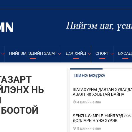
НИЙГЭМ, ЭДИЙН ЗАСАГ
ДЭЛХИЙД
СПОРТ
БУСАД
ШИНЭ МЭДЭЭ
ГАЗАРТ
ЙЛЭНХ НЬ
ШАТАХУУНЫ ДАВТАН ХУДАЛД
АВАЛТ 40 ХУВЬТАЙ БАЙНА
Н
4 цагийн өмнө
ЛБООТОЙ
SENZU+S1MPLE НИЙЛЭЭД 396
ДОЛЛАРЫН ҮНЭ ХҮРЭВ
5 цагийн өмнө