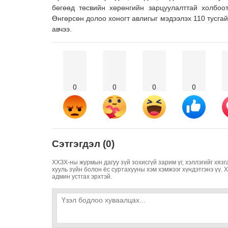
бөгөөд төсвийн хөрөнгийн зарцуулалттай холбоо
Өнгөрсөн долоо хоногт авлигыг мэдээлэх 110 тусгай
авчээ.
0
0
0
0
Сэтгэгдэл (0)
ХХЗХ-ны журмын дагуу зүй зохисгүй зарим үг, хэллэгийг хязг
хууль зүйн болон ёс суртахууны хэм хэмжээг хүндэтгэнэ үү. 
админ устгах эрхтэй.