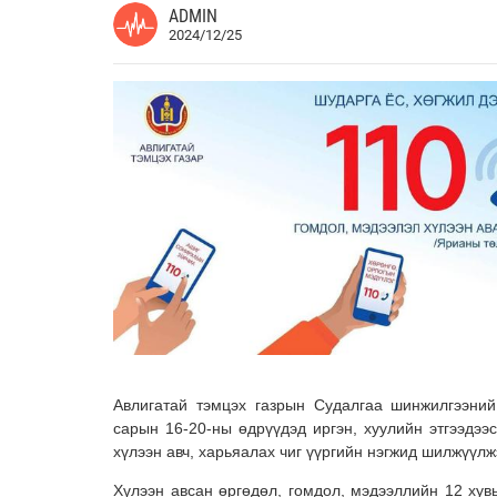
ADMIN
2024/12/25
Авлигатай тэмцэх газрын Судалгаа шинжилгээни
сарын 16-20-ны өдрүүдэд иргэн, хуулийн этгээдээ
хүлээн авч, харьяалах чиг үүргийн нэгжид шилжүүлж
Хүлээн авсан өргөдөл, гомдол, мэдээллийн 12 хув