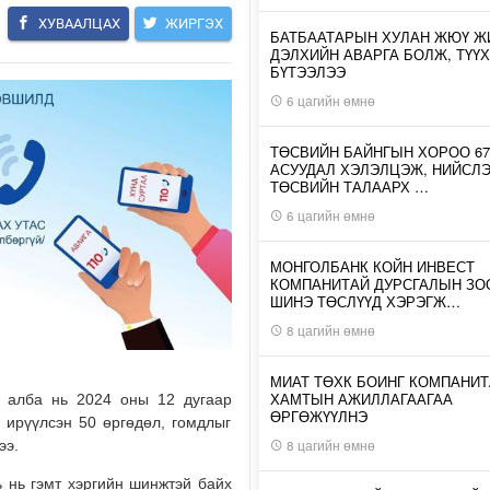
ХУВААЛЦАХ
ЖИРГЭХ
БАТБААТАРЫН ХУЛАН ЖЮҮ Ж
ДЭЛХИЙН АВАРГА БОЛЖ, ТҮҮХ
БҮТЭЭЛЭЭ
6 цагийн өмнө
ТӨСВИЙН БАЙНГЫН ХОРОО 67
АСУУДАЛ ХЭЛЭЛЦЭЖ, НИЙСЛ
ТӨСВИЙН ТАЛААРХ …
6 цагийн өмнө
МОНГОЛБАНК КОЙН ИНВЕСТ
КОМПАНИТАЙ ДУРСГАЛЫН З
ШИНЭ ТӨСЛҮҮД ХЭРЭГЖ…
8 цагийн өмнө
МИАТ ТӨХК БОИНГ КОМПАНИТ
ХАМТЫН АЖИЛЛАГААГАА
й алба нь 2024 оны 12 дугаар
ӨРГӨЖҮҮЛНЭ
с ирүүлсэн 50 өргөдөл, гомдлыг
ээ.
8 цагийн өмнө
ь нь гэмт хэргийн шинжтэй байх