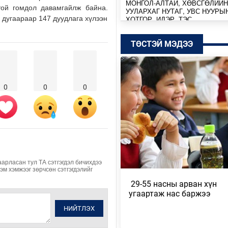
МОНГОЛ-АЛТАЙ, ХӨВСГӨЛИЙН
той гомдол давамгайлж байна.
УУЛАРХАГ НУТАГ, УВС НУУРЫ
ХОТГОР, ИДЭР, ТЭС,…
 дугаараар 147 дуудлага хүлээн
8 цагийн өмнө
ТӨСТЭЙ МЭДЭЭ
МОНГОЛ-АЛТАЙ, ХӨВСГӨЛИЙН
УУЛАРХАГ НУТАГ, ДОРНОД-
ДАРЬГАНГЫН ТАЛ НУТГААР…
Өчигдөр
0
0
0
УИХ-ЫН ДАРГА С.БЯМБАЦОГТ 
АЗИЙН ЭРЭГТЭЙЧҮҮДИЙН
ВОЛЕЙБОЛЫН АВАРГА Ш…
Өчигдөр
МОНГОЛ УЛС COP17-Д ТАЛ ХЭ
аарласан тул ТА сэтгэгдэл бичихдээ
Хэм хэмжээг зөрчсөн сэтгэгдэлийг
ТӨЛӨВЛӨГӨӨГӨӨ ТАНИЛЦУУ
​ 29-55 насны арван хүн
Өчигдөр
угаартаж нас баржээ
НИЙТИЙН АЛБАН ТУШААЛТНЫ
НИЙТЛЭХ
БУС ХӨРӨНГИЙГ ХУРААХ ХУУ
ТӨСЛИЙГ ЗАС…