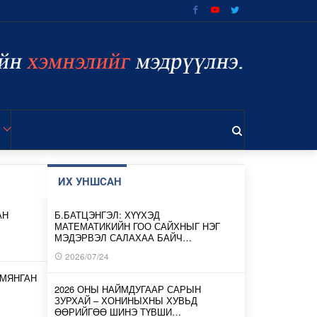
ИХ УНШСАН
АН
Б.БАТЦЭНГЭЛ: ХҮҮХЭД
МАТЕМАТИКИЙН ГОО САЙХНЫГ НЭГ
МЭДЭРВЭЛ САЛАХАА БАЙЧ…
2026/07/24
 МЯНГАН
2026 ОНЫ НАЙМДУГААР САРЫН
ЗУРХАЙ – ХОНИНЫХНЫ ХУВЬД
ӨӨРИЙГӨӨ ШИНЭ ТҮВШИ…