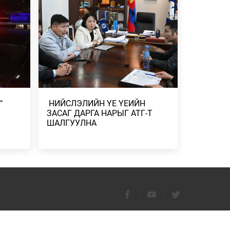
 ХУУЛЬ
НЭМЭЛТ БҮТЭЭГ…
ЛИЙН
2026/07/27
ИНЬ ҮР
439.2 КГ
"
​ НИЙСЛЭЛИЙН ҮЕ ҮЕИЙН
ЭЭ
ЗАСАГ ДАРГА НАРЫГ АТГ-Т
ШАЛГУУЛНА
УДАА
ЙН
МГУУДЫН