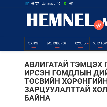
0₮
08/07
Цаг агаар
°C
ЭХЛЭЛ
БОЛОВСРОЛ
ХУУЛЬ
УЛС ТӨР
АВЛИГАТАЙ ТЭМЦЭХ 
ИРСЭН ГОМДЛЫН ДИ
ТӨСВИЙН ХӨРӨНГИЙ
ЗАРЦУУЛАЛТТАЙ ХО
БАЙНА