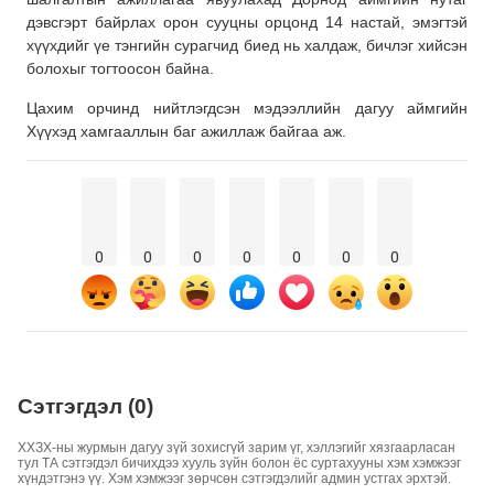
дэвсгэрт байрлах орон сууцны орцонд 14 настай, эмэгтэй
хүүхдийг үе тэнгийн сурагчид биед нь халдаж, бичлэг хийсэн
болохыг тогтоосон байна.
Цахим орчинд нийтлэгдсэн мэдээллийн дагуу аймгийн
Хүүхэд хамгааллын баг ажиллаж байгаа аж.
0
0
0
0
0
0
0
Сэтгэгдэл (0)
ХХЗХ-ны журмын дагуу зүй зохисгүй зарим үг, хэллэгийг хязгаарласан
тул ТА сэтгэгдэл бичихдээ хууль зүйн болон ёс суртахууны хэм хэмжээг
хүндэтгэнэ үү. Хэм хэмжээг зөрчсөн сэтгэгдэлийг админ устгах эрхтэй.