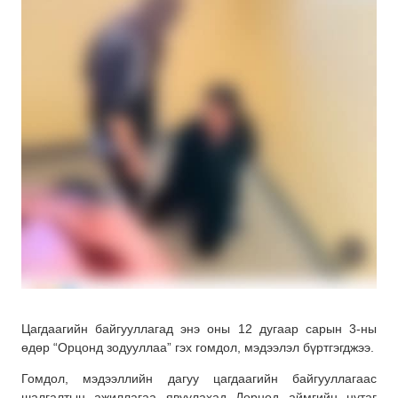
Цагдаагийн байгууллагад энэ оны 12 дугаар сарын 3-ны
өдөр “Орцонд зодууллаа” гэх гомдол, мэдээлэл бүртгэгджээ.
Гомдол, мэдээллийн дагуу цагдаагийн байгууллагаас
шалгалтын ажиллагаа явуулахад Дорнод аймгийн нутаг