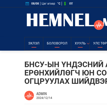
0₮
08/08
Цаг агаар
°C
ЭХЛЭЛ
БОЛОВСРОЛ
ХУУЛЬ
УЛС ТӨР
БНСУ-ЫН ҮНДЭСНИЙ
ЕРӨНХИЙЛӨГЧ ЮН СО
ОГЦРУУЛАХ ШИЙДВЭР
ADMIN
2024/12/14