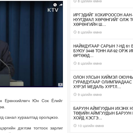
8 цагийн өмнө
ИРГЭДИЙГ ХОХИРООСОН ААН
НУУГДМАЛ ХӨРӨНГИЙГ ОЛЖ Т
ХӨРӨНГИЙН Ш…
8 цагийн өмнө
НАЙМДУГААР САРЫН 7-НД 61 
БУЮУ 3448 ТОНН АИ-92 ОРЖ 
ӨРТӨӨД…
8 цагийн өмнө
ОЛОН УЛСЫН ХИЙМЭЛ ОЮУН
ГУРАВДУГААР ОЛИМПИАДААС
ХҮРЭЛ МЕДАЛЬ ХҮРТЛ…
9 цагийн өмнө
ын Ерөнхийлөгч Юн Сок Ёлийг
өө.
БАРУУН АЙМГУУДЫН ИХЭНХ Н
ТӨВИЙН АЙМГУУДЫН БАРУУН
ХОЙД ХЭСГЭ…
гд санал хураалтад оролцжээ.
10 цагийн өмнө
эргийн дэглэм тогтоох зарлиг