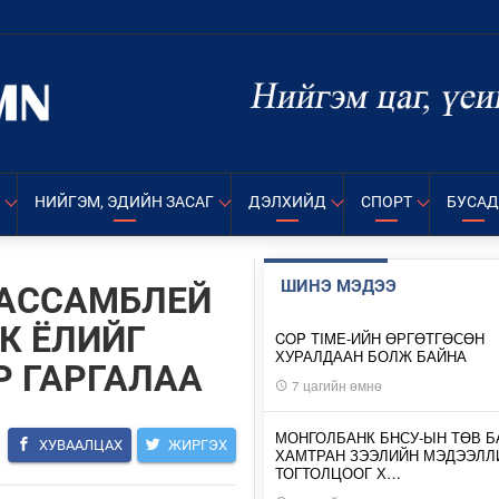
НИЙГЭМ, ЭДИЙН ЗАСАГ
ДЭЛХИЙД
СПОРТ
БУСАД
ШИНЭ МЭДЭЭ
 АССАМБЛЕЙ
К ЁЛИЙГ
COP TIME-ИЙН ӨРГӨТГӨСӨН
ХУРАЛДААН БОЛЖ БАЙНА
 ГАРГАЛАА
7 цагийн өмнө
МОНГОЛБАНК БНСУ-ЫН ТӨВ Б
ХУВААЛЦАХ
ЖИРГЭХ
ХАМТРАН ЗЭЭЛИЙН МЭДЭЭЛЛ
ТОГТОЛЦООГ Х…