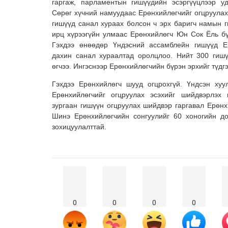
гаргаж, парламентын гишүүдийн эсэргүүцлээр у
Сөрөг хүчний намуудаас Ерөнхийлөгчийг огцруула
гишүүд санал хураах болсон ч эрх баригч намын 
ирц хүрээгүйн улмаас Ерөнхийлөгч Юн Сок Ёль бүр
Гэхдээ өнөөдөр Үндэсний ассамблейн гишүүд Ер
дахин санал хураалтад оролцлоо. Нийт 300 гишү
өгчээ. Ингэснээр Ерөнхийлөгчийн бүрэн эрхийг түдг
Гэхдээ Ерөнхийлөгч шууд огцрохгүй. Үндсэн хуу
Ерөнхийлөгчийг огцруулах эсэхийг шийдвэрлэх
зургаан гишүүн огцруулах шийдвэр гаргавал Ерөнх
Шинэ Ерөнхийлөгчийн сонгуулийг 60 хоногийн до
зохицуулалттай.
0
0
0
0