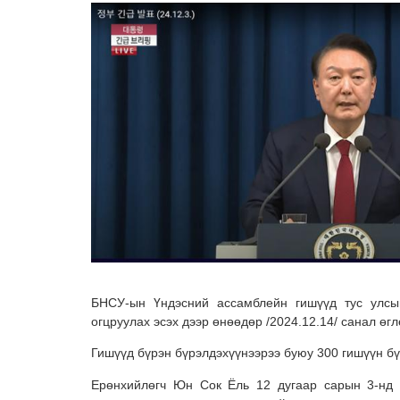
БНСУ-ын Үндэсний ассамблейн гишүүд тус улс
огцруулах эсэх дээр өнөөдөр /2024.12.14/ санал өгл
Гишүүд бүрэн бүрэлдэхүүнээрээ буюу 300 гишүүн бү
Ерөнхийлөгч Юн Сок Ёль 12 дугаар сарын 3-нд ц