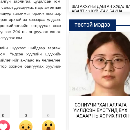
далгүй зарлигаа цуцалсан юм.
ШАТАХУУНЫ ДАВТАН ХУДАЛД
х санал дэвшүүлж, парламентын
АВАЛТ 40 ХУВЬТАЙ БАЙНА
гишүүд танхимыг орхиж явснаар
Өчигдөр
эн эрхтэйгээ хэвээрээ үлдсэн.
ТӨСТЭЙ МЭДЭЭ
өнхийлөгчийн огцруулах эсэх
үнээс 204 нь огцруулах санал
SENZU+S1MPLE НИЙЛЭЭД 396
ДОЛЛАРЫН ҮНЭ ХҮРЭВ
элзүүлэх юм.
Өчигдөр
лийн шүүхээс шийдвэр гаргаж,
 юм. Үндсэн хуулийн шүүхийн
БАТБААТАРЫН ХУЛАН ЖЮҮ Ж
ийлөгчийг ажлаас нь чөлөөлнө.
ДЭЛХИЙН АВАРГА БОЛЖ, ТҮҮХ
тор зохион байгуулах хуулийн
БҮТЭЭЛЭЭ
Өчигдөр
ТӨСВИЙН БАЙНГЫН ХОРОО 67
АСУУДАЛ ХЭЛЭЛЦЭЖ, НИЙСЛ
ТӨСВИЙН ТАЛААРХ …
​ СОНИУЧИРХАН АЛЛАГА
Өчигдөр
ҮЙЛДСЭН БҮСГҮЙД БҮХ
НАСААР НЬ ХОРИХ ЯЛ О
0
0
0
МОНГОЛБАНК КОЙН ИНВЕСТ
КОМПАНИТАЙ ДУРСГАЛЫН З
ШИНЭ ТӨСЛҮҮД ХЭРЭГЖ…