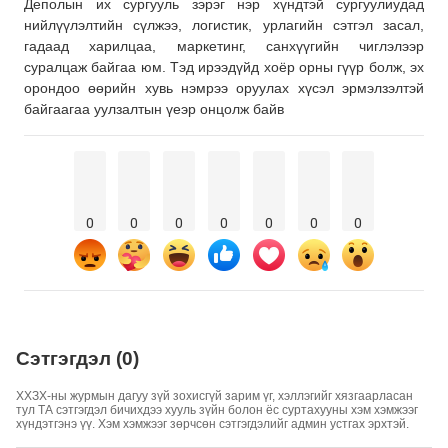
Деполын их сургууль зэрэг нэр хүндтэй сургуулиудад
нийлүүлэлтийн сүлжээ, логистик, урлагийн сэтгэл засал,
гадаад харилцаа, маркетинг, санхүүгийн чиглэлээр
суралцаж байгаа юм. Тэд ирээдүйд хоёр орны гүүр болж, эх
орондоо өөрийн хувь нэмрээ оруулах хүсэл эрмэлзэлтэй
байгаагаа уулзалтын үеэр онцолж байв
0
0
0
0
0
0
0
Сэтгэгдэл (0)
ХХЗХ-ны журмын дагуу зүй зохисгүй зарим үг, хэллэгийг хязгаарласан
тул ТА сэтгэгдэл бичихдээ хууль зүйн болон ёс суртахууны хэм хэмжээг
хүндэтгэнэ үү. Хэм хэмжээг зөрчсөн сэтгэгдэлийг админ устгах эрхтэй.