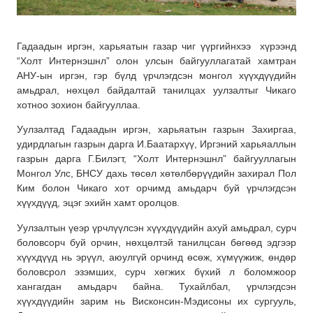
Гадаадын иргэн, харьяатын газар чиг үүргийнхээ хүрээнд
“Холт Интернэшнл” олон улсын байгууллагатай хамтран
АНУ-ын иргэн, гэр бүлд үрчлэгдсэн монгол хүүхдүүдийн
амьдрал, нөхцөл байдалтай танилцах уулзалтыг Чикаго
хотноо зохион байгууллаа.
Уулзалтад Гадаадын иргэн, харьяатын газрын Захиргаа,
удирдлагын газрын дарга И.Баатархүү, Иргэний харьяаллын
газрын дарга Г.Билэгт, “Холт Интернэшнл” байгууллагын
Монгол Улс, БНСУ дахь төсөл хөтөлбөрүүдийн захирал Пол
Ким болон Чикаго хот орчимд амьдарч буй үрчлэгдсэн
хүүхдүүд, эцэг эхийн хамт оролцов.
Уулзалтын үеэр үрчлүүлсэн хүүхдүүдийн ахуй амьдрал, сурч
боловсорч буй орчин, нөхцөлтэй танилцсан бөгөөд эдгээр
хүүхдүүд нь эрүүл, аюулгүй орчинд өсөж, хүмүүжиж, өндөр
боловсрол эзэмших, сурч хөгжих бүхий л боломжоор
хангагдан амьдарч байна. Тухайлбал, үрчлэгдсэн
хүүхдүүдийн зарим нь Висконсин-Мэдисоны их сургууль,