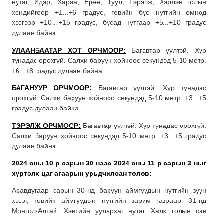
нутаг, Идэр, Хараа, Ерөө, Туул, Тэрэлж, Хэрлэн голын
хөндийгөөр +1...+6 градус, говийн бүс нутгийн өмнөд
хэсгээр +10…+15 градус, бусад нутгаар +5...+10 градус
дулаан байна.
УЛААНБААТАР ХОТ ОРЧМООР:
Багавтар үүлтэй. Хур
тунадас орохгүй. Салхи баруун хойноос секундэд 5-10 метр.
+6...+8 градус дулаан байна.
БАГАНУУР ОРЧМООР
:
Багавтар үүлтэй. Хур тунадас
орохгүй. Салхи баруун хойноос секундэд 5-10 метр. +3...+5
градус дулаан байна.
ТЭРЭЛЖ ОРЧМООР:
Багавтар үүлтэй. Хур тунадас орохгүй.
Салхи баруун хойноос секундэд 5-10 метр. +3...+5 градус
дулаан байна.
2024 оны 10-р сарын 30-наас 2024 оны 11-р сарын 3-ныг
хүртэлх
цаг агаарын урьдчилсан төлөв:
Аравдугаар сарын 30-нд баруун аймгуудын нутгийн зүүн
хэсэг, төвийн аймгуудын нутгийн зарим газраар, 31-нд
Монгол-Алтай, Хэнтийн уулархаг нутаг, Халх голын сав