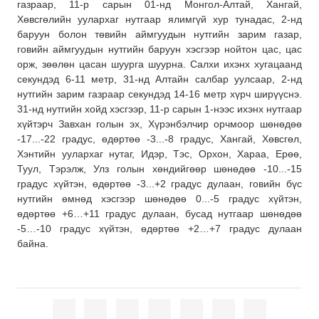
газраар, 11-р сарын 01-нд Монгол-Алтай, Хангай,
Хөвсгөлийн уулархаг нутгаар ялимгүй хур тунадас, 2-нд
баруун болон төвийн аймгуудын нутгийн зарим газар,
говийн аймгуудын нутгийн баруун хэсгээр нойтон цас, цас
орж, зөөлөн цасан шуурга шуурна. Салхи ихэнх хугацаанд
секундэд 6-11 метр, 31-нд Алтайн салбар уулсаар, 2-нд
нутгийн зарим газраар секундэд 14-16 метр хүрч ширүүснэ.
31-нд нутгийн хойд хэсгээр, 11-р сарын 1-нээс ихэнх нутгаар
хүйтэрч Завхан голын эх, Хүрэнбэлчир орчмоор шөнөдөө
-17...-22 градус, өдөртөө -3...-8 градус, Хангай, Хөвсгөл,
Хэнтийн уулархаг нутаг, Идэр, Тэс, Орхон, Хараа, Ерөө,
Туул, Тэрэлж, Улз голын хөндийгөөр шөнөдөө -10...-15
градус хүйтэн, өдөртөө -3...+2 градус дулаан, говийн бүс
нутгийн өмнөд хэсгээр шөнөдөө 0...-5 градус хүйтэн,
өдөртөө +6…+11 градус дулаан, бусад нутгаар шөнөдөө
-5…-10 градус хүйтэн, өдөртөө +2…+7 градус дулаан
байна.