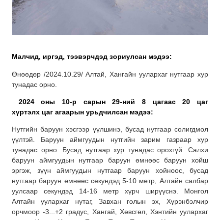
Малчид, иргэд, тээвэрчдэд зориулсан мэдээ:
Өнөөдөр /2024.10.29/ Алтай, Хангайн уулархаг нутгаар хур
тунадас орно.
2024 оны 10-р сарын 29-ний 8 цагаас 20 цаг
хүртэлх
цаг агаарын урьдчилсан мэдээ:
Нутгийн баруун хэсгээр үүлшинэ, бусад нутгаар солигдмол
үүлтэй. Баруун аймгуудын нутгийн зарим газраар хур
тунадас орно. Бусад нутгаар хур тунадас орохгүй. Салхи
баруун аймгуудын нутгаар баруун өмнөөс баруун хойш
эргэж, зүүн аймгуудын нутгаар баруун хойноос, бусад
нутгаар баруун өмнөөс секундэд 5-10 метр, Алтайн салбар
уулсаар секундэд 14-16 метр хүрч ширүүснэ. Монгол
Алтайн уулархаг нутаг, Завхан голын эх, Хүрэнбэлчир
орчмоор -3...+2 градус, Хангай, Хөвсгөл, Хэнтийн уулархаг