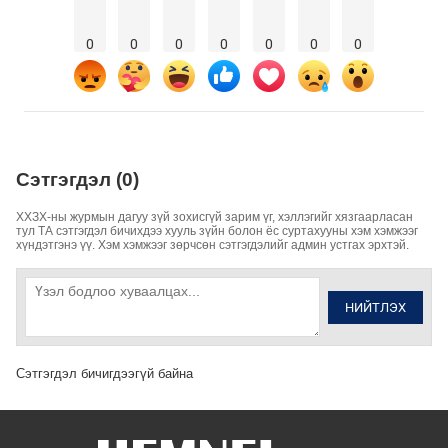
0
0
0
0
0
0
0
Сэтгэгдэл (0)
ХХЗХ-ны журмын дагуу зүй зохисгүй зарим үг, хэллэгийг хязгаарласан
тул ТА сэтгэгдэл бичихдээ хууль зүйн болон ёс суртахууны хэм хэмжээг
хүндэтгэнэ үү. Хэм хэмжээг зөрчсөн сэтгэгдэлийг админ устгах эрхтэй.
НИЙТЛЭХ
Сэтгэгдэл бичигдээгүй байна