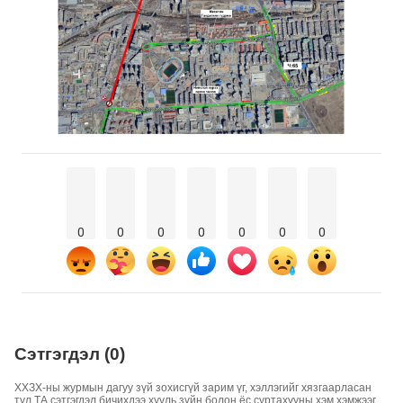
0
0
0
0
0
0
0
Сэтгэгдэл (0)
ХХЗХ-ны журмын дагуу зүй зохисгүй зарим үг, хэллэгийг хязгаарласан
тул ТА сэтгэгдэл бичихдээ хууль зүйн болон ёс суртахууны хэм хэмжээг