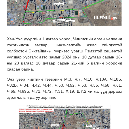
Хан-Уул дүүргийн 1 дүгээр хороо, Чингисийн өргөн чөлөөнд
хэсэгчилсэн засвар, шинэчлэлтийн ажил хийгдэхтэй
холбоотой Энхтайваны гүүрнээс урагш Тэмээтэй хөшөөтэй
уулзвар хүртэлх авто замыг 2024 оны 10 дугаар сарын 18-
ны 23 цагаас 10 дугаар сарын 21-ний 6 цагийн хооронд
хаасан байна.
Энэ үеэр нийтийн тээврийн М:3, Ч:7, Ч:10, Ч:18А, Ч:18Б,
Ч32Б, Ч:34, Ч:42, Ч:44, Ч:50, Ч:52, Ч:53, Ч:55, Ч:58, Ч:61,
Ч:65, Ч:69Б, Ч:71, Ч:72, Ү:31, Х:19, ШҮ:2 чиглэлүүд дараах
зураглалын дагуу зорчино.