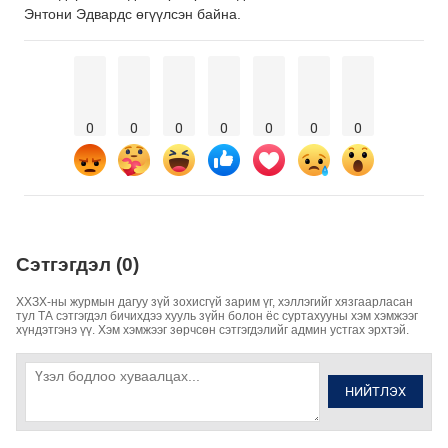
Энтони Эдвардс өгүүлсэн байна.
0
0
0
0
0
0
0
Сэтгэгдэл (0)
ХХЗХ-ны журмын дагуу зүй зохисгүй зарим үг, хэллэгийг хязгаарласан
тул ТА сэтгэгдэл бичихдээ хууль зүйн болон ёс суртахууны хэм хэмжээг
хүндэтгэнэ үү. Хэм хэмжээг зөрчсөн сэтгэгдэлийг админ устгах эрхтэй.
НИЙТЛЭХ