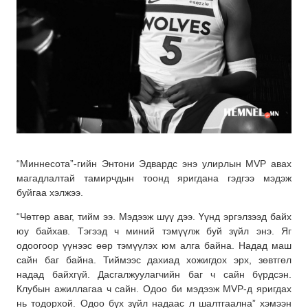
“Миннесота”-гийн Энтони Эдвардс энэ улирлын MVP авах
магадлалтай тамирчдын тоонд яригдана гэдгээ мэдэж
буйгаа хэлжээ.
“Чөтгөр аваг, тийм ээ. Мэдээж шүү дээ. Үүнд эргэлзээд байх
юу байхав. Тэгээд ч миний тэмүүлж буй зүйл энэ. Яг
одоогоор үүнээс өөр тэмүүлэх юм алга байна. Надад маш
сайн баг байна. Тиймээс дахиад хожигдох эрх, зөвтгөл
надад байхгүй. Дасгалжуулагчийн баг ч сайн бүрдсэн.
Клубын ажиллагаа ч сайн. Одоо би мэдээж MVP-д яригдах
нь тодорхой. Одоо бүх зүйл надаас л шалтгаална” хэмээн